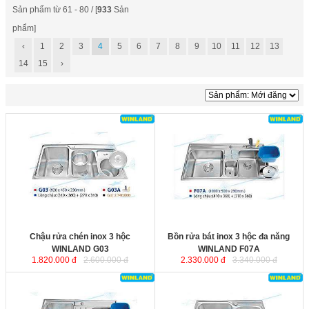
Sản phẩm từ 61 - 80 / [
933
Sản
phẩm]
‹
1
2
3
4
5
6
7
8
9
10
11
12
13
14
15
›
Chậu rửa chén inox 3 hộc
Bồn rửa bát inox 3 hộc đa năng
WINLAND G03
với chất liệu inox
WINLAND F07A
với chất liệu inox
không rỉ, bề mặt được xử lý tinh
không rỉ, bề mặt được xử lý tinh
xảo, khả năng siêu chống ồn từ đáy
xảo, khả năng siêu chống ồn từ đáy
chậu. Bộ xiphông inox kèm theo
chậu. Bộ xiphông inox kèm theo
với ống thoát nước lớn giúp thoát
với ống thoát nước lớn giúp thoát
nước nhanh và ngăn mùi hiệu quả.
nước nhanh và ngăn mùi hiệu quả.
Kích thước
: 920x450x230 mm.
Kích thước
: 1000x500x230 mm.
Chậu rửa chén inox 3 hộc
Bồn rửa bát inox 3 hộc đa năng
WINLAND G03
WINLAND F07A
1.820.000 đ
2.600.000 đ
2.330.000 đ
3.340.000 đ
Bồn rửa chén inox 3 hộc
Chậu rửa chén inox 2 hộc lệch
WINLAND F06
với chất liệu inox
WINLAND E07
với chất liệu inox