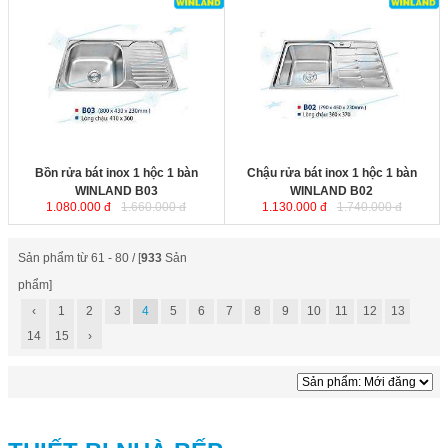
Bồn rửa bát inox 1 hộc 1 bàn
Chậu rửa bát inox 1 hộc 1 bàn
WINLAND B03
với chất liệu inox
WINLAND B02
với chất liệu inox
không rỉ, bề mặt được xử lý tinh
không rỉ, bề mặt được xử lý tinh
xảo, khả năng siêu chống ồn từ đáy
xảo, khả năng siêu chống ồn từ đáy
chậu. Bộ xiphông inox kèm theo
chậu. Bộ xiphông inox kèm theo
với ống thoát nước lớn giúp thoát
với ống thoát nước lớn giúp thoát
nước nhanh và ngăn mùi hiệu quả.
nước nhanh và ngăn mùi hiệu quả.
Kích thước
: 800x430x230 mm.
Kích thước
: 790x450x230 mm.
Bồn rửa bát inox 1 hộc 1 bàn
Chậu rửa bát inox 1 hộc 1 bàn
WINLAND B03
WINLAND B02
1.080.000 đ
1.660.000 đ
1.130.000 đ
1.740.000 đ
Sản phẩm từ 61 - 80 / [
933
Sản
phẩm]
‹
1
2
3
4
5
6
7
8
9
10
11
12
13
14
15
›