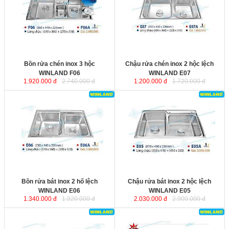
không rỉ, bề mặt được xử lý tinh
không rỉ, bề mặt được xử lý tinh
xảo, khả năng siêu chống ồn từ đáy
xảo, khả năng siêu chống ồn từ đáy
chậu. Bộ xiphông inox kèm theo
chậu. Bộ xiphông inox kèm theo
với ống thoát nước lớn giúp thoát
với ống thoát nước lớn giúp thoát
nước nhanh và ngăn mùi hiệu quả.
nước nhanh và ngăn mùi hiệu quả.
Kích thước
: 860x440x220 mm.
Kích thước
: 810x430x220 mm.
Bồn rửa chén inox 3 hộc
Chậu rửa chén inox 2 hộc lệch
WINLAND F06
WINLAND E07
1.920.000 đ
2.740.000 đ
1.200.000 đ
1.720.000 đ
Bồn rửa bát inox 2 hố lệch
Chậu rửa bát inox 2 hộc lệch
WINLAND E06
với chất liệu inox
WINLAND E05
với chất liệu inox
không rỉ, bề mặt được xử lý tinh
không rỉ, bề mặt được xử lý tinh
xảo, khả năng siêu chống ồn từ đáy
xảo, khả năng siêu chống ồn từ đáy
chậu. Bộ xiphông inox kèm theo
chậu. Bộ xiphông inox kèm theo
với ống thoát nước lớn giúp thoát
với ống thoát nước lớn giúp thoát
nước nhanh và ngăn mùi hiệu quả.
nước nhanh và ngăn mùi hiệu quả.
Kích thước
: 730x440x230 mm.
Kích thước
: 870x490x230 mm.
Bồn rửa bát inox 2 hố lệch
Chậu rửa bát inox 2 hộc lệch
WINLAND E06
WINLAND E05
1.340.000 đ
1.920.000 đ
2.030.000 đ
2.900.000 đ
Bồn rửa chén inox 2 hộc lệch
Chậu rửa bát inox 2 hố 1 bàn
WINLAND E01
với chất liệu inox
WINLAND D16
với chất liệu inox