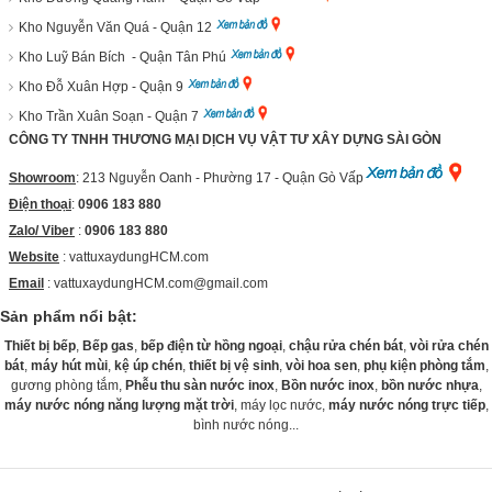
Kho Nguyễn Văn Quá - Quận 12
Kho Luỹ Bán Bích - Quận Tân Phú
Kho Đỗ Xuân Hợp - Quận 9
Kho Trần Xuân Soạn - Quận 7
CÔNG TY TNHH THƯƠNG MẠI DỊCH VỤ VẬT TƯ XÂY DỰNG SÀI GÒN
Showroom
: 213 Nguyễn Oanh - Phường 17 - Quận Gò Vấp
Điện thoại
:
0906 183 880
Zalo/ Viber
:
0906 183 880
Website
:
vattuxaydungHCM.com
Email
: vattuxaydungHCM.com@gmail.com
Sản phẩm nổi bật:
Thiết bị bếp
,
Bếp gas
,
bếp điện từ hồng ngoại
,
chậu rửa chén bát
,
vòi rửa chén
bát
,
máy hút mùi
,
kệ úp chén
,
thiết bị vệ sinh
,
vòi hoa sen
,
phụ kiện phòng tắm
,
gương phòng tắm,
Phễu thu sàn nước inox
,
Bồn nước inox
,
bồn nước nhựa
,
máy nước nóng năng lượng mặt trời
, máy lọc nước,
máy nước nóng trực tiếp
,
bình nước nóng...