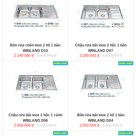
WINLAND D10
với chất liệu inox
WINLAND D07
với chất liệu inox
không rỉ, bề mặt được xử lý tinh
không rỉ, bề mặt được xử lý tinh
xảo, khả năng siêu chống ồn từ đáy
xảo, khả năng siêu chống ồn từ đáy
chậu. Bộ xiphông inox kèm theo
chậu. Bộ xiphông inox kèm theo
với ống thoát nước lớn giúp thoát
với ống thoát nước lớn giúp thoát
nước nhanh và ngăn mùi hiệu quả.
nước nhanh và ngăn mùi hiệu quả.
Kích thước
: 1220x500x230 mm.
Kích thước
: 1200x500x230 mm.
Bồn rửa chén inox 2 hố 1 bàn
Chậu rửa bát inox 2 hộc 1 bàn
WINLAND D10
WINLAND D07
2.140.000 đ
3.300.000 đ
2.200.000 đ
3.400.000 đ
Chậu rửa bát inox 2 hộc 1 cánh
Bồn rửa bát inox 2 hố 1 bàn
WINLAND D06
với chất liệu inox
WINLAND D04
với chất liệu inox
không rỉ, bề mặt được xử lý tinh
không rỉ, bề mặt được xử lý tinh
xảo, khả năng siêu chống ồn từ đáy
xảo, khả năng siêu chống ồn từ đáy
chậu. Bộ xiphông inox kèm theo
chậu. Bộ xiphông inox kèm theo
với ống thoát nước lớn giúp thoát
với ống thoát nước lớn giúp thoát
nước nhanh và ngăn mùi hiệu quả.
nước nhanh và ngăn mùi hiệu quả.
Kích thước
: 1200x500x230 mm.
Kích thước
: 1200x500x230 mm.
Chậu rửa bát inox 2 hộc 1 cánh
Bồn rửa bát inox 2 hố 1 bàn
WINLAND D06
WINLAND D04
2.050.000 đ
3.160.000 đ
2.050.000 đ
3.160.000 đ