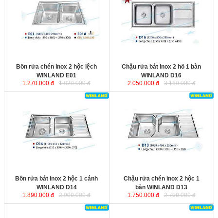
không rỉ, bề mặt được xử lý tinh
không rỉ, bề mặt được xử lý tinh
xảo, khả năng siêu chống ồn từ đáy
xảo, khả năng siêu chống ồn từ đáy
chậu. Bộ xiphông inox kèm theo
chậu. Bộ xiphông inox kèm theo
với ống thoát nước lớn giúp thoát
với ống thoát nước lớn giúp thoát
nước nhanh và ngăn mùi hiệu quả.
nước nhanh và ngăn mùi hiệu quả.
Kích thước
: 680x440x230 mm.
Kích thước
: 1200x500x230 mm.
Bồn rửa chén inox 2 hộc lệch
Chậu rửa bát inox 2 hố 1 bàn
WINLAND E01
WINLAND D16
1.270.000 đ
1.820.000 đ
2.050.000 đ
3.160.000 đ
Bồn rửa bát inox 2 hộc 1 cánh
Chậu rửa chén inox 2 hộc 1 bàn
WINLAND D14
với chất liệu inox
WINLAND D13
với chất liệu inox
không rỉ, bề mặt được xử lý tinh
không rỉ, bề mặt được xử lý tinh
xảo, khả năng siêu chống ồn từ đáy
xảo, khả năng siêu chống ồn từ đáy
chậu. Bộ xiphông inox kèm theo
chậu. Bộ xiphông inox kèm theo
với ống thoát nước lớn giúp thoát
với ống thoát nước lớn giúp thoát
nước nhanh và ngăn mùi hiệu quả.
nước nhanh và ngăn mùi hiệu quả.
Kích thước
: 1100x450x220 mm.
Kích thước
: 1050x460x230 mm.
Bồn rửa bát inox 2 hộc 1 cánh
Chậu rửa chén inox 2 hộc 1
WINLAND D14
bàn WINLAND D13
1.890.000 đ
2.900.000 đ
1.750.000 đ
2.700.000 đ
Bồn rửa chén inox 2 hố 1 bàn
Chậu rửa bát inox 2 hộc 1 bàn