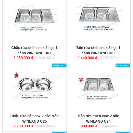
Chậu rửa chén inox 2 hộc 1 cánh
Bồn rửa chén inox 2 hộc 1 cánh
WINLAND D03
với chất liệu inox
WINLAND D02
với chất liệu inox
không rỉ, bề mặt được xử lý tinh
không rỉ, bề mặt được xử lý tinh
xảo, khả năng siêu chống ồn từ đáy
xảo, khả năng siêu chống ồn từ đáy
chậu. Bộ xiphông inox kèm theo
chậu. Bộ xiphông inox kèm theo
với ống thoát nước lớn giúp thoát
với ống thoát nước lớn giúp thoát
nước nhanh và ngăn mùi hiệu quả.
nước nhanh và ngăn mùi hiệu quả.
Kích thước
: 1100x500x230 mm.
Kích thước
: 1000x460x220 mm.
Chậu rửa chén inox 2 hộc 1
Bồn rửa chén inox 2 hộc 1
cánh WINLAND D03
cánh WINLAND D02
1.850.000 đ
2.840.000 đ
1.440.000 đ
2.220.000 đ
Chậu rửa bát inox 2 hộc tròn
Bồn rửa chén inox 2 hộc
WINLAND C25
với chất liệu inox
WINLAND C24
với chất liệu inox
không rỉ, bề mặt được xử lý tinh
không rỉ, bề mặt được xử lý tinh
xảo, khả năng siêu chống ồn từ đáy
xảo, khả năng siêu chống ồn từ đáy
chậu. Bộ xiphông inox kèm theo
chậu. Bộ xiphông inox kèm theo
với ống thoát nước lớn giúp thoát
với ống thoát nước lớn giúp thoát
nước nhanh và ngăn mùi hiệu quả.
nước nhanh và ngăn mùi hiệu quả.
Kích thước
: 860x450x230 mm.
Kích thước
: 780x430x210 mm.
Chậu rửa bát inox 2 hộc tròn
Bồn rửa chén inox 2 hộc
WINLAND C25
WINLAND C24
2.200.000 đ
3.400.000 đ
1.000.000 đ
1.540.000 đ