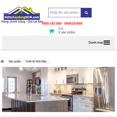
0906 183 880 - 0906183880
0
đ
0
sản phẩm
Danh mục
Sản phẩm
Thiết Bị Nhà Bếp