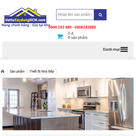
0906 183 880 - 0906183880
0
đ
0
sản phẩm
Danh mục
Sản phẩm
Thiết Bị Nhà Bếp