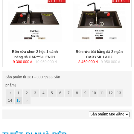
Bồn rửa chén 2 hộc 1 cánh bằng
Bồn rửa bát bằng đá 2 ngăn
đá CARYSIL ENC1
được sản xuất
CARYSIL LAC2
được sản xuất tại
tại Ấn Độ bằng công nghệ hàng
Ấn Độ bằng công nghệ hàng đầu
đầu của Đức. Sản phẩm được thiết
của Đức. Sản phẩm được thiết kế
kế tinh xảo, không xuống màu, trầy
tinh xảo, không xuống màu, trầy
xước hay móp méo trong suốt quá
xước hay móp méo trong suốt quá
trình sử dụng. Khả năng chịu nhiệt
trình sử dụng. Khả năng chịu nhiệt
cao lên đến 230 độ C.
cao lên đến 230 độ C.
KT:
1160x500x200mm
Bồn rửa chén 2 hộc 1 cánh
Bồn rửa bát bằng đá 2 ngăn
bằng đá CARYSIL ENC1
CARYSIL LAC2
9.300.000 đ
10.950.000 đ
8.450.000 đ
9.950.000 đ
Sản phẩm từ 281 - 300 / [
933
Sản
phẩm]
‹
1
2
3
4
5
6
7
8
9
10
11
12
13
14
15
›