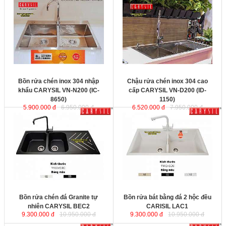
Bồn rửa chén inox 304 nhập khẩu
Chậu rửa chén inox 304 cao cấp
CARYSIL VN-N200 (IC-8650)
với
CARYSIL VN-D200 (ID-1150)
chất liệu inox SUS304 cao cấp
được sản xuất tại Ấn Độ trên dây
chuyền công nghệ Đức. Sản phẩm
được chế tạo bán thủ công tỉ mỉ
từng chi tiết cho sản phẩm sang
trọng và đẳng cấp
KT
: 860x500x230mm
Kích thước
Bồn rửa chén inox 304 nhập
Chậu rửa chén inox 304 cao
khẩu CARYSIL VN-N200 (IC-
cấp CARYSIL VN-D200 (ID-
8650)
1150)
5.900.000 đ
6.950.000 đ
6.520.000 đ
7.950.000 đ
Bồn rửa chén đá Granite tự nhiên
Bồn rửa bát bằng đá 2 hộc đều
CARYSIL BEC2
được sản xuất tại
CARISIL LAC1
được sản xuất tại
Ấn Độ bằng công nghệ hàng đầu
Ấn Độ bằng công nghệ hàng đầu
của Đức. Sản phẩm được thiết kế
của Đức. Sản phẩm được thiết kế
tinh xảo, không xuống màu, trầy
tinh xảo, không xuống màu, trầy
xước hay móp méo trong suốt quá
xước hay móp méo trong suốt quá
trình sử dụng. Khả năng chịu nhiệt
trình sử dụng. Khả năng chịu nhiệt
cao lên đến 230 độ C.
cao lên đến 230 độ C.
KT
: 1160x500x200mm
KT
: 1140x500x230mm
Bồn rửa chén đá Granite tự
Bồn rửa bát bằng đá 2 hộc đều
nhiên CARYSIL BEC2
CARISIL LAC1
9.300.000 đ
10.950.000 đ
9.300.000 đ
10.950.000 đ