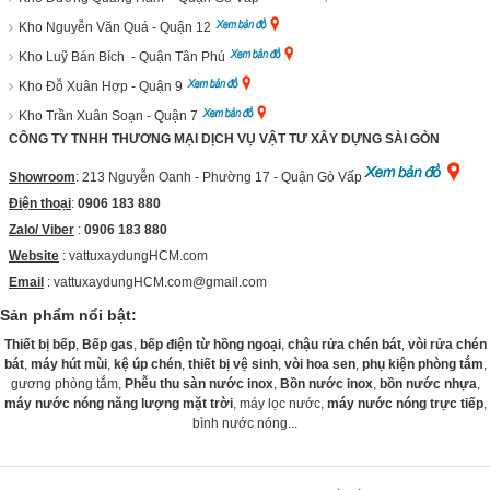
Kho Nguyễn Văn Quá - Quận 12
Kho Luỹ Bán Bích - Quận Tân Phú
Kho Đỗ Xuân Hợp - Quận 9
Kho Trần Xuân Soạn - Quận 7
CÔNG TY TNHH THƯƠNG MẠI DỊCH VỤ VẬT TƯ XÂY DỰNG SÀI GÒN
Showroom
: 213 Nguyễn Oanh - Phường 17 - Quận Gò Vấp
Điện thoại
:
0906 183 880
Zalo/ Viber
:
0906 183 880
Website
:
vattuxaydungHCM.com
Email
: vattuxaydungHCM.com@gmail.com
Sản phẩm nổi bật:
Thiết bị bếp
,
Bếp gas
,
bếp điện từ hồng ngoại
,
chậu rửa chén bát
,
vòi rửa chén
bát
,
máy hút mùi
,
kệ úp chén
,
thiết bị vệ sinh
,
vòi hoa sen
,
phụ kiện phòng tắm
,
gương phòng tắm,
Phễu thu sàn nước inox
,
Bồn nước inox
,
bồn nước nhựa
,
máy nước nóng năng lượng mặt trời
, máy lọc nước,
máy nước nóng trực tiếp
,
bình nước nóng...