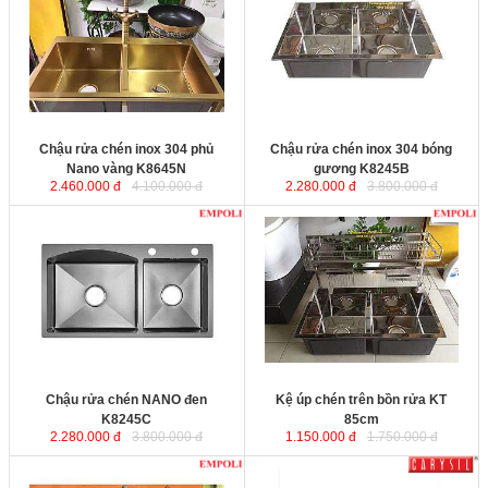
inox SUS304 cao cấp không bị rỉ
sét trong mọi môi trường sử dụng.
Sản phẩm được phủ lớp NANO
vang dầy 2ly giúp chống trầy xước,
đem lại vẻ đẹp hoàn hảo cho căn
bếp nhà bạn.
Kích thước
: 860x450x230mm
Kích thước
Chậu rửa chén inox 304 phủ
Chậu rửa chén inox 304 bóng
Nano vàng K8645N
gương K8245B
2.460.000 đ
4.100.000 đ
2.280.000 đ
3.800.000 đ
Chậu rửa chén NANO đen
Kệ úp chén trên bồn rửa KT
K8245C
85cm
được sản xuất từ inox
SUS304 cao cấp. Sản phẩm được
thiết kế đa năng, tiện dụng đem lại
sự sạch sẽ, gọn gàng cho căn bếp
nhà bạn.
Kích thước
: 800x300x560mm
Kích thước
Chậu rửa chén NANO đen
Kệ úp chén trên bồn rửa KT
K8245C
85cm
2.280.000 đ
3.800.000 đ
1.150.000 đ
1.750.000 đ
Kệ chén đứng inox 304 đa năng
Bồn rửa chén inox 1 hộc âm bàn