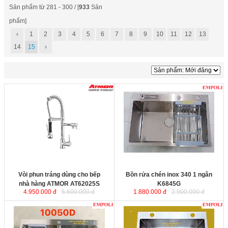
Sản phẩm từ 281 - 300 / [
933
Sản
phẩm]
‹
1
2
3
4
5
6
7
8
9
10
11
12
13
14
15
›
Vòi phun tráng dùng cho bếp nhà
Bồn rửa chén inox 340 1 ngăn
hàng ATMOR AT62025S
được sản
K6845G
với nguyên liệu inox cao
xuất từ đồng thau mạ chrome sáng
cấp được sản xuất bằng công nghệ
bóng. Sản phẩm
được thiết kế sang
bán thủ công, bề mặt chậu rửa
trọng, hiện đại với van chia nước
inox được xử lý tinh xảo, sáng bóng
bằng sứ chống bám cặn và khoá
và bền đẹp mãi với thời gian.
nước hoàn toàn.
Kích thước
: 680x450x230mm
Vòi phun tráng dùng cho bếp
Bồn rửa chén inox 340 1 ngăn
nhà hàng ATMOR AT62025S
K6845G
4.950.000 đ
6.600.000 đ
1.880.000 đ
2.900.000 đ
Chậu rửa chén inox 304 2 hộc lớn
Bồn rửa chén inox 304 1 hộc lớn
K1005D
với nguyên liệu inox cao
K6845
với nguyên liệu inox cao