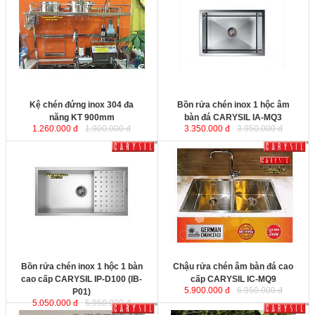
KT 900mm
đá CARYSIL IA-MQ3
với chất liệu
inox SUS304 cao cấp được sản
xuất tại Ấn Độ trên dây chuyền
công nghệ Đức. Sản phẩm được
chế tạo bán thủ công tỉ mỉ từng chi
Kích thước
tiết cho sản phẩm sang trọng và
đẳng cấp.
KT
: 610x460x200mm
Kệ chén đứng inox 304 đa
Bồn rửa chén inox 1 hộc âm
năng KT 900mm
bàn đá CARYSIL IA-MQ3
1.260.000 đ
1.900.000 đ
3.350.000 đ
3.950.000 đ
Bồn rửa chén inox 1 hộc 1 bàn
Chậu rửa chén âm bàn đá cao
cao cấp CARYSIL IP-D100 (IB-
cấp CARYSIL IC-MQ9
với chất liệu
P01)
với chất liệu inox SUS304 cao
inox SUS304 cao cấp được sản
cấp được sản xuất tại Ấn Độ trên
xuất tại Ấn Độ trên dây chuyền
dây chuyền công nghệ Đức. Sản
công nghệ Đức. Sản phẩm được
phẩm được chế tạo bán thủ công tỉ
chế tạo bán thủ công tỉ mỉ từng chi
mỉ từng chi tiết cho sản phẩm sang
tiết cho sản phẩm sang trọng và
trọng và đẳng cấp.
đẳng cấp.
KT
: 880x450x200mm
KT
: 880x450x200mm
Bồn rửa chén inox 1 hộc 1 bàn
Chậu rửa chén âm bàn đá cao
cao cấp CARYSIL IP-D100 (IB-
cấp CARYSIL IC-MQ9
5.900.000 đ
6.950.000 đ
P01)
5.050.000 đ
5.950.000 đ