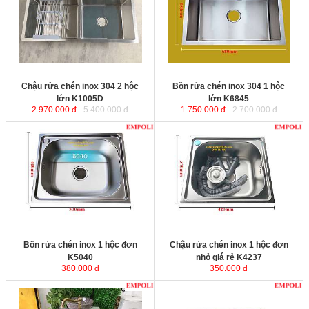
cấp được sản xuất bằng công nghệ
cấp được sản xuất bằng công nghệ
bán thủ công, bề mặt chậu rửa
bán thủ công, bề mặt chậu rửa
inox được xử lý tinh xảo, sáng bóng
inox được xử lý tinh xảo, sáng bóng
và bền đẹp mãi với thời gian.
và bền đẹp mãi với thời gian.
Kích thước
: 1000x500x230mm
Kích thước:
680x450x230 mm.
Chậu rửa chén inox 304 2 hộc
Bồn rửa chén inox 304 1 hộc
lớn K1005D
lớn K6845
2.970.000 đ
5.400.000 đ
1.750.000 đ
2.700.000 đ
Bồn rửa chén inox 1 hộc đơn
Chậu rửa chén inox 1 hộc đơn
K5040
với chất liệu inox không rỉ,
nhỏ giá rẻ K4237
với chất liệu inox
bề mặt được xử lý tinh xảo, khả
không rỉ, bề mặt được xử lý tinh
năng siêu chống ồn từ đáy chậu.
xảo, khả năng siêu chống ồn từ đáy
Bộ xiphông inox kèm theo với ống
chậu. Bộ xiphông inox kèm theo
thoát nước lớn giúp thoát nước
với ống thoát nước lớn giúp thoát
nhanh và ngăn mùi hiệu quả.
nước nhanh và ngăn mùi hiệu quả.
Kích thước
: 500x400x210mm
Kích thước
: 420x370x200mm
Bồn rửa chén inox 1 hộc đơn
Chậu rửa chén inox 1 hộc đơn
K5040
nhỏ giá rẻ K4237
380.000 đ
350.000 đ
Chậu rửa chén inox 304 phủ Nano
Chậu rửa chén inox 304 bóng
vàng K8645N
được sản xuất từ
gương K8245B