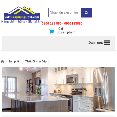
0906 183 880 - 0906183880
0
đ
0
sản phẩm
Danh mục
Sản phẩm
Thiết Bị Nhà Bếp