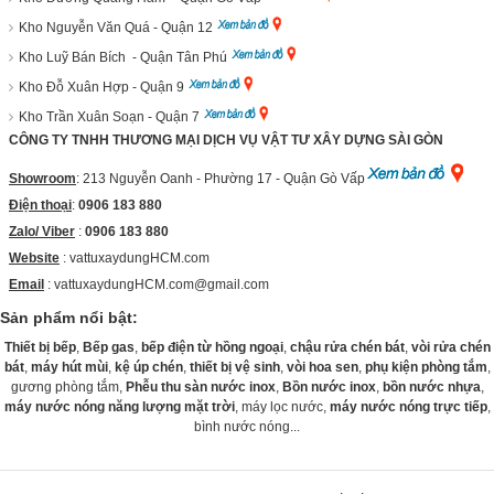
Kho Nguyễn Văn Quá - Quận 12
Kho Luỹ Bán Bích - Quận Tân Phú
Kho Đỗ Xuân Hợp - Quận 9
Kho Trần Xuân Soạn - Quận 7
CÔNG TY TNHH THƯƠNG MẠI DỊCH VỤ VẬT TƯ XÂY DỰNG SÀI GÒN
Showroom
: 213 Nguyễn Oanh - Phường 17 - Quận Gò Vấp
Điện thoại
:
0906 183 880
Zalo/ Viber
:
0906 183 880
Website
:
vattuxaydungHCM.com
Email
: vattuxaydungHCM.com@gmail.com
Sản phẩm nổi bật:
Thiết bị bếp
,
Bếp gas
,
bếp điện từ hồng ngoại
,
chậu rửa chén bát
,
vòi rửa chén
bát
,
máy hút mùi
,
kệ úp chén
,
thiết bị vệ sinh
,
vòi hoa sen
,
phụ kiện phòng tắm
,
gương phòng tắm,
Phễu thu sàn nước inox
,
Bồn nước inox
,
bồn nước nhựa
,
máy nước nóng năng lượng mặt trời
, máy lọc nước,
máy nước nóng trực tiếp
,
bình nước nóng...