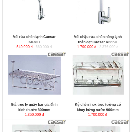
nguyên chất kết hợp công nghệ mạ
từ đồng nguyên chất kết hợp công
Niken + Crom cao cấp cho bề mặt
nghệ mạ Niken + Crom cao cấp
sáng bóng. Lõi chia nước được làm
cho bề mặt sáng bóng. Lõi chia
bằng sứ Ceramic giúp giảm thiểu
nước được làm bằng sứ Ceramic
tối đa sự mài mòn trong quá trình
giúp giảm thiểu tối đa sự mài mòn
sử dụng.
trong quá trình sử dụng.
Vòi rửa chén lạnh Caesar
Vòi chậu rửa chén nóng lạnh
K028C
thân dẹt Caesar K665C
540.000 đ
660.000 đ
1.790.000 đ
2.376.000 đ
Giá treo ly quầy bar gia đình kích
Kệ chén inox treo tường có khay
thước 800mm
được sản xuất từ
hứng nước 900mm
được sản xuất
inox SUS304 cao cấp cho sản
từ inox SUS304 cao cấp cho sản
phẩm luôn sáng bóng, dễ dàng lau
phẩm luôn sáng bóng, dễ dàng lau
chùi v
ệ sinh và bền đẹp với thời
chùi v
ệ sinh và bền đẹp với thời
gian.
gian.
Kích thước:
900x280x450 mm.
Giá treo ly quầy bar gia đình
Kệ chén inox treo tường có
kích thước 800mm
khay hứng nước 900mm
1.350.000 đ
1.700.000 đ
Kệ chén 2 tầng treo tường có
Kệ úp chén treo tường inox 304 2
khay hứng nước 800mm
được
tầng có khay 700mm
được sản