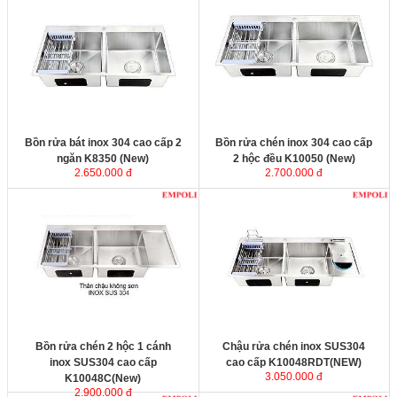
Bồn rửa bát inox 304 cao cấp 2
Bồn rửa chén inox 304 cao cấp 2
ngăn K8350 (New)
được sản xuất
hộc đều K10050 (New)
được sản
từ inox SUS304 không bị hoen ố
xuất từ inox SUS304 không bị hoen
hay rỉ sét trong mọi môi trường sử
ố hay rỉ sét trong mọi môi trường sử
dụng. Mặt chậu dày 3mm, thân
dụng. Mặt chậu dày 3mm, thân
chậu không sơn dày 0,8mm với
chậu không sơn dày 0,8mm với
thành phần 100% inox 304 chính
thành phần 100% inox 304 chính
phẩm.
phẩm.
Kích thước
: 830x500x230 mm.
Kích thước
: 1000x500x230 mm.
Bồn rửa bát inox 304 cao cấp 2
Bồn rửa chén inox 304 cao cấp
ngăn K8350 (New)
2 hộc đều K10050 (New)
2.650.000 đ
2.700.000 đ
Bồn rửa chén 2 hộc 1 cánh inox
Chậu rửa chén inox SUS304 cao
SUS304 cao cấp
cấp K10048RDT(NEW)
K10048C(New)
được sản xuất từ
inox SUS304 không bị hoen ố hay
rỉ sét trong mọi môi trường sử dụng.
Mặt chậu dày 3mm, thân chậu
không sơn dày 0,8mm với thành
phần 100% inox 304 chính phẩm.
Kích thước
: 100xx480x230 mm.
Kích thước
Bồn rửa chén 2 hộc 1 cánh
Chậu rửa chén inox SUS304
inox SUS304 cao cấp
cao cấp K10048RDT(NEW)
3.050.000 đ
K10048C(New)
2.900.000 đ