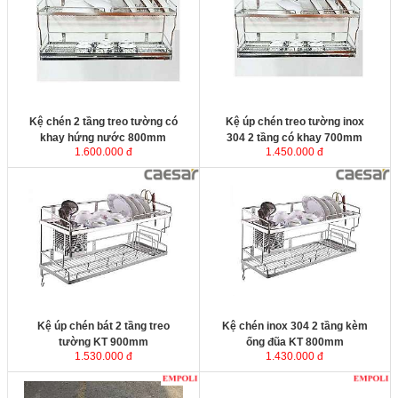
sản xuất từ inox SUS304 cao cấp
xuất từ inox SUS304 cao cấp cho
cho sản phẩm luôn sáng bóng, dễ
sản phẩm luôn sáng bóng, dễ dàng
dàng lau chùi v
ệ sinh và bền đẹp
lau chùi v
ệ sinh và bền đẹp với thời
với thời gian.
gian.
Kích thước
: 800x280x450 mm.
Kích thước
: 700x280x450 mm.
Kệ chén 2 tầng treo tường có
Kệ úp chén treo tường inox
khay hứng nước 800mm
304 2 tầng có khay 700mm
1.600.000 đ
1.450.000 đ
Kệ úp chén bát 2 tầng treo tường
Kệ chén inox 304 2 tầng kèm ống
KT 900mm
được sản xuất từ inox
đũa
được sản xuất từ inox SUS304
SUS304 cao cấp cho sản phẩm
cao cấp cho sản phẩm luôn sáng
luôn sáng bóng, dễ dàng lau chùi
bóng, dễ dàng lau chùi v
ệ sinh và
v
ệ sinh và bền đẹp với thời gian.
bền đẹp với thời gian.
Kích thước
: 900x280x450 mm.
Kích thước
: 800x280x450 mm
Kệ úp chén bát 2 tầng treo
Kệ chén inox 304 2 tầng kèm
tường KT 900mm
ống đũa KT 800mm
1.530.000 đ
1.430.000 đ
Chậu rửa chén inox 304 2 ngăn
Chậu rửa bát 2 hộc lệch inox 304