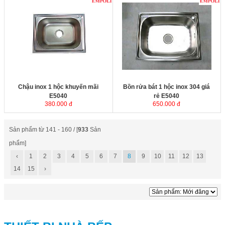
Chậu inox 1 hộc khuyến mãi
Bồn rửa bát 1 hộc inox 304 giá rẻ
E5040
với chất liệu inox không rỉ,
E5040
với chất liệu inox không rỉ,
bề mặt được xử lý tinh xảo, khả
bề mặt được xử lý tinh xảo, khả
năng siêu chống ồn từ đáy chậu.
năng siêu chống ồn từ đáy chậu.
Bộ xiphông inox kèm theo với ống
Bộ xiphông inox kèm theo với ống
thoát nước lớn giúp thoát nước
thoát nước lớn giúp thoát nước
nhanh và ngăn mùi hiệu quả.
nhanh và ngăn mùi hiệu quả.
Kích thước
: 500x400x230 mm.
Kích thước
: 500x400x230 mm.
Chậu inox 1 hộc khuyến mãi
Bồn rửa bát 1 hộc inox 304 giá
E5040
rẻ E5040
380.000 đ
650.000 đ
Sản phẩm từ 141 - 160 / [
933
Sản
phẩm]
‹
1
2
3
4
5
6
7
8
9
10
11
12
13
14
15
›