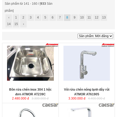
Sản phẩm từ 141 - 160 / [
933
Sản
phẩm]
‹
1
2
3
4
5
6
7
8
9
10
11
12
13
14
15
›
Bồn rửa chén inox 304 1 hộc đơn
Vòi rửa chén nóng lạnh dây rút
ATMOR AT239C
được đúc nguyên
ATMOR AT61905
được thiết kế
khối không mối hàn, bề mặt chậu
sang trọng hiện đại với chất lượng
được tráng lớp Titanium chống
Chậu Âu. Sản phẩm được sản xuất
dính. Phía đáy được tráng lớp men
từ hợp kim đồng H65 chống ăn
chống ẩm và chống ồn khi sử dụng.
mòn và rò rỉ, hàm lượng chì <0,03%
Kích thước
: 445x445x180 mm.
đạt tiêu chuẩn vòi nước uống và
bảo vệ môi trường.
Chiều cao miệng vòi
: 306mm.
Bồn rửa chén inox 304 1 hộc
Vòi rửa chén nóng lạnh dây rút
đơn ATMOR AT239C
ATMOR AT61905
2.480.000 đ
3.300.000 đ
3.300.000 đ
4.400.000 đ
Vòi rửa chén lạnh Caesar
Vòi chậu rửa chén nóng lạnh thân
K028C
được sản xuất từ đồng
dẹt Caesar K665C
được sản xuất