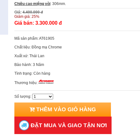
Chiều cao miệng vòi
: 306mm.
Giá:
4.400.000 đ
Giảm giá:
25%
Giá bán:
3.300.000 đ
Mã sản phẩm:
AT61905
Chất liệu:
Đồng mạ Chrome
Xuất xứ:
Thái Lan
Bảo hành:
3 Năm
Tình trạng:
Còn hàng
Thương hiệu:
Số lượng:
THÊM VÀO GIỎ HÀNG
ĐẶT MUA VÀ GIAO TẬN NƠI