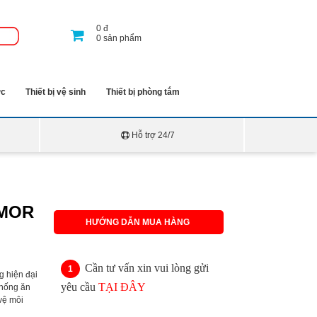
0
đ
0
sản phẩm
ớc
Thiết bị vệ sinh
Thiết bị phòng tắm
Hỗ trợ 24/7
TMOR
HƯỚNG DẪN MUA HÀNG
Cần tư vấn xin vui lòng gửi
g hiện đại
yêu cầu
TẠI ĐÂY
chống ăn
vệ môi