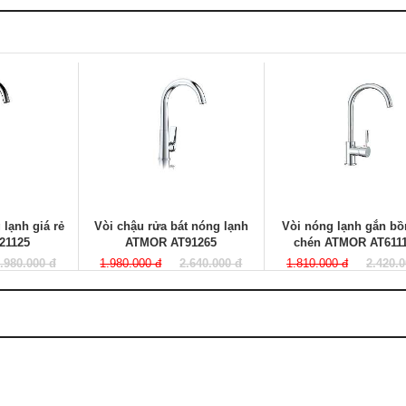
 lạnh giá rẻ
Vòi chậu rửa bát nóng lạnh
Vòi nóng lạnh gắn bồ
21125
ATMOR AT91265
chén ATMOR AT611
.980.000 đ
1.980.000 đ
2.640.000 đ
1.810.000 đ
2.420.