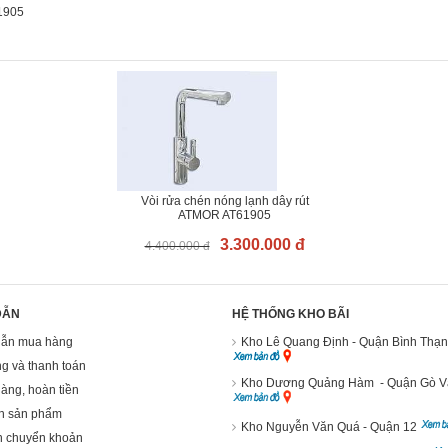
61905
Vòi rửa chén nóng lạnh dây rút
ATMOR AT61905
3.300.000 đ
4.400.000 đ
DẪN
HỆ THỐNG KHO BÃI
ẫn mua hàng
Kho Lê Quang Định - Quận Bình Thạ
g và thanh toán
Kho Dương Quảng Hàm - Quận Gò 
hàng, hoàn tiền
h sản phẩm
Kho Nguyễn Văn Quá - Quận 12
n chuyển khoản