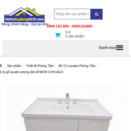
0906 183 880 - 0906183880
0
đ
0
sản phẩm
Danh mục
Sản phẩm
Thiết Bị Phòng Tắm
Bộ Tủ Lavabo Phòng Tắm
ộ tủ gỗ lavabo phòng tắm ATMOR CHICAGO