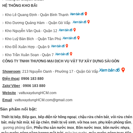
HỆ THỐNG KHO BÃI
Kho Lê Quang Định - Quận Bình Thạnh
Kho Dương Quảng Hàm - Quận Gò Vấp
Kho Nguyễn Văn Quá - Quận 12
Kho Luỹ Bán Bích - Quận Tân Phú
Kho Đỗ Xuân Hợp - Quận 9
Kho Trần Xuân Soạn - Quận 7
CÔNG TY TNHH THƯƠNG MẠI DỊCH VỤ VẬT TƯ XÂY DỰNG SÀI GÒN
Showroom
: 213 Nguyễn Oanh - Phường 17 - Quận Gò Vấp
Điện thoại
:
0906 183 880
Zalo/ Viber
:
0906 183 880
Website
:
vattuxaydungHCM.com
Email
: vattuxaydungHCM.com@gmail.com
Sản phẩm nổi bật:
Thiết bị bếp
,
Bếp gas
,
bếp điện từ hồng ngoại
,
chậu rửa chén bát
,
vòi rửa chén
bát
,
máy hút mùi
,
kệ úp chén
,
thiết bị vệ sinh
,
vòi hoa sen
,
phụ kiện phòng tắm
,
gương phòng tắm,
Phễu thu sàn nước inox
,
Bồn nước inox
,
bồn nước nhựa
,
máy nước nóng năng lượng mặt trời
, máy lọc nước,
máy nước nóng trực tiếp
,