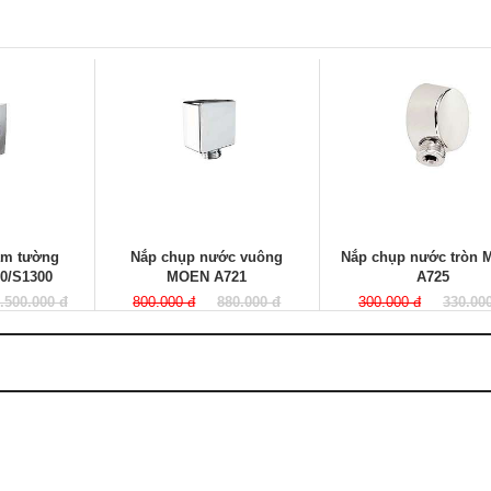
âm tường
Nắp chụp nước vuông
Nắp chụp nước tròn
0/S1300
MOEN A721
A725
.500.000 đ
800.000 đ
880.000 đ
300.000 đ
330.00