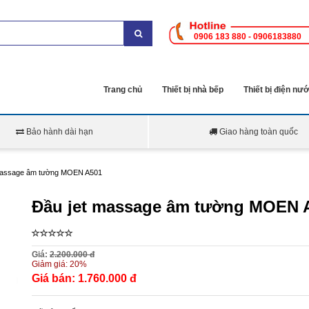
0906 183 880 - 0906183880
Trang chủ
Thiết bị nhà bếp
Thiết bị điện nư
Bảo hành dài hạn
Giao hàng toàn quốc
massage âm tường MOEN A501
Đầu jet massage âm tường MOEN 
Giá:
2.200.000 đ
Giảm giá:
20%
Giá bán:
1.760.000 đ