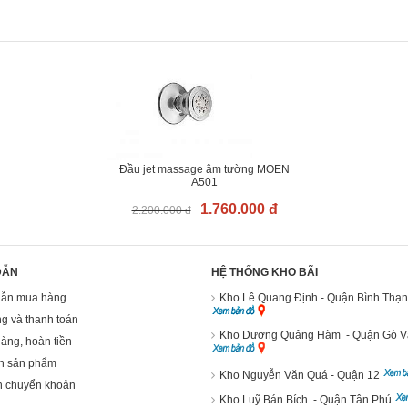
Đầu jet massage âm tường MOEN
A501
1.760.000 đ
2.200.000 đ
DẪN
HỆ THỐNG KHO BÃI
ẫn mua hàng
Kho Lê Quang Định - Quận Bình Thạ
g và thanh toán
Kho Dương Quảng Hàm - Quận Gò 
hàng, hoàn tiền
h sản phẩm
Kho Nguyễn Văn Quá - Quận 12
n chuyển khoản
Kho Luỹ Bán Bích - Quận Tân Phú