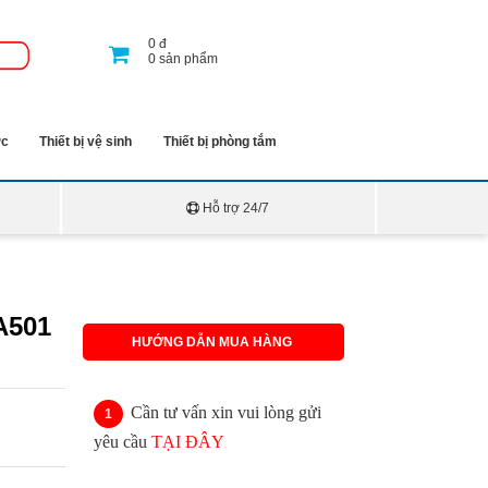
0
đ
0
sản phẩm
ớc
Thiết bị vệ sinh
Thiết bị phòng tắm
Hỗ trợ 24/7
A501
HƯỚNG DẪN MUA HÀNG
Cần tư vấn xin vui lòng gửi
yêu cầu
TẠI ĐÂY