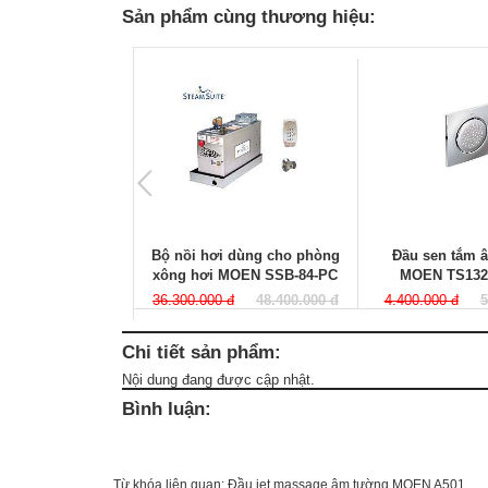
Sản phẩm cùng thương hiệu:
Bộ nồi hơi dùng cho phòng
Đầu sen tắm 
xông hơi MOEN SSB-84-PC
MOEN TS132
36.300.000 đ
48.400.000 đ
4.400.000 đ
5
Chi tiết sản phẩm:
Nội dung đang được cập nhật.
Bình luận:
Từ khóa liên quan:
Đầu jet massage âm tường MOEN A501