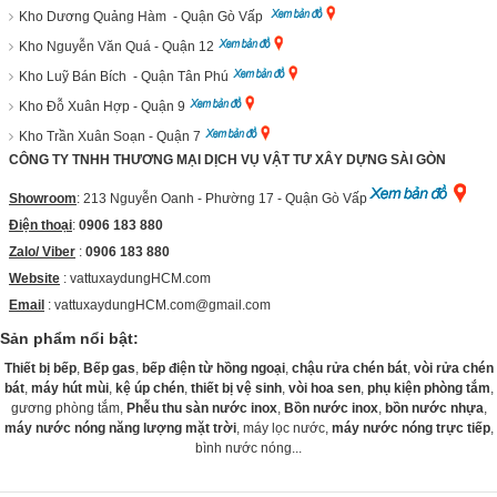
Kho Dương Quảng Hàm - Quận Gò Vấp
Kho Nguyễn Văn Quá - Quận 12
Kho Luỹ Bán Bích - Quận Tân Phú
Kho Đỗ Xuân Hợp - Quận 9
Kho Trần Xuân Soạn - Quận 7
CÔNG TY TNHH THƯƠNG MẠI DỊCH VỤ VẬT TƯ XÂY DỰNG SÀI GÒN
Showroom
: 213 Nguyễn Oanh - Phường 17 - Quận Gò Vấp
Điện thoại
:
0906 183 880
Zalo/ Viber
:
0906 183 880
Website
:
vattuxaydungHCM.com
Email
: vattuxaydungHCM.com@gmail.com
Sản phẩm nổi bật:
Thiết bị bếp
,
Bếp gas
,
bếp điện từ hồng ngoại
,
chậu rửa chén bát
,
vòi rửa chén
bát
,
máy hút mùi
,
kệ úp chén
,
thiết bị vệ sinh
,
vòi hoa sen
,
phụ kiện phòng tắm
,
gương phòng tắm,
Phễu thu sàn nước inox
,
Bồn nước inox
,
bồn nước nhựa
,
máy nước nóng năng lượng mặt trời
, máy lọc nước,
máy nước nóng trực tiếp
,
bình nước nóng...