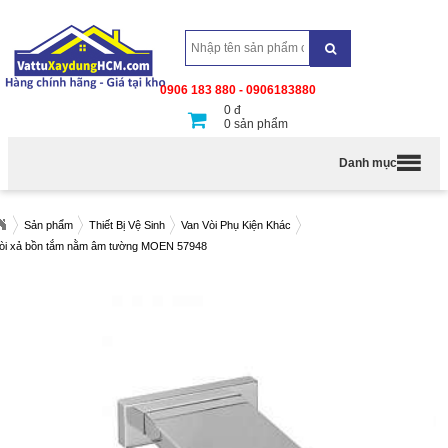
0906 183 880 - 0906183880
0
đ
0
sản phẩm
Danh mục
Sản phẩm
Thiết Bị Vệ Sinh
Van Vòi Phụ Kiện Khác
òi xả bồn tắm nằm âm tường MOEN 57948