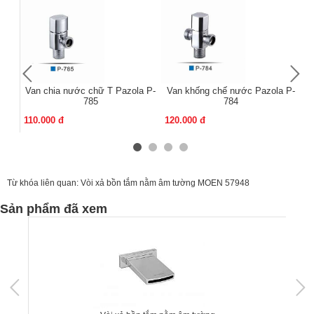
Van chia nước chữ T Pazola P-
Van khống chế nước Pazola P-
V
785
784
110.000 đ
120.000 đ
11
Từ khóa liên quan:
Vòi xả bồn tắm nằm âm tường MOEN 57948
Sản phẩm đã xem