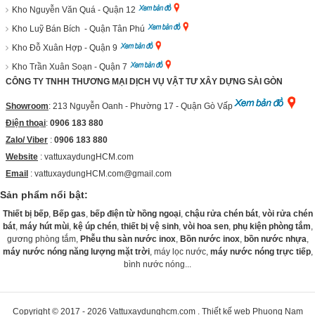
Kho Nguyễn Văn Quá - Quận 12
Kho Luỹ Bán Bích - Quận Tân Phú
Kho Đỗ Xuân Hợp - Quận 9
Kho Trần Xuân Soạn - Quận 7
CÔNG TY TNHH THƯƠNG MẠI DỊCH VỤ VẬT TƯ XÂY DỰNG SÀI GÒN
Showroom
: 213 Nguyễn Oanh - Phường 17 - Quận Gò Vấp
Điện thoại
:
0906 183 880
Zalo/ Viber
:
0906 183 880
Website
:
vattuxaydungHCM.com
Email
: vattuxaydungHCM.com@gmail.com
Sản phẩm nổi bật:
Thiết bị bếp
,
Bếp gas
,
bếp điện từ hồng ngoại
,
chậu rửa chén bát
,
vòi rửa chén
bát
,
máy hút mùi
,
kệ úp chén
,
thiết bị vệ sinh
,
vòi hoa sen
,
phụ kiện phòng tắm
,
gương phòng tắm,
Phễu thu sàn nước inox
,
Bồn nước inox
,
bồn nước nhựa
,
máy nước nóng năng lượng mặt trời
, máy lọc nước,
máy nước nóng trực tiếp
,
bình nước nóng...
Copyright © 2017 - 2026
Vattuxaydunghcm.com
.
Thiết kế web
Phuong Nam