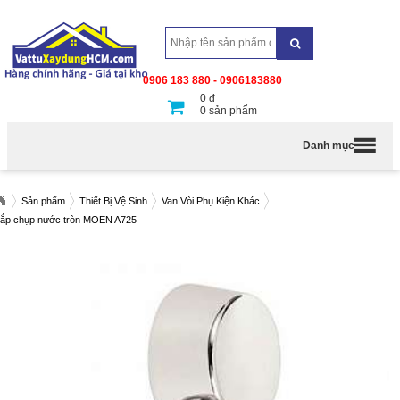
0906 183 880 - 0906183880
0
đ
0
sản phẩm
Danh mục
Sản phẩm
Thiết Bị Vệ Sinh
Van Vòi Phụ Kiện Khác
ắp chụp nước tròn MOEN A725