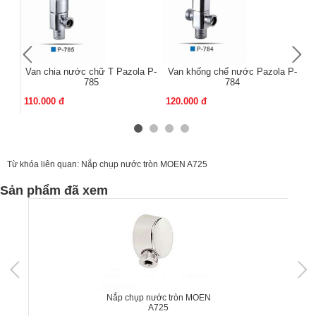
Van chia nước chữ T Pazola P-
Van khống chế nước Pazola P-
V
785
784
110.000 đ
120.000 đ
11
Từ khóa liên quan:
Nắp chụp nước tròn MOEN A725
Sản phẩm đã xem
Nắp chụp nước tròn MOEN
A725