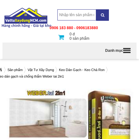
0906 183 880 - 0906183880
0
đ
0
sản phẩm
Danh mục
Sản phẩm
Vật Tư Xây Dựng
Keo Dán Gạch - Keo Chà Ron
eo dán gạch và chống thấm Weber tai 2in1