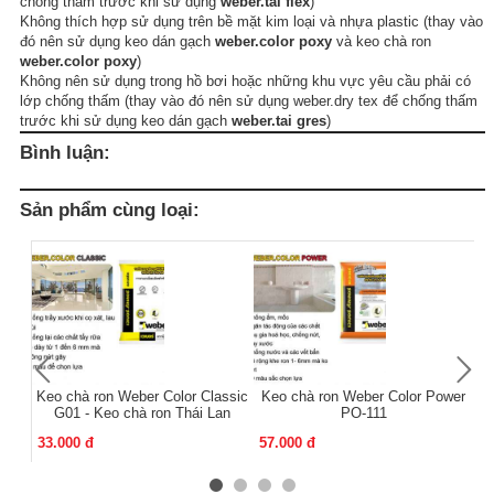
chống thấm trước khi sử dụng
weber.tai flex
)
Không thích hợp sử dụng trên bề mặt kim loại và nhựa plastic (thay vào
đó nên sử dụng keo dán gạch
weber.color poxy
và keo chà ron
weber.color poxy
)
Không nên sử dụng trong hồ bơi hoặc những khu vực yêu cầu phải có
lớp chống thấm (thay vào đó nên sử dụng weber.dry tex để chống thấm
trước khi sử dụng keo dán gạch
weber.tai gres
)
Bình luận:
Sản phẩm cùng loại:
Keo chà ron Weber Color Classic
Keo chà ron Weber Color Power
K
G01 - Keo chà ron Thái Lan
PO-111
33.000 đ
57.000 đ
13