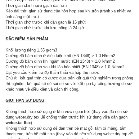
Thời gian chỉnh sữa gạch dài hơn
Kéo dài thời gian sử dụng của hỗn hợp sau khi trộn (tránh xa nhiệt và
ánh sáng mặt trời)
Thời gian chờ trước khi dán gạch là 15 phút
Thời gian chờ trước khi lưu thông là 24 giờ
ĐẶC ĐIỂM SẢN PHẨM
Khối lượng riêng 1.35 g/cm3
Cường độ bám dính ở điều kiện khô (EN 1348) > 1.0 N/mm2
Cường độ bám dính khi ngâm nước (EN 1348) > 1.0 N/mm2
Cường độ bám dính sau khi lão hóa nhiệt (EN 1348) > 1.0 N/mm2
Đạt yêu cầu kiểm tra độ thẩm thấu và hấp thụ nước
Chú ý: kết quả trên có được dựa trên kết quả thử nghiệm trong phòng
thí nghiệm, kết quả sẽ có sai số so với kết quả tại công trường do sự
khác nhau về điều kiện và cách thi công.
GIỚI HẠN SỬ DỤNG
Không thích hợp sử dụng ở khu vực ngoài trời (thay vào đó nên sử
dụng weber.dry tex để chống thấm trước khi sử dụng vữa dán gạch
weber.tai flex
)
Không thích hợp sử dụng để dán trên bề mặt gỗ, tấm xi măng, tấm
thạch cao, trên bề mặt sơn (thay vào đó nên sử dụng weber.dry top để