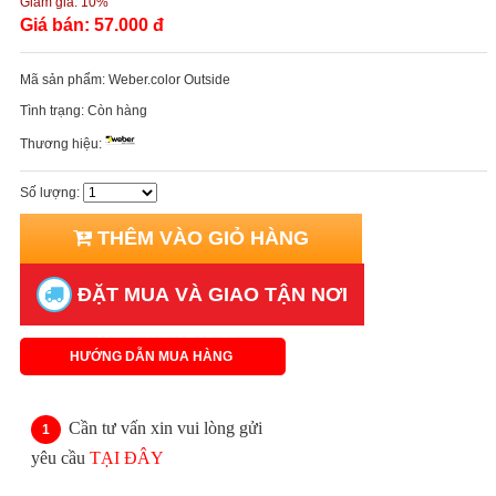
Giảm giá:
10%
Giá bán:
57.000 đ
Mã sản phẩm:
Weber.color Outside
Tình trạng:
Còn hàng
Thương hiệu:
Số lượng:
THÊM VÀO GIỎ HÀNG
ĐẶT MUA VÀ GIAO TẬN NƠI
HƯỚNG DẪN MUA HÀNG
Cần tư vấn xin vui lòng gửi
yêu cầu
TẠI ĐÂY