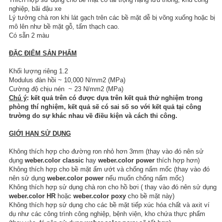
nghiệp, bãi đậu xe
Lý tưởng chà ron khi lát gạch trên các bề mặt dễ bị võng xuống hoặc bị
mô lên như bề mặt gỗ, tấm thạch cao.
Có sẵn 2 màu
ĐẶC ĐIỂM SẢN PHẨM
Khối lượng riêng 1.2
Modulus đàn hồi ~ 10,000 N/mm2 (MPa)
Cường độ chịu nén ~ 23 N/mm2 (MPa)
Chú ý
: kết quả trên có được dựa trên kết quả thử nghiệm trong
phòng thí nghiệm, kết quả sẽ có sai số so với kết quả tại công
trường do sự khác nhau về điều kiện và cách thi công.
GIỚI HẠN SỬ DỤNG
Không thích hợp cho đường ron nhỏ hơn 3mm (thay vào đó nên sử
dụng
weber.color classic
hay
weber.color power
thích hợp hơn)
Không thích hợp cho bề mặt ẩm ướt và chống nấm mốc (thay vào đó
nên sử dụng
weber.color power
nếu muốn chống nấm mốc)
Không thích hợp sử dụng chà ron cho hồ bơi ( thay vào đó nên sử dụng
weber.color HR
hoặc
weber.color poxy
cho bề mặt này)
Không thích hợp sử dụng cho các bề mặt tiếp xúc hóa chất và axit ví
dụ như các công trình công nghiệp, bệnh viện, kho chứa thực phẩm