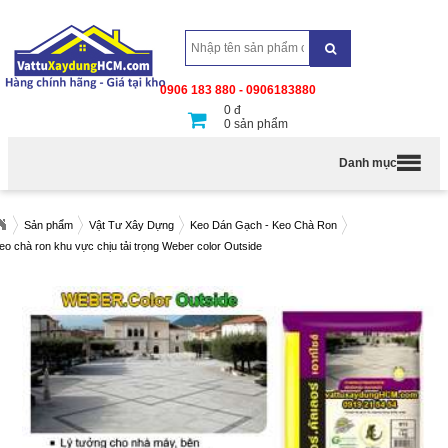
0906 183 880 - 0906183880
0
đ
0
sản phẩm
Danh mục
Sản phẩm
Vật Tư Xây Dựng
Keo Dán Gạch - Keo Chà Ron
eo chà ron khu vực chịu tải trọng Weber color Outside