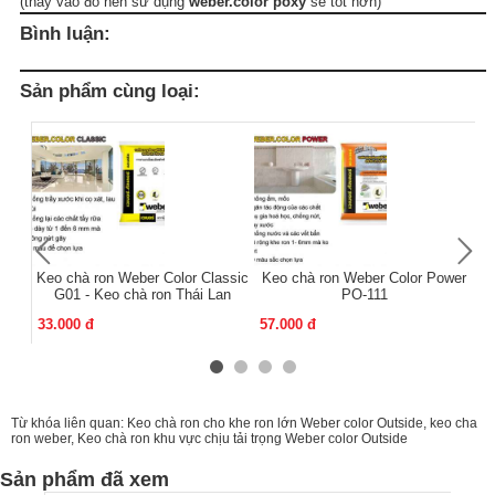
(thay vào đó nên sử dụng
weber.color poxy
sẽ tốt hơn)
Bình luận:
Sản phẩm cùng loại:
Keo chà ron Weber Color Classic
Keo chà ron Weber Color Power
K
G01 - Keo chà ron Thái Lan
PO-111
33.000 đ
57.000 đ
13
Từ khóa liên quan:
Keo chà ron cho khe ron lớn Weber color Outside
,
keo cha
ron weber
,
Keo chà ron khu vực chịu tải trọng Weber color Outside
Sản phẩm đã xem