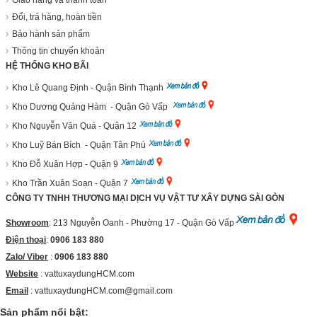
Đổi, trả hàng, hoàn tiền
Bảo hành sản phẩm
Thông tin chuyển khoản
HỆ THỐNG KHO BÃI
Kho Lê Quang Định - Quận Bình Thạnh
Kho Dương Quảng Hàm - Quận Gò Vấp
Kho Nguyễn Văn Quá - Quận 12
Kho Luỹ Bán Bích - Quận Tân Phú
Kho Đỗ Xuân Hợp - Quận 9
Kho Trần Xuân Soạn - Quận 7
CÔNG TY TNHH THƯƠNG MẠI DỊCH VỤ VẬT TƯ XÂY DỰNG SÀI GÒN
Showroom
: 213 Nguyễn Oanh - Phường 17 - Quận Gò Vấp
Điện thoại
:
0906 183 880
Zalo/ Viber
:
0906 183 880
Website
:
vattuxaydungHCM.com
Email
: vattuxaydungHCM.com@gmail.com
Sản phẩm nổi bật: