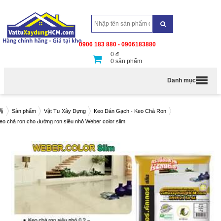
0906 183 880 - 0906183880
0
đ
0
sản phẩm
Danh mục
Sản phẩm
Vật Tư Xây Dựng
Keo Dán Gạch - Keo Chà Ron
eo chà ron cho đường ron siêu nhỏ Weber color slim