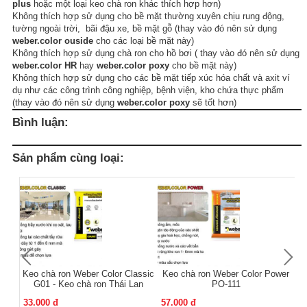
plus
hoặc một loại keo chà ron khác thích hợp hơn)
Không thích hợp sử dụng cho bề mặt thường xuyên chịu rung động,
tường ngoài trời, bãi đậu xe, bề mặt gỗ (thay vào đó nên sử dụng
weber.color ouside
cho các loại bề mặt này)
Không thích hợp sử dụng chà ron cho hồ bơi ( thay vào đó nên sử dụng
weber.color HR
hay
weber.color poxy
cho bề mặt này)
Không thích hợp sử dụng cho các bề mặt tiếp xúc hóa chất và axit ví
dụ như các công trình công nghiệp, bệnh viện, kho chứa thực phẩm
(thay vào đó nên sử dụng
weber.color poxy
sẽ tốt hơn)
Bình luận:
Sản phẩm cùng loại:
Keo chà ron Weber Color Classic
Keo chà ron Weber Color Power
G01 - Keo chà ron Thái Lan
PO-111
33.000 đ
57.000 đ
1.