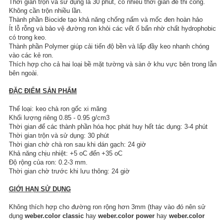
Thời gian trộn và sử dụng là 30 phút, có nhiều thời gian để thi công.
Không cần trộn nhiều lần.
Thành phần Biocide tạo khả năng chống nấm và mốc đen hoàn hảo
Ít lỗ rỗng và bảo vệ đường ron khỏi các vết ố bẩn nhờ chất hydrophobic
có trong keo.
Thành phần Polymer giúp cải tiến độ bền và lấp đầy keo nhanh chóng
vào các kẻ ron.
Thích hợp cho cả hai loại bề mặt tường và sàn ở khu vực bên trong lẫn
bên ngoài.
ĐẶC ĐIỂM SẢN PHẨM
Thể loại: keo chà ron gốc xi măng
Khối lượng riêng 0.85 - 0.95 g/cm3
Thời gian để các thành phần hóa học phát huy hết tác dụng: 3-4 phút
Thời gian trộn và sử dụng: 30 phút
Thời gian chờ chà ron sau khi dán gạch: 24 giờ
Khả năng chịu nhiệt: +5 oC đến +35 oC
Độ rộng của ron: 0.2-3 mm.
Thời gian chờ trước khi lưu thông: 24 giờ
GIỚI HẠN SỬ DỤNG
Không thích hợp cho đường ron rộng hơn 3mm (thay vào đó nên sử
dụng
weber.color classic
hay
weber.color power
hay
weber.color