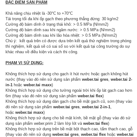
ĐẶC ĐIỂM SẢN PHẨM
Khả năng chịu nhiệt là -30°C to +70°C
Tải trọng tối đa khi ốp gạch theo phương thẳng đứng: 30 kg/m2
Cường độ bám dính ở trạng thái khô: > 0.5 MPa (N/mm2)
Cường độ bám dính sau khi ngâm nước: > 0.5 MPa (N/mm2)
Cường độ bám dính sau khi lão hóa nhiệt: > 0.5 MPa (N/mm2)
Chú ý: kết quả trên có được dựa trên kết quả thử nghiệm trong phòng
thí nghiệm, kết quả sẽ có sai số so với kết quả tại công trường do sự
khác nhau về điều kiện và cách thi công.
PHẠM VI SỬ DỤNG:
Không thích hợp sử dụng cho gạch ít hút nước hoặc gạch không hút
nước (thay vào đó nên sử dụng sản phẩm
weber.tai gres
,
weber.tai 2-
in-1
hoặc
weber.tai maxx
)
Không thích hợp sử dụng cho tường ngoài trời khi ốp lát gạch cao hơn
6m (thay vào đó nên sử dụng sản phẩm
weber.tai flex
)
Không thích hợp sử dụng dán gạch cho bề mặt gạch cũ, sơn (thay vào
đó nên sử dụng sản phẩm
weber.tai gres
,
weber.tai 2-in-1
,
hoặc
weber.tai maxx
)
Không thích hợp sử dụng cho bề mặt kính, bề mặt gỗ (thay vào đó sử
dụng sản phẩm weber.prim 2 làm lớp lót và
weber.tai flex
)
Không thích hợp sử dụng trên bề mặt bột thạch cao, tấm thạch cao, gỗ
(thay vào đó nên sử dụng
weber.tai gres
,
weber.tai flex
hoặc
weber.tai