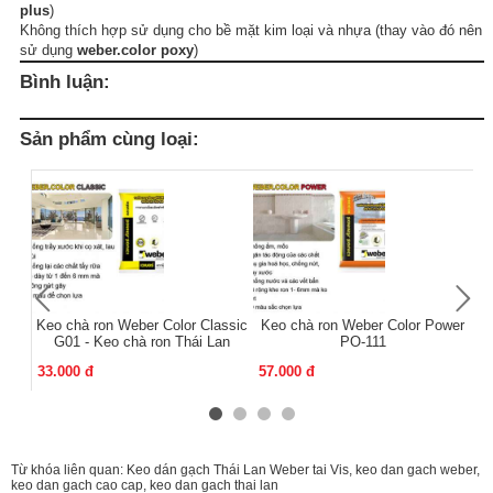
plus
)
Không thích hợp sử dụng cho bề mặt kim loại và nhựa (thay vào đó nên
sử dụng
weber.color poxy
)
Bình luận:
Sản phẩm cùng loại:
Keo chà ron Weber Color Classic
Keo chà ron Weber Color Power
K
G01 - Keo chà ron Thái Lan
PO-111
33.000 đ
57.000 đ
13
Từ khóa liên quan:
Keo dán gạch Thái Lan Weber tai Vis
,
keo dan gach weber
,
keo dan gach cao cap
,
keo dan gach thai lan