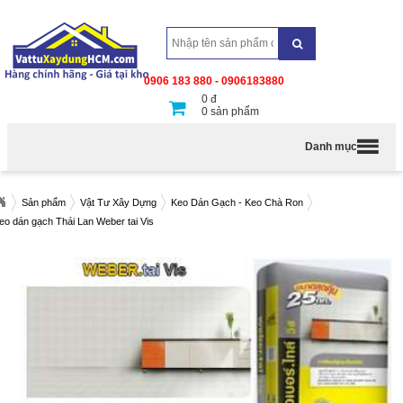
0906 183 880 - 0906183880
0
đ
0
sản phẩm
Danh mục
Sản phẩm
Vật Tư Xây Dựng
Keo Dán Gạch - Keo Chà Ron
eo dán gạch Thái Lan Weber tai Vis