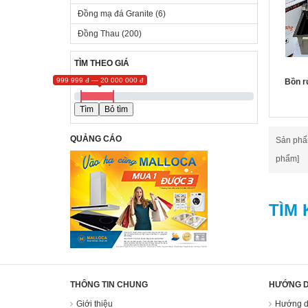
Đồng mạ đá Granite
(
6
)
WEBER
(14)
KT
WINLAND
(46)
Đồng Thau
(
200
)
ĐÌNH QUỐC
(87)
TÌM THEO GIÁ
999 999 đ — 20 000 000 đ
Bồn r
QUẢNG CÁO
Sản phẩm
phẩm]
TÌM 
THÔNG TIN CHUNG
HƯỚNG 
Giới thiệu
Hướng d