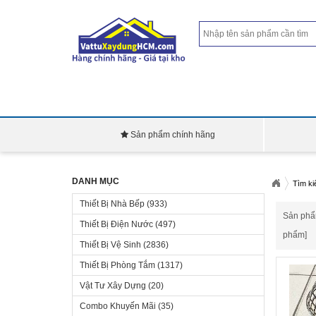
Sản phẩm chính hãng
DANH MỤC
Tìm k
Thiết Bị Nhà Bếp
(933)
Sản phẩm
Thiết Bị Điện Nước
(497)
phẩm]
Thiết Bị Vệ Sinh
(2836)
Thiết Bị Phòng Tắm
(1317)
Cầu thu
chặn rá
Vật Tư Xây Dựng
(20)
304 cao 
Combo Khuyến Mãi
(35)
inox dà