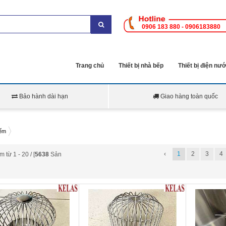
0906 183 880 - 0906183880
Trang chủ
Thiết bị nhà bếp
Thiết bị điện nư
Bảo hành dài hạn
Giao hàng toàn quốc
iếm
‹
1
2
3
4
 từ 1 - 20 / [
5638
Sản
 nước mái dạng lưới
Quả cầu lưới chặn rác inox 304
Phễu thoát 
c D220
sản xuất từ inox
D200
sản xuất từ inox 304 cao cấp
ngược TS1
cấp với thiết kế dạng sợi
với thiết kế dạng sợi inox dày
từ chất liệu
y 2.5mm được đan xen với
2.5mm được đan xen với kết cấu
không bị rỉ s