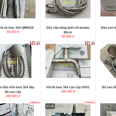
òi xịt inox 304 QM0028
Dây cấp nóng lạnh vòi lavabo
Đầu sen t
80.000 đ
80cm
80.000 đ
n tắm tròn inox 304 dây
Vòi hồ inox 304 cao cấp VH01
Bộ sen t
180.000 đ
bố cao cấp
280.000 đ
 chén 1 hộc nano đen
P