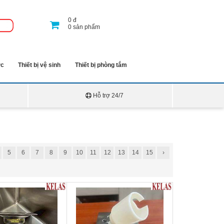
0
đ
0
sản phẩm
ớc
Thiết bị vệ sinh
Thiết bị phòng tắm
Hỗ trợ 24/7
5
6
7
8
9
10
11
12
13
14
15
›
sàn nước chống trào
Phễu thoát nước dùng cho máy
010D60
được sản xuất
giặt TS1010D6090
 inox 304 chính phẩm,
ét trong mọi môi