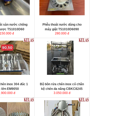
ụng. Sản phẩm được
át nước chống trào
KT
ăn côn trùng.
0 D60 mm.
át sàn nước chống
Phễu thoát nước dùng cho
gược TS1010D60
máy giặt TS1010D6090
150.000 đ
280.000 đ
hén inox 304 đúc 1
Bộ bồn rửa chén inox có chân
c lớn EM9050
kệ chén đa năng CBKC8245
1.900.000 đ
3.050.000 đ