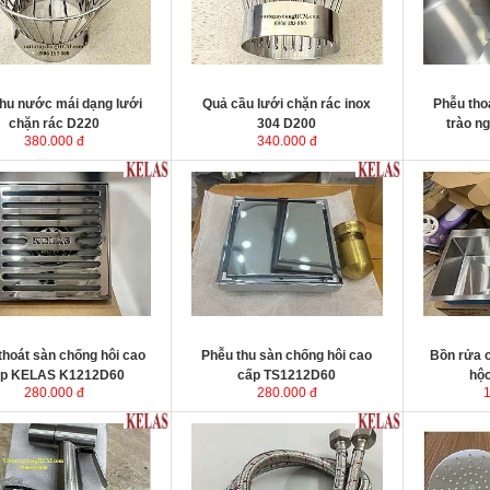
vững chắc, ngăn chặn tình
vững chắc, ngăn chặn tình trạng
trường sử d
ọng rác hay nước mưa bị ứ
đọng rác hay nước mưa bị ứ đọng
thiết kế tho
 thấm dột và làm tăng tải
gây thấm dột và làm tăng tải trọng
ngược và ng
y nguy hiểm cho mái nhà.
gây nguy hiểm cho mái nhà.
KT
: 100x10
thu nước mái dạng lưới
Quả cầu lưới chặn rác inox
Phễu tho
chặn rác D220
304 D200
trào n
380.000 đ
340.000 đ
oát sàn chống hôi cao cấp
K1212D60
thoát sàn chống hôi cao
Phễu thu sàn chống hôi cao
Bồn rửa c
p KELAS K1212D60
cấp TS1212D60
hộ
280.000 đ
280.000 đ