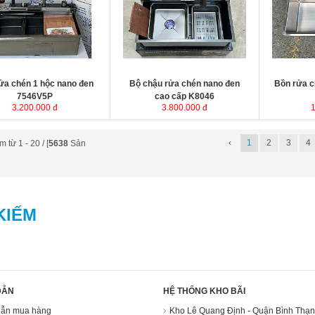
ửa chén 1 hộc nano đen
Bộ chậu rửa chén nano đen
Bồn rửa c
7546V5P
cao cấp K8046
3.200.000 đ
3.800.000 đ
‹
1
2
3
4
 từ 1 - 20 / [
5638
Sản
KIẾM
DẪN
HỆ THỐNG KHO BÃI
ẫn mua hàng
Kho Lê Quang Định - Quận Bình Thạ