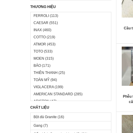
kết cấu 
THƯƠNG HIỆU
trạng đ
đọng gây
FERROLI
(113)
trọng gâ
CAESAR
(551)
Cầu 
INAX
(460)
COTTO
(219)
ATMOR
(453)
Phễu th
TOTO
(533)
KELAS 
MOEN
(315)
BẢO
(171)
THIÊN THANH
(25)
TOÀN MỸ
(94)
KT
VIGLACERA
(199)
AMERICAN STANDARD
(285)
Phễu 
ARISTON
(47)
cấ
CHẤT LIỆU
CARYSIL
(33)
CHANGKAEW
(3)
Bột đá Granite
(
16
)
DAPHA
(15)
Gang
(
7
)
EMPOLI
(86)