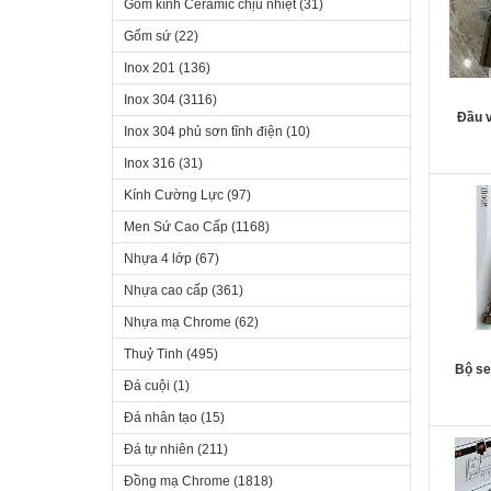
Gốm kính Ceramic chịu nhiệt
(
31
)
EROWIN
(63)
Gốm sứ
(
22
)
EXIMSTONE
(148)
HOÀ BÌNH
(40)
Inox 201
(
136
)
KANGAROO
(19)
Inox 304
(
3116
)
Đầu v
KANLY
(356)
Inox 304 phủ sơn tĩnh điện
(
10
)
KELAS
(52)
Inox 316
(
31
)
LONG NHIÊN
(20)
Kính Cường Lực
(
97
)
LUXTA
(165)
MALLOCA
(140)
Men Sứ Cao Cấp
(
1168
)
MEGASUN
(10)
Nhựa 4 lớp
(
67
)
MULIA
(3)
Nhựa cao cấp
(
361
)
NAVADO
(15)
Nhựa mạ Chrome
(
62
)
PAZOLA
(37)
Thuỷ Tinh
(
495
)
RAPIDO
(10)
Bộ se
ROLAND
(7)
Đá cuội
(
1
)
SMARTECH
(16)
Đá nhân tạo
(
15
)
SƠN HÀ
(66)
Bồn rửa
Đá tự nhiên
(
211
)
TÂN Á ĐẠI THÀNH
(202)
7546V5
Đồng mạ Chrome
(
1818
)
TRƯỜNG TUYỀN
(18)