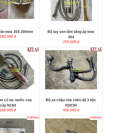
ròn inox 304 200mm
Bộ tay sen tắm tăng áp inox
280.000 đ
304
250.000 đ
ắm có lọc nước cao
Bộ xả chậu rửa chén đá 3 hộc
cấp N184
XD03H
180.000 đ
450.000 đ