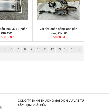
hén inox 304 1 ngăn
Vòi rửa chén nóng lạnh gắn
K8245C
tường CNL01
1.500.000 đ
650.000 đ
5
6
7
8
9
10
11
12
13
14
15
›
CÔNG TY TNHH THƯƠNG MẠI DỊCH VỤ VẬT TƯ
XÂY DỰNG SÀI GÒN
nh