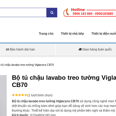
0906 183 880 - 0906183880
Trang chủ
Thiết bị nhà bếp
Thiết bị điện nư
Bảo hành dài hạn
Giao hàng toàn quốc
 tủ chậu lavabo treo tường Viglacera CB70
Bộ tủ chậu lavabo treo tường Vigl
CB70
(1 lượt bình chọn)
Bộ tủ chậu lavabo treo tường Viglacera CB70
sử dụng công nghệ men 
diệt khuẩn và chống bám dính
giúp bạn dễ dàng vệ sinh hơn các loại men
thường khác. Thiết kế hiện dại với tủ đựng mỹ phẩm tiện nghi và thẩm mỹ.
Kích thước
: 610x460x180 mm.