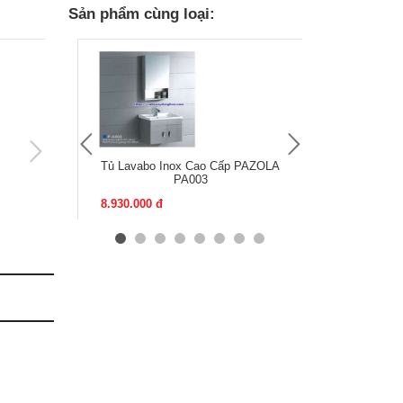
Sản phẩm cùng loại:
Tủ Lavabo Inox Cao Cấp PAZOLA
Tủ Lavabo 
PA003
8.930.000 đ
6.740.000 đ