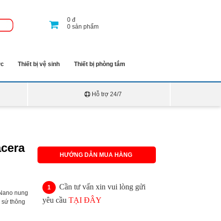
0
đ
0
sản phẩm
ớc
Thiết bị vệ sinh
Thiết bị phòng tắm
Hỗ trợ 24/7
acera
HƯỚNG DẪN MUA HÀNG
Cần tư vấn xin vui lòng gửi
Nano nung
yêu cầu
TẠI ĐÂY
 sứ thông