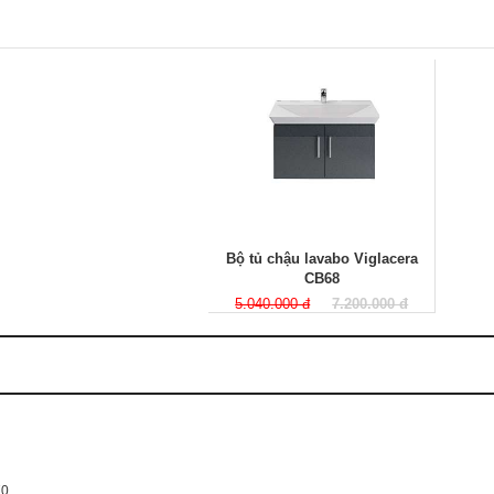
Bộ tủ chậu lavabo Viglacera
CB68
5.040.000 đ
7.200.000 đ
70