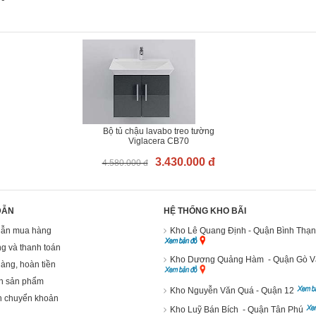
Bộ tủ chậu lavabo treo tường
Viglacera CB70
3.430.000 đ
4.580.000 đ
DẪN
HỆ THỐNG KHO BÃI
ẫn mua hàng
Kho Lê Quang Định - Quận Bình Thạ
g và thanh toán
Kho Dương Quảng Hàm - Quận Gò 
hàng, hoàn tiền
h sản phẩm
Kho Nguyễn Văn Quá - Quận 12
n chuyển khoản
Kho Luỹ Bán Bích - Quận Tân Phú