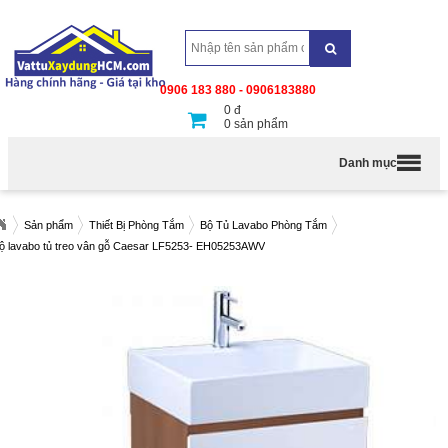
0906 183 880 - 0906183880
0
đ
0
sản phẩm
Danh mục
Sản phẩm
Thiết Bị Phòng Tắm
Bộ Tủ Lavabo Phòng Tắm
ộ lavabo tủ treo vân gỗ Caesar LF5253- EH05253AWV