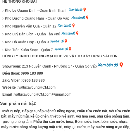
HỆ THỐNG KHO BÃI
Kho Lê Quang Định - Quận Bình Thạnh
Kho Dương Quảng Hàm - Quận Gò Vấp
Kho Nguyễn Văn Quá - Quận 12
Kho Luỹ Bán Bích - Quận Tân Phú
Kho Đỗ Xuân Hợp - Quận 9
Kho Trần Xuân Soạn - Quận 7
CÔNG TY TNHH THƯƠNG MẠI DỊCH VỤ VẬT TƯ XÂY DỰNG SÀI GÒN
Showroom
: 213 Nguyễn Oanh - Phường 17 - Quận Gò Vấp
Điện thoại
:
0906 183 880
Zalo/ Viber
:
0906 183 880
Website
:
vattuxaydungHCM.com
Email
: vattuxaydungHCM.com@gmail.com
Sản phẩm nổi bật:
Thiết bị bếp
,
Bếp gas
,
bếp điện từ hồng ngoại
,
chậu rửa chén bát
,
vòi rửa chén
bát
,
máy hút mùi
,
kệ úp chén
,
thiết bị vệ sinh
,
vòi hoa sen
,
phụ kiện phòng tắm
,
gương phòng tắm,
Phễu thu sàn nước inox
,
Bồn nước inox
,
bồn nước nhựa
,
máy nước nóng năng lượng mặt trời
, máy lọc nước,
máy nước nóng trực tiếp
,