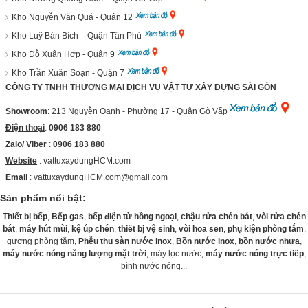
Kho Nguyễn Văn Quá - Quận 12
Kho Luỹ Bán Bích - Quận Tân Phú
Kho Đỗ Xuân Hợp - Quận 9
Kho Trần Xuân Soạn - Quận 7
CÔNG TY TNHH THƯƠNG MẠI DỊCH VỤ VẬT TƯ XÂY DỰNG SÀI GÒN
Showroom
: 213 Nguyễn Oanh - Phường 17 - Quận Gò Vấp
Điện thoại
:
0906 183 880
Zalo/ Viber
:
0906 183 880
Website
:
vattuxaydungHCM.com
Email
: vattuxaydungHCM.com@gmail.com
Sản phẩm nổi bật:
Thiết bị bếp
,
Bếp gas
,
bếp điện từ hồng ngoại
,
chậu rửa chén bát
,
vòi rửa chén
bát
,
máy hút mùi
,
kệ úp chén
,
thiết bị vệ sinh
,
vòi hoa sen
,
phụ kiện phòng tắm
,
gương phòng tắm,
Phễu thu sàn nước inox
,
Bồn nước inox
,
bồn nước nhựa
,
máy nước nóng năng lượng mặt trời
, máy lọc nước,
máy nước nóng trực tiếp
,
bình nước nóng...