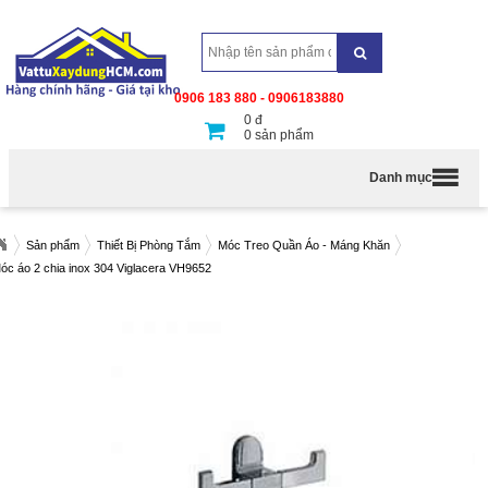
0906 183 880 - 0906183880
0
đ
0
sản phẩm
Danh mục
Sản phẩm
Thiết Bị Phòng Tắm
Móc Treo Quần Áo - Máng Khăn
óc áo 2 chia inox 304 Viglacera VH9652