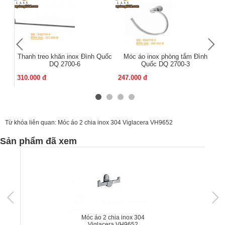
Thanh treo khăn inox Đình Quốc
Móc áo inox phòng tắm Đình
Mó
DQ 2700-6
Quốc DQ 2700-3
310.000 đ
247.000 đ
13
Từ khóa liên quan:
Móc áo 2 chia inox 304 Viglacera VH9652
Sản phẩm đã xem
Móc áo 2 chia inox 304
Viglacera VH9652