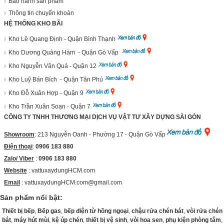
Bảo hành sản phẩm
Thông tin chuyển khoản
HỆ THỐNG KHO BÃI
Kho Lê Quang Định - Quận Bình Thạnh
Kho Dương Quảng Hàm - Quận Gò Vấp
Kho Nguyễn Văn Quá - Quận 12
Kho Luỹ Bán Bích - Quận Tân Phú
Kho Đỗ Xuân Hợp - Quận 9
Kho Trần Xuân Soạn - Quận 7
CÔNG TY TNHH THƯƠNG MẠI DỊCH VỤ VẬT TƯ XÂY DỰNG SÀI GÒN
Showroom
: 213 Nguyễn Oanh - Phường 17 - Quận Gò Vấp
Điện thoại
:
0906 183 880
Zalo/ Viber
:
0906 183 880
Website
:
vattuxaydungHCM.com
Email
: vattuxaydungHCM.com@gmail.com
Sản phẩm nổi bật:
Thiết bị bếp
,
Bếp gas
,
bếp điện từ hồng ngoại
,
chậu rửa chén bát
,
vòi rửa chén
bát
,
máy hút mùi
,
kệ úp chén
,
thiết bị vệ sinh
,
vòi hoa sen
,
phụ kiện phòng tắm
,