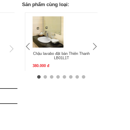
Sản phẩm cùng loại:
Chậu lavabo đặt bàn Thiên Thanh
Chậu lavabo
LB01L1T
Than
380.000 đ
550.000 đ