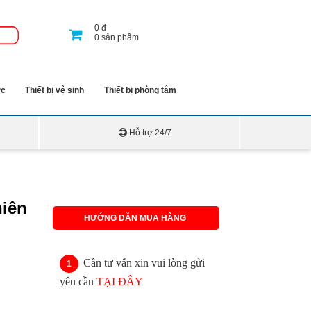
0
đ
0
sản phẩm
ớc
Thiết bị vệ sinh
Thiết bị phòng tắm
Hỗ trợ 24/7
hiên
HƯỚNG DẪN MUA HÀNG
Cần tư vấn xin vui lòng gửi
yêu cầu
TẠI ĐÂY