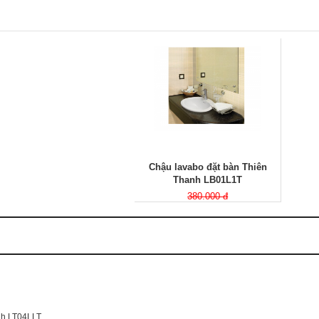
Chậu lavabo đặt bàn Thiên
Thanh LB01L1T
380.000 đ
nh LT04LLT