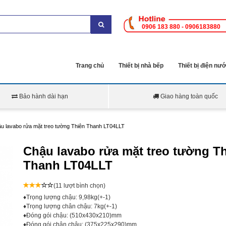
0906 183 880 - 0906183880
Trang chủ
Thiết bị nhà bếp
Thiết bị điện nư
Bảo hành dài hạn
Giao hàng toàn quốc
u lavabo rửa mặt treo tường Thiên Thanh LT04LLT
Chậu lavabo rửa mặt treo tường T
Thanh LT04LLT
(11 lượt bình chọn)
♦Trọng lượng chậu: 9,98kg(+-1)
♦Trọng lượng chân chậu: 7kg(+-1)
♦Đóng gói chậu: (510x430x210)mm
♦Đóng gói chân chậu: (375x225x290)mm