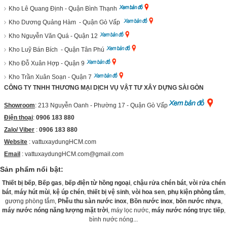
Kho Lê Quang Định - Quận Bình Thạnh
Kho Dương Quảng Hàm - Quận Gò Vấp
Kho Nguyễn Văn Quá - Quận 12
Kho Luỹ Bán Bích - Quận Tân Phú
Kho Đỗ Xuân Hợp - Quận 9
Kho Trần Xuân Soạn - Quận 7
CÔNG TY TNHH THƯƠNG MẠI DỊCH VỤ VẬT TƯ XÂY DỰNG SÀI GÒN
Showroom
: 213 Nguyễn Oanh - Phường 17 - Quận Gò Vấp
Điện thoại
:
0906 183 880
Zalo/ Viber
:
0906 183 880
Website
:
vattuxaydungHCM.com
Email
: vattuxaydungHCM.com@gmail.com
Sản phẩm nổi bật:
Thiết bị bếp
,
Bếp gas
,
bếp điện từ hồng ngoại
,
chậu rửa chén bát
,
vòi rửa chén
bát
,
máy hút mùi
,
kệ úp chén
,
thiết bị vệ sinh
,
vòi hoa sen
,
phụ kiện phòng tắm
,
gương phòng tắm,
Phễu thu sàn nước inox
,
Bồn nước inox
,
bồn nước nhựa
,
máy nước nóng năng lượng mặt trời
, máy lọc nước,
máy nước nóng trực tiếp
,
bình nước nóng...