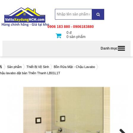
0906 183 880 - 0906183880
0
đ
0
sản phẩm
Danh mục
Sản phẩm
Thiết Bị Vệ Sinh
Bồn Rửa Mặt - Chậu Lavabo
hậu lavabo đặt bàn Thiên Thanh LB01L1T