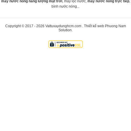
máy nước nóng năng lượng mặt trời
, máy lọc nước,
máy nước nóng trực tiếp
,
bình nước nóng...
Copyright © 2017 - 2026
Vattuxaydunghcm.com
.
Thiết kế web
Phuong Nam
Solution
.