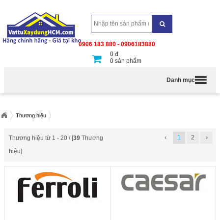
0906 183 880 - 0906183880
0
đ
0
sản phẩm
Danh mục
Thương hiệu
‹
1
2
›
Thương hiệu từ 1 - 20 / [
39
Thương
hiệu]