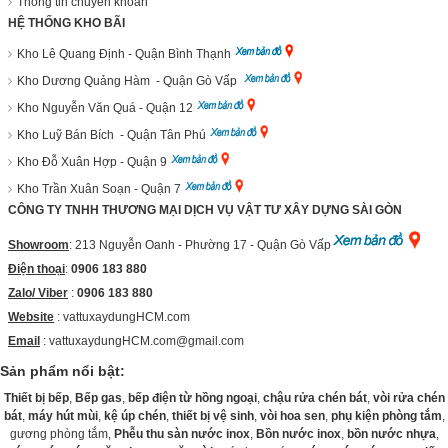
Thông tin chuyển khoản
HỆ THỐNG KHO BÃI
Kho Lê Quang Định - Quận Bình Thạnh
Kho Dương Quảng Hàm - Quận Gò Vấp
Kho Nguyễn Văn Quá - Quận 12
Kho Luỹ Bán Bích - Quận Tân Phú
Kho Đỗ Xuân Hợp - Quận 9
Kho Trần Xuân Soạn - Quận 7
CÔNG TY TNHH THƯƠNG MẠI DỊCH VỤ VẬT TƯ XÂY DỰNG SÀI GÒN
Showroom
: 213 Nguyễn Oanh - Phường 17 - Quận Gò Vấp
Điện thoại
:
0906 183 880
Zalo/ Viber
:
0906 183 880
Website
:
vattuxaydungHCM.com
Email
: vattuxaydungHCM.com@gmail.com
Sản phẩm nổi bật:
Thiết bị bếp
,
Bếp gas
,
bếp điện từ hồng ngoại
,
chậu rửa chén bát
,
vòi rửa chén
bát
,
máy hút mùi
,
kệ úp chén
,
thiết bị vệ sinh
,
vòi hoa sen
,
phụ kiện phòng tắm
,
gương phòng tắm,
Phễu thu sàn nước inox
,
Bồn nước inox
,
bồn nước nhựa
,