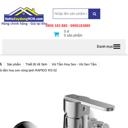
0906 183 880 - 0906183880
0
đ
0
sản phẩm
Danh mục
Sản phẩm
Thiết Bị Vệ Sinh
Vòi Tắm Hoa Sen - Vòi Sen Tắm
òi tắm hoa sen nóng lạnh RAPIDO RS-02