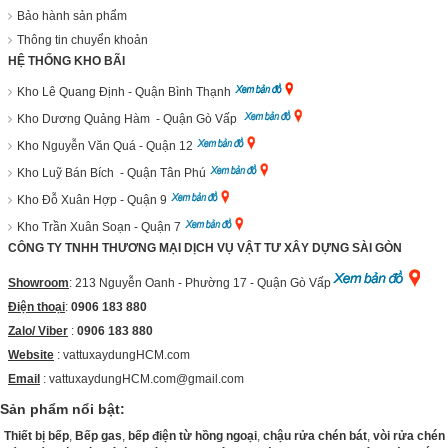
Bảo hành sản phẩm
Thông tin chuyển khoản
HỆ THỐNG KHO BÃI
Kho Lê Quang Định - Quận Bình Thạnh
Kho Dương Quảng Hàm - Quận Gò Vấp
Kho Nguyễn Văn Quá - Quận 12
Kho Luỹ Bán Bích - Quận Tân Phú
Kho Đỗ Xuân Hợp - Quận 9
Kho Trần Xuân Soạn - Quận 7
CÔNG TY TNHH THƯƠNG MẠI DỊCH VỤ VẬT TƯ XÂY DỰNG SÀI GÒN
Showroom
: 213 Nguyễn Oanh - Phường 17 - Quận Gò Vấp
Điện thoại
:
0906 183 880
Zalo/ Viber
:
0906 183 880
Website
:
vattuxaydungHCM.com
Email
: vattuxaydungHCM.com@gmail.com
Sản phẩm nổi bật:
Thiết bị bếp
,
Bếp gas
,
bếp điện từ hồng ngoại
,
chậu rửa chén bát
,
vòi rửa chén