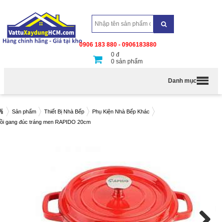
0906 183 880 - 0906183880
0
đ
0
sản phẩm
Danh mục
Sản phẩm
Thiết Bị Nhà Bếp
Phụ Kiện Nhà Bếp Khác
ồi gang đúc tráng men RAPIDO 20cm