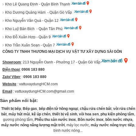
Kho Lê Quang Định - Quận Bình Thạnh
Kho Dương Quảng Hàm - Quận Gò Vấp
Kho Nguyễn Văn Quá - Quận 12
Kho Luỹ Bán Bích - Quận Tân Phú
Kho Đỗ Xuân Hợp - Quận 9
Kho Trần Xuân Soạn - Quận 7
CÔNG TY TNHH THƯƠNG MẠI DỊCH VỤ VẬT TƯ XÂY DỰNG SÀI GÒN
Showroom
: 213 Nguyễn Oanh - Phường 17 - Quận Gò Vấp
Điện thoại
:
0906 183 880
Zalo/ Viber
:
0906 183 880
Website
:
vattuxaydungHCM.com
Email
: vattuxaydungHCM.com@gmail.com
Sản phẩm nổi bật:
Thiết bị bếp
,
Bếp gas
,
bếp điện từ hồng ngoại
,
chậu rửa chén bát
,
vòi rửa chén
bát
,
máy hút mùi
,
kệ úp chén
,
thiết bị vệ sinh
,
vòi hoa sen
,
phụ kiện phòng tắm
,
gương phòng tắm,
Phễu thu sàn nước inox
,
Bồn nước inox
,
bồn nước nhựa
,
máy nước nóng năng lượng mặt trời
, máy lọc nước,
máy nước nóng trực tiếp
,
bình nước nóng...