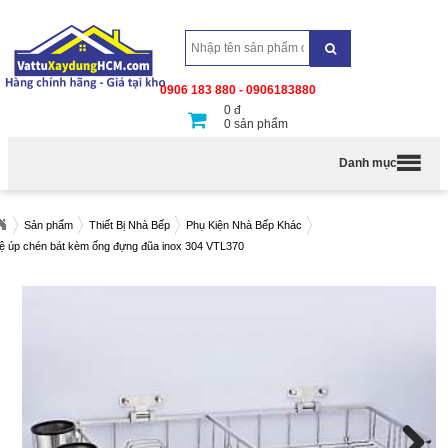
0906 183 880 - 0906183880
0
đ
0
sản phẩm
Danh mục
Sản phẩm
Thiết Bị Nhà Bếp
Phụ Kiện Nhà Bếp Khác
ệ úp chén bát kèm ống đựng đũa inox 304 VTL370