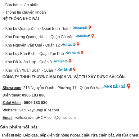
Bảo hành sản phẩm
Thông tin chuyển khoản
HỆ THỐNG KHO BÃI
Kho Lê Quang Định - Quận Bình Thạnh
Kho Dương Quảng Hàm - Quận Gò Vấp
Kho Nguyễn Văn Quá - Quận 12
Kho Luỹ Bán Bích - Quận Tân Phú
Kho Đỗ Xuân Hợp - Quận 9
Kho Trần Xuân Soạn - Quận 7
CÔNG TY TNHH THƯƠNG MẠI DỊCH VỤ VẬT TƯ XÂY DỰNG SÀI GÒN
Showroom
: 213 Nguyễn Oanh - Phường 17 - Quận Gò Vấp
Điện thoại
:
0906 183 880
Zalo/ Viber
:
0906 183 880
Website
:
vattuxaydungHCM.com
Email
: vattuxaydungHCM.com@gmail.com
Sản phẩm nổi bật:
Thiết bị bếp
,
Bếp gas
,
bếp điện từ hồng ngoại
,
chậu rửa chén bát
,
vòi rửa chén