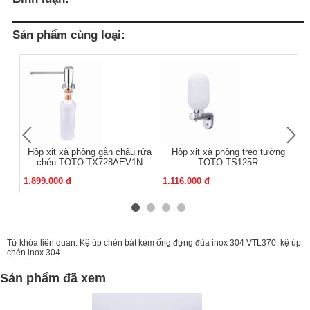
Sản phẩm cùng loại:
Hộp xịt xà phòng gắn chậu rửa
Hộp xịt xà phòng treo tường
chén TOTO TX728AEV1N
TOTO TS125R
1.899.000 đ
1.116.000 đ
1.
Từ khóa liên quan:
Kệ úp chén bát kèm ống đựng đũa inox 304 VTL370
,
kệ úp
chén inox 304
Sản phẩm đã xem