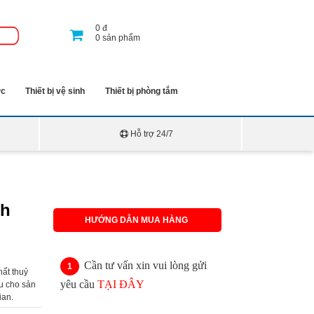
0
đ
0
sản phẩm
ớc
Thiết bị vệ sinh
Thiết bị phòng tắm
Hỗ trợ 24/7
nh
HƯỚNG DẪN MUA HÀNG
Cần tư vấn xin vui lòng gửi
hất thuỷ
yêu cầu
TẠI ĐÂY
ầu cho sản
ian.