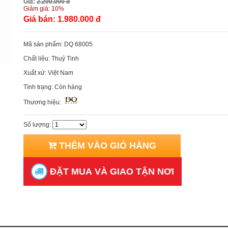
Giá:
2.200.000 đ
Giảm giá:
10%
Giá bán:
1.980.000 đ
Mã sản phẩm:
DQ 68005
Chất liệu:
Thuỷ Tinh
Xuất xứ:
Việt Nam
Tình trạng:
Còn hàng
Thương hiệu:
Số lượng:
THÊM VÀO GIỎ HÀNG
ĐẶT MUA VÀ GIAO TẬN NƠI