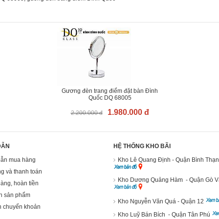
Gương đèn trang điểm đặt bàn Đình
Quốc DQ 68005
1.980.000 đ
2.200.000 đ
DẪN
HỆ THỐNG KHO BÃI
ẫn mua hàng
Kho Lê Quang Định - Quận Bình Thạ
g và thanh toán
Kho Dương Quảng Hàm - Quận Gò 
hàng, hoàn tiền
h sản phẩm
Kho Nguyễn Văn Quá - Quận 12
n chuyển khoản
Kho Luỹ Bán Bích - Quận Tân Phú