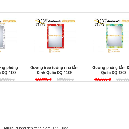
ờng phòng
Gương treo tường nhà tắm
Gương phòng tắm Đ
c DQ 4188
Đình Quốc DQ 4189
Quốc DQ 4303
10.000 đ
490.000 đ
580.000 đ
490.000 đ
580.00
DQ 68005
,
guong den trang diem Dinh Quoc