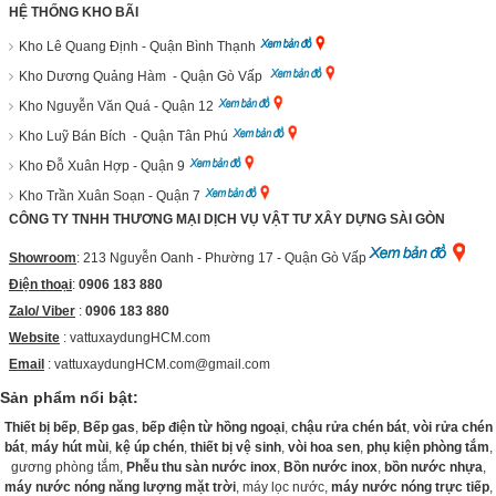
HỆ THỐNG KHO BÃI
Kho Lê Quang Định - Quận Bình Thạnh
Kho Dương Quảng Hàm - Quận Gò Vấp
Kho Nguyễn Văn Quá - Quận 12
Kho Luỹ Bán Bích - Quận Tân Phú
Kho Đỗ Xuân Hợp - Quận 9
Kho Trần Xuân Soạn - Quận 7
CÔNG TY TNHH THƯƠNG MẠI DỊCH VỤ VẬT TƯ XÂY DỰNG SÀI GÒN
Showroom
: 213 Nguyễn Oanh - Phường 17 - Quận Gò Vấp
Điện thoại
:
0906 183 880
Zalo/ Viber
:
0906 183 880
Website
:
vattuxaydungHCM.com
Email
: vattuxaydungHCM.com@gmail.com
Sản phẩm nổi bật:
Thiết bị bếp
,
Bếp gas
,
bếp điện từ hồng ngoại
,
chậu rửa chén bát
,
vòi rửa chén
bát
,
máy hút mùi
,
kệ úp chén
,
thiết bị vệ sinh
,
vòi hoa sen
,
phụ kiện phòng tắm
,
gương phòng tắm,
Phễu thu sàn nước inox
,
Bồn nước inox
,
bồn nước nhựa
,
máy nước nóng năng lượng mặt trời
, máy lọc nước,
máy nước nóng trực tiếp
,