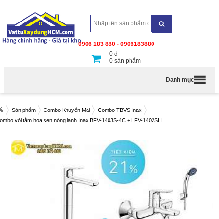
0906 183 880 - 0906183880
0
đ
0
sản phẩm
Danh mục
Sản phẩm
Combo Khuyến Mãi
Combo TBVS Inax
ombo vòi tắm hoa sen nóng lạnh Inax BFV-1403S-4C + LFV-1402SH