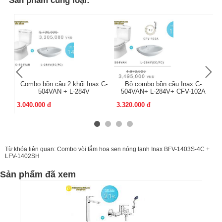
Combo bồn cầu 2 khối Inax C-
Bộ combo bồn cầu Inax C-
504VAN + L-284V
504VAN+ L-284V+ CFV-102A
3.040.000 đ
3.320.000 đ
3.
Từ khóa liên quan:
Combo vòi tắm hoa sen nóng lạnh Inax BFV-1403S-4C +
LFV-1402SH
Sản phẩm đã xem