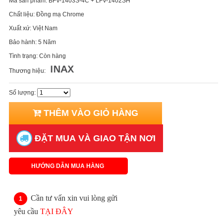
Mã sản phẩm:
BFV-1403S-4C + LFV-1402SH
Chất liệu:
Đồng mạ Chrome
Xuất xứ:
Việt Nam
Bảo hành:
5 Năm
Tình trạng:
Còn hàng
Thương hiệu:
Số lượng:
THÊM VÀO GIỎ HÀNG
ĐẶT MUA VÀ GIAO TẬN NƠI
HƯỚNG DẪN MUA HÀNG
Cần tư vấn xin vui lòng gửi
yêu cầu
TẠI ĐÂY