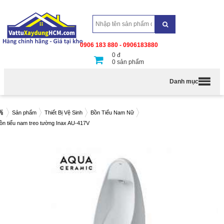
0906 183 880 - 0906183880
0
đ
0
sản phẩm
Danh mục
Sản phẩm
Thiết Bị Vệ Sinh
Bồn Tiểu Nam Nữ
ồn tiểu nam treo tường Inax AU-417V