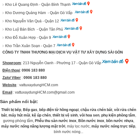
Kho Lê Quang Định - Quận Bình Thạnh
Kho Dương Quảng Hàm - Quận Gò Vấp
Kho Nguyễn Văn Quá - Quận 12
Kho Luỹ Bán Bích - Quận Tân Phú
Kho Đỗ Xuân Hợp - Quận 9
Kho Trần Xuân Soạn - Quận 7
CÔNG TY TNHH THƯƠNG MẠI DỊCH VỤ VẬT TƯ XÂY DỰNG SÀI GÒN
Showroom
: 213 Nguyễn Oanh - Phường 17 - Quận Gò Vấp
Điện thoại
:
0906 183 880
Zalo/ Viber
:
0906 183 880
Website
:
vattuxaydungHCM.com
Email
: vattuxaydungHCM.com@gmail.com
Sản phẩm nổi bật:
Thiết bị bếp
,
Bếp gas
,
bếp điện từ hồng ngoại
,
chậu rửa chén bát
,
vòi rửa chén
bát
,
máy hút mùi
,
kệ úp chén
,
thiết bị vệ sinh
,
vòi hoa sen
,
phụ kiện phòng tắm
,
gương phòng tắm,
Phễu thu sàn nước inox
,
Bồn nước inox
,
bồn nước nhựa
,
máy nước nóng năng lượng mặt trời
, máy lọc nước,
máy nước nóng trực tiếp
,
bình nước nóng...