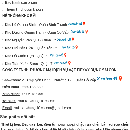
Bảo hành sản phẩm
Thông tin chuyển khoản
HỆ THỐNG KHO BÃI
Kho Lê Quang Định - Quận Bình Thạnh
Kho Dương Quảng Hàm - Quận Gò Vấp
Kho Nguyễn Văn Quá - Quận 12
Kho Luỹ Bán Bích - Quận Tân Phú
Kho Đỗ Xuân Hợp - Quận 9
Kho Trần Xuân Soạn - Quận 7
CÔNG TY TNHH THƯƠNG MẠI DỊCH VỤ VẬT TƯ XÂY DỰNG SÀI GÒN
Showroom
: 213 Nguyễn Oanh - Phường 17 - Quận Gò Vấp
Điện thoại
:
0906 183 880
Zalo/ Viber
:
0906 183 880
Website
:
vattuxaydungHCM.com
Email
: vattuxaydungHCM.com@gmail.com
Sản phẩm nổi bật:
Thiết bị bếp
,
Bếp gas
,
bếp điện từ hồng ngoại
,
chậu rửa chén bát
,
vòi rửa chén
bát
,
máy hút mùi
,
kệ úp chén
,
thiết bị vệ sinh
,
vòi hoa sen
,
phụ kiện phòng tắm
,