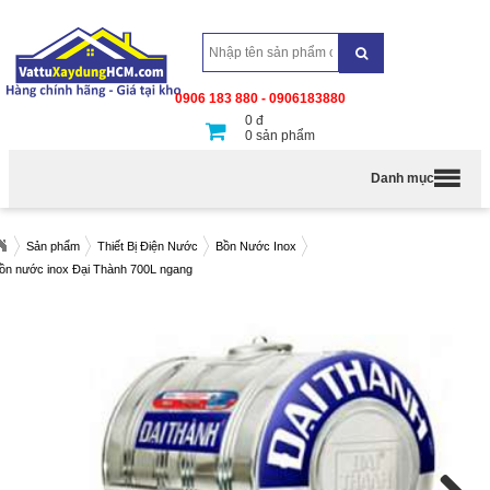
0906 183 880 - 0906183880
0
đ
0
sản phẩm
Danh mục
Sản phẩm
Thiết Bị Điện Nước
Bồn Nước Inox
ồn nước inox Đại Thành 700L ngang