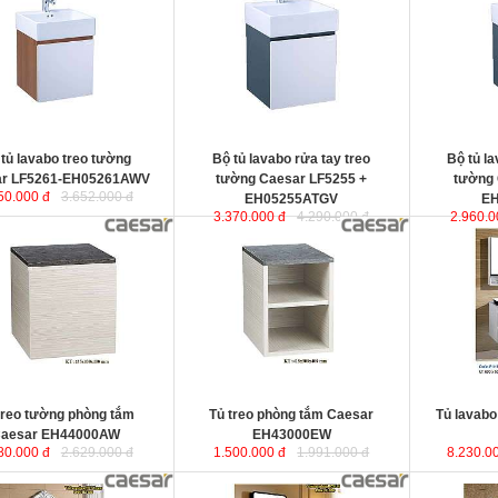
(LF5255)
-EH05261AWV
435x435x400 mm
(EH05255ATGV)
bo
eo
tủ lavabo treo tường
Bộ tủ lavabo rửa tay treo
Bộ tủ l
ar LF5261-EH05261AWV
tường Caesar LF5255 +
tường 
50.000 đ
3.652.000 đ
EH05255ATGV
E
3.370.000 đ
4.290.000 đ
2.960.0
Tủ lavabo c
F1116
được 
dày 1,8cm c
va đập. Sản
năm, không 
mọt, không b
sử dụng góp
trường.
Kích thước:
treo tường phòng tắm
Tủ treo phòng tắm Caesar
Tủ lavabo
aesar EH44000AW
EH43000EW
80.000 đ
2.629.000 đ
1.500.000 đ
1.991.000 đ
8.230.0
avabo có chân kiểu cổ điển
Bộ tủ lavabo nhựa chống thấm
Tủ lavabo 