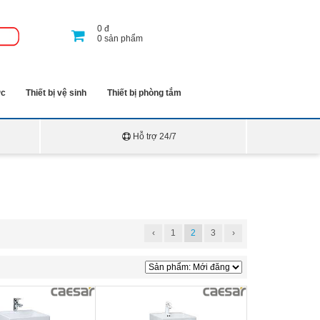
0
đ
0
sản phẩm
ớc
Thiết bị vệ sinh
Thiết bị phòng tắm
Hỗ trợ 24/7
‹
1
2
3
›
ết hợp tủ treo tường
Bộ tủ chậu lavabo treo tường
257-
Caesar LF5261-