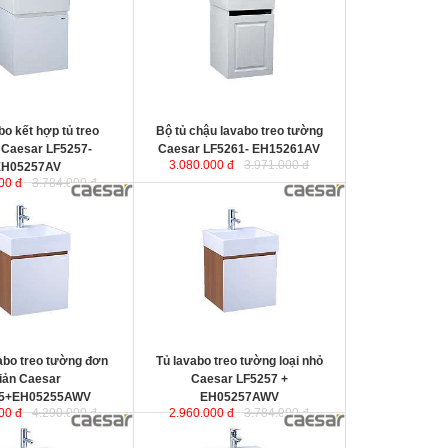
được thiết kế đầy cảm
EH15261AV
được thiết kế đầy cảm
g tạo theo phong cách
hứng và sáng tạo theo phong cách
 đại. Thể hiện chất
tối giản hiện đại. Thể hiện chất
mỹ của không gian
lượng thẩm mỹ của không gian
phòng tắm.
 400x400x115 mm.
KT lavabo
:
450x420x110 mm.
385x390x400 mm.
KT tủ treo
: 435x410x400 mm.
bo kết hợp tủ treo
Bộ tủ chậu lavabo treo tường
 Caesar LF5257-
Caesar LF5261- EH15261AV
3.080.000 đ
3.971.000 đ
EH05257AV
00 đ
3.784.000 đ
o treo tường đơn giản
Tủ lavabo treo tường loại nhỏ
Caesar
05255AWV
được thiết
LF5257+EH05257AWV
được thiết
hứng và sáng tạo theo
kế đầy cảm hứng và sáng tạo theo
ối giản hiện đại. Thể
phong cách tối giản hiện đại. Thể
ượng thẩm mỹ của
hiện chất lượng thẩm mỹ của
phòng tắm.
không gian phòng tắm.
50x450x115 mm.
KT Chậu
: 400x400x115 mm.
435x435x400 mm.
KT tủ treo
: 385x390x400 mm.
abo treo tường đơn
Tủ lavabo treo tường loại nhỏ
iản Caesar
Caesar LF5257 +
55+EH05255AWV
EH05257AWV
00 đ
4.290.000 đ
2.960.000 đ
3.784.000 đ