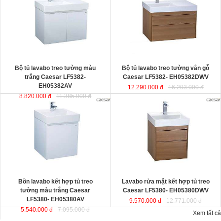
thiết kế đầy cảm hứng và sáng tạo
EH05382DWV
đ
ược thiết kế đầy
theo phong cách tối giản hiện đại.
cảm hứng và sáng tạo theo phong
Thể hiện chất lượng thẩm mỹ của
cách tối giản hiện đại. Thể hiện chất
không gian phòng tắm.
lượng thẩm mỹ của không gian
KT lavabo
: 500x800x100 mm.
phòng tắm.
KT tủ treo
: 480x785x450 mm.
KT lavabo
: 500x800x100 mm.
KT tủ treo
: 480x790x500 mm.
Bộ tủ lavabo treo tường màu
Bộ tủ lavabo treo tường vân gỗ
trắng Caesar LF5382-
Caesar LF5382- EH05382DWV
EH05382AV
12.290.000 đ
16.203.000 đ
8.820.000 đ
11.385.000 đ
Bồn lavabo kết hợp tủ treo tường
Lavabo rửa mặt kết hợp tủ treo
màu trắng Caesar LF5380-
Caesar LF5380- EH05380DWV
EH05380AV
ược thiết kế đầy cảm
ược thiết kế đầy cảm hứng và sáng
hứng và sáng tạo theo phong cách
tạo theo phong cách tối giản hiện
tối giản hiện đại. Thể hiện chất
đại. Thể hiện chất lượng thẩm mỹ
lượng thẩm mỹ của không gian
của không gian phòng tắm.
phòng tắm.
KT lavabo
: 500x500x100 mm.
KT lavabo
: 500x500x100 mm.
KT tủ treo
: 480x490x500 mm.
KT tủ treo
: 480x490x450 mm.
Bồn lavabo kết hợp tủ treo
Lavabo rửa mặt kết hợp tủ treo
tường màu trắng Caesar
Caesar LF5380- EH05380DWV
LF5380- EH05380AV
9.570.000 đ
12.771.000 đ
5.540.000 đ
7.095.000 đ
Xem tất cả