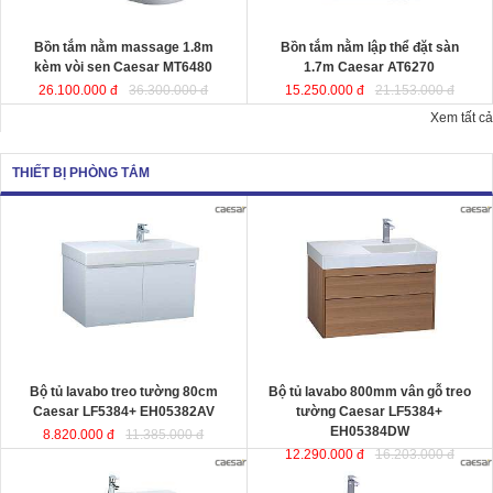
Kích thướ
c: 180x95x65 cm.
Dung tích
: 220 lít
Dung tích
: 180 lít
Bồn tắm nằm massage 1.8m
Bồn tắm nằm lập thể đặt sàn
kèm vòi sen Caesar MT6480
1.7m Caesar AT6270
26.100.000 đ
36.300.000 đ
15.250.000 đ
21.153.000 đ
Xem tất cả
THIẾT BỊ PHÒNG TẮM
Bộ tủ lavabo treo tường 80cm
Bộ tủ lavabo 800mm vân gỗ treo
Caesar LF5384+ EH05382AV
đ
ược
tường Caesar LF5384+
thiết kế đầy cảm hứng và sáng tạo
EH05384DW
đ
ược thiết kế đầy cảm
theo phong cách tối giản hiện đại.
hứng và sáng tạo theo phong cách
Thể hiện chất lượng thẩm mỹ của
tối giản hiện đại. Thể hiện chất
không gian phòng tắm.
lượng thẩm mỹ của không gian
KT lavabo
: 500x800x100 mm.
phòng tắm.
KT tủ treo
: 480x785x450 mm.
KT lavabo
: 500x800x100 mm.
KT tủ treo
: 480x790x500 mm.
Bộ tủ lavabo treo tường 80cm
Bộ tủ lavabo 800mm vân gỗ treo
Caesar LF5384+ EH05382AV
tường Caesar LF5384+
EH05384DW
8.820.000 đ
11.385.000 đ
12.290.000 đ
16.203.000 đ
Bộ tủ lavabo treo tường màu trắng
Bộ tủ lavabo treo tường vân gỗ
Caesar LF5382- EH05382AV
đ
ược
Caesar LF5382-