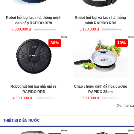
KT
KT
Robot hút bụi lau nhà thông minh
Robot hút bụi và lau nhà thông
cao cấp RAPIDO RR8
minh RAPIDO RR6
7.800.000 đ
12.000.000 đ
6.170.000 đ
9.500.000 đ
Robot hút bụi lau nhà giá rẻ
Chảo chống dính đá hoa cương
30%
10%
RAPIDO RR5
RAPIDO 28cm
chất liệu nhôm đúc
nguyên khối giữ nhiệt tốt, thiết kế
hiện đại tiết kiệt năng lượng giúp
món ăn chín đều và nhanh hơn.
Robot hút bụi lau nhà giá rẻ
Chảo chống dính đá hoa cương
KT
RAPIDO RR5
RAPIDO 28cm
4.900.000 đ
7.000.000 đ
500.000 đ
560.000 đ
Xem tất cả
THIẾT BỊ ĐIỆN NƯỚC
Quạt hơi nước công suất lớn
Quạt làm mát công suất lớn