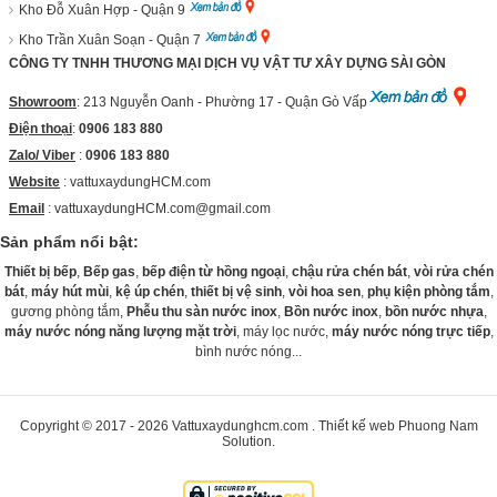
Kho Đỗ Xuân Hợp - Quận 9
Kho Trần Xuân Soạn - Quận 7
CÔNG TY TNHH THƯƠNG MẠI DỊCH VỤ VẬT TƯ XÂY DỰNG SÀI GÒN
Showroom
: 213 Nguyễn Oanh - Phường 17 - Quận Gò Vấp
Điện thoại
:
0906 183 880
Zalo/ Viber
:
0906 183 880
Website
:
vattuxaydungHCM.com
Email
: vattuxaydungHCM.com@gmail.com
Sản phẩm nổi bật:
Thiết bị bếp
,
Bếp gas
,
bếp điện từ hồng ngoại
,
chậu rửa chén bát
,
vòi rửa chén
bát
,
máy hút mùi
,
kệ úp chén
,
thiết bị vệ sinh
,
vòi hoa sen
,
phụ kiện phòng tắm
,
gương phòng tắm,
Phễu thu sàn nước inox
,
Bồn nước inox
,
bồn nước nhựa
,
máy nước nóng năng lượng mặt trời
, máy lọc nước,
máy nước nóng trực tiếp
,
bình nước nóng...
Copyright © 2017 - 2026
Vattuxaydunghcm.com
.
Thiết kế web
Phuong Nam
Solution
.