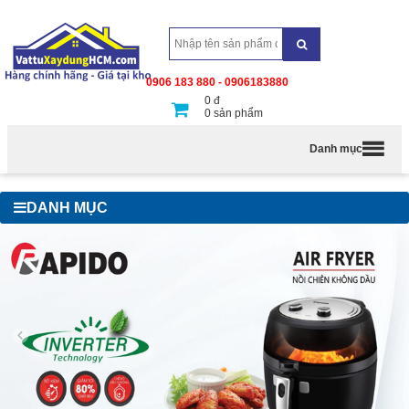
0906 183 880 - 0906183880
0
đ
0
sản phẩm
Danh mục
DANH MỤC