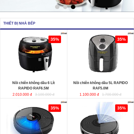
THIẾT BỊ NHÀ BẾP
Nồi chiên không dầu 6 Lít RAPIDO
Nồi chiên không dầu 5L RAPIDO
35%
35%
RAF6.5M
sử dụng chất liệu nhựa
RAF5.0M
ABS an toàn và bền bỉ. Ngoài ra,
lòng nồi được sản xuất từ chất liệu
thép không gỉ phủ men chống dính,
giúp cho thực phẩm không bị dính,
vỡ nát trong quá trình chiên, rán…
Dung tích
: 6 Lít
Dung tích
Công suất
: 1350W
Công suất
Nồi chiên không dầu 6 Lít
Nồi chiên không dầu 5L RAPIDO
RAPIDO RAF6.5M
RAF5.0M
2.010.000 đ
3.100.000 đ
1.100.000 đ
1.700.000 đ
Robot hút bụi lau nhà thông minh
Robot hút bụi và lau nhà thông minh
35%
35%
cao cấp RAPIDO RR8
RAPIDO RR6