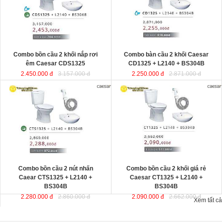
Combo bồn cầu 2 khối nắp rơi
Combo bàn cầu 2 khối Caesar
êm Caesar CDS1325
CD1325 + L2140 + BS304B
2.450.000 đ
3.157.000 đ
2.250.000 đ
2.871.000 đ
Combo bồn cầu 2 nút nhấn
Combo bồn cầu 2 khối giá rẻ
Caear CTS1325 + L2140 +
Caesar CT1325 + L2140 +
BS304B
BS304B
2.280.000 đ
2.860.000 đ
2.090.000 đ
2.662.000 đ
Xem tất cả