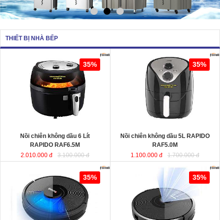
THIẾT BỊ NHÀ BẾP
Nồi chiên không dầu 6 Lít RAPIDO
Nồi chiên không dầu 5L RAPIDO
35%
35%
RAF6.5M
sử dụng chất liệu nhựa
RAF5.0M
ABS an toàn và bền bỉ. Ngoài ra,
lòng nồi được sản xuất từ chất liệu
thép không gỉ phủ men chống dính,
giúp cho thực phẩm không bị dính,
vỡ nát trong quá trình chiên, rán…
Dung tích
: 6 Lít
Dung tích
Công suất
: 1350W
Công suất
Nồi chiên không dầu 6 Lít
Nồi chiên không dầu 5L RAPIDO
RAPIDO RAF6.5M
RAF5.0M
2.010.000 đ
3.100.000 đ
1.100.000 đ
1.700.000 đ
Robot hút bụi lau nhà thông minh
Robot hút bụi và lau nhà thông minh
35%
35%
cao cấp RAPIDO RR8
RAPIDO RR6