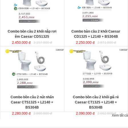
Combo bồn cầu 2 khối nắp rơi
Combo bàn cầu 2 khối Caesar
êm Caesar CDS1325
CD1325 + L2140 + BS304B
2.450.000 đ
3.157.000 đ
2.250.000 đ
2.871.000 đ
Combo bồn cầu 2 nút nhấn
Combo bồn cầu 2 khối giá rẻ
Caear CTS1325 + L2140 +
Caesar CT1325 + L2140 +
BS304B
BS304B
2.280.000 đ
2.860.000 đ
2.090.000 đ
2.662.000 đ
Xem tất cả