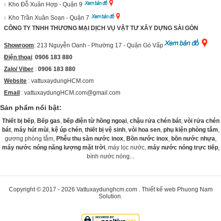
Kho Đỗ Xuân Hợp - Quận 9
Kho Trần Xuân Soạn - Quận 7
CÔNG TY TNHH THƯƠNG MẠI DỊCH VỤ VẬT TƯ XÂY DỰNG SÀI GÒN
Showroom
: 213 Nguyễn Oanh - Phường 17 - Quận Gò Vấp
Điện thoại
:
0906 183 880
Zalo/ Viber
:
0906 183 880
Website
:
vattuxaydungHCM.com
Email
: vattuxaydungHCM.com@gmail.com
Sản phẩm nổi bật:
Thiết bị bếp
,
Bếp gas
,
bếp điện từ hồng ngoại
,
chậu rửa chén bát
,
vòi rửa chén
bát
,
máy hút mùi
,
kệ úp chén
,
thiết bị vệ sinh
,
vòi hoa sen
,
phụ kiện phòng tắm
,
gương phòng tắm,
Phễu thu sàn nước inox
,
Bồn nước inox
,
bồn nước nhựa
,
máy nước nóng năng lượng mặt trời
, máy lọc nước,
máy nước nóng trực tiếp
,
bình nước nóng...
Copyright © 2017 - 2026
Vattuxaydunghcm.com
.
Thiết kế web
Phuong Nam
Solution
.