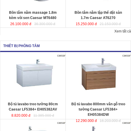
Kích thướ
c: 180x95x65 cm.
Dung tích
: 220 lít
Dung tích
: 180 lít
Bồn tắm nằm massage 1.8m
Bồn tắm nằm lập thể đặt sàn
kèm vòi sen Caesar MT6480
1.7m Caesar AT6270
26.100.000 đ
36.300.000 đ
15.250.000 đ
21.153.000 đ
Xem tất cả
THIẾT BỊ PHÒNG TẮM
Bộ tủ lavabo treo tường 80cm
Bộ tủ lavabo 800mm vân gỗ treo
Caesar LF5384+ EH05382AV
đ
ược
tường Caesar LF5384+
thiết kế đầy cảm hứng và sáng tạo
EH05384DW
đ
ược thiết kế đầy cảm
theo phong cách tối giản hiện đại.
hứng và sáng tạo theo phong cách
Thể hiện chất lượng thẩm mỹ của
tối giản hiện đại. Thể hiện chất
không gian phòng tắm.
lượng thẩm mỹ của không gian
KT lavabo
: 500x800x100 mm.
phòng tắm.
KT tủ treo
: 480x785x450 mm.
KT lavabo
: 500x800x100 mm.
KT tủ treo
: 480x790x500 mm.
Bộ tủ lavabo treo tường 80cm
Bộ tủ lavabo 800mm vân gỗ treo
Caesar LF5384+ EH05382AV
tường Caesar LF5384+
EH05384DW
8.820.000 đ
11.385.000 đ
12.290.000 đ
16.203.000 đ
Bộ tủ lavabo treo tường màu trắng
Bộ tủ lavabo treo tường vân gỗ
Caesar LF5382- EH05382AV
đ
ược
Caesar LF5382-