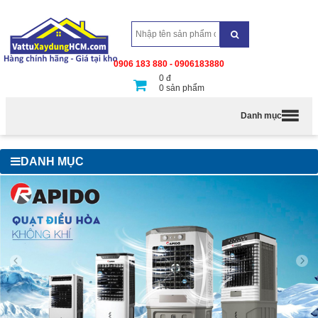
0906 183 880 - 0906183880
0
đ
0
sản phẩm
Danh mục
DANH MỤC