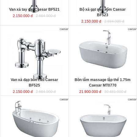
Van xả tay gạt Caesar BF521
Bộ xả gạt cầu xổm Caesar
BF523
2.150.000 đ
2.684.000 đ
2.150.000 đ
2.684.000 đ
Bồn tắm massage lập thể 1.75m
Caesar MT0770
được sản xuất từ
sợi nhựa tổng hợp Acrylic có độ bền
cao, không bị ngả màu, chịu được
mọi nguồn nước, khó bể vỡ. Bề mặt
b
ồn
láng mịn dễ dàng vệ sinh.
Kích thước
: 175x80x60 cm.
Dung tích
: 180 lít
Van xả đạp bồn cầu Caesar
Bồn tắm massage lập thể 1.75m
BF525
Caesar MT0770
2.150.000 đ
2.684.000 đ
21.900.000 đ
30.481.000 đ
Bồn tắm nằm massage 1.8m kèm
Bồn tắm nằm lập thể đặt sàn 1.7m
vòi sen Caesar MT6480
được sản
Caesar AT6270
được sản xuất từ
xuất từ sợi nhựa tổng hợp Acrylic
sợi nhựa tổng hợp Acrylic có độ bền
có độ bền cao, không bị ngả màu,
cao, không bị ngả màu, chịu được
chịu được mọi nguồn nước, khó bể
mọi nguồn nước, khó bể vỡ. Bề mặt
vỡ. Bề mặt b
ồn
láng mịn dễ dàng vệ
b
ồn
láng mịn dễ dàng vệ sinh.
sinh.
Kích thước
: 170x87x60 cm