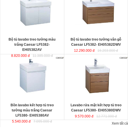
thiết kế đầy cảm hứng và sáng tạo
EH05382DWV
đ
ược thiết kế đầy
theo phong cách tối giản hiện đại.
cảm hứng và sáng tạo theo phong
Thể hiện chất lượng thẩm mỹ của
cách tối giản hiện đại. Thể hiện chất
không gian phòng tắm.
lượng thẩm mỹ của không gian
KT lavabo
: 500x800x100 mm.
phòng tắm.
KT tủ treo
: 480x785x450 mm.
KT lavabo
: 500x800x100 mm.
KT tủ treo
: 480x790x500 mm.
Bộ tủ lavabo treo tường màu
Bộ tủ lavabo treo tường vân gỗ
trắng Caesar LF5382-
Caesar LF5382- EH05382DWV
EH05382AV
12.290.000 đ
16.203.000 đ
8.820.000 đ
11.385.000 đ
Bồn lavabo kết hợp tủ treo tường
Lavabo rửa mặt kết hợp tủ treo
màu trắng Caesar LF5380-
Caesar LF5380- EH05380DWV
EH05380AV
ược thiết kế đầy cảm
ược thiết kế đầy cảm hứng và sáng
hứng và sáng tạo theo phong cách
tạo theo phong cách tối giản hiện
tối giản hiện đại. Thể hiện chất
đại. Thể hiện chất lượng thẩm mỹ
lượng thẩm mỹ của không gian
của không gian phòng tắm.
phòng tắm.
KT lavabo
: 500x500x100 mm.
KT lavabo
: 500x500x100 mm.
KT tủ treo
: 480x490x500 mm.
KT tủ treo
: 480x490x450 mm.
Bồn lavabo kết hợp tủ treo
Lavabo rửa mặt kết hợp tủ treo
tường màu trắng Caesar
Caesar LF5380- EH05380DWV
LF5380- EH05380AV
9.570.000 đ
12.771.000 đ
5.540.000 đ
7.095.000 đ
Xem tất cả