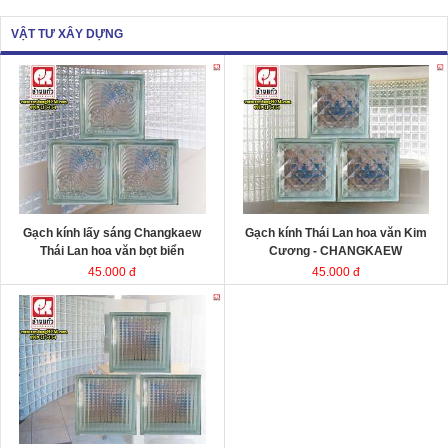
VẬT TƯ XÂY DỰNG
Gạch kính lấy sáng Changkaew
Gạch kính lấy sáng
Changkaew
gạch
gạch
kính Thái Lan
kính Thái Lan
Kích thước
Kích thước
Đóng gói
Đóng gói
Gạch kính lấy sáng Changkaew
Gạch kính Thái Lan hoa văn Kim
Thái Lan hoa văn bọt biển
Cương - CHANGKAEW
45.000 đ
45.000 đ
Gạch kính lấy sáng Changkaew
gạch
kính Thái Lan
Kích thước
Đóng gói