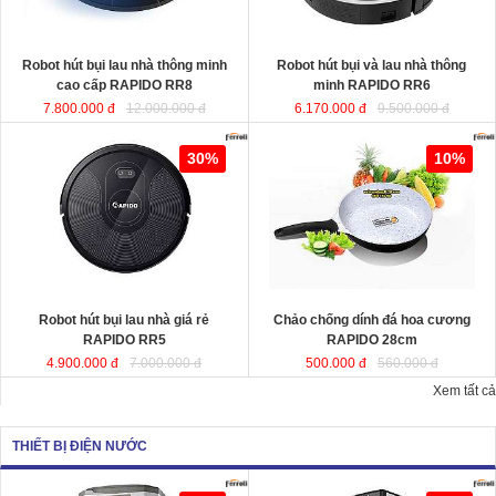
KT
KT
Robot hút bụi lau nhà thông minh
Robot hút bụi và lau nhà thông
cao cấp RAPIDO RR8
minh RAPIDO RR6
7.800.000 đ
12.000.000 đ
6.170.000 đ
9.500.000 đ
Robot hút bụi lau nhà giá rẻ
Chảo chống dính đá hoa cương
30%
10%
RAPIDO RR5
RAPIDO 28cm
chất liệu nhôm đúc
nguyên khối giữ nhiệt tốt, thiết kế
hiện đại tiết kiệt năng lượng giúp
món ăn chín đều và nhanh hơn.
Robot hút bụi lau nhà giá rẻ
Chảo chống dính đá hoa cương
KT
RAPIDO RR5
RAPIDO 28cm
4.900.000 đ
7.000.000 đ
500.000 đ
560.000 đ
Xem tất cả
THIẾT BỊ ĐIỆN NƯỚC
Quạt hơi nước công suất lớn
Quạt làm mát công suất lớn