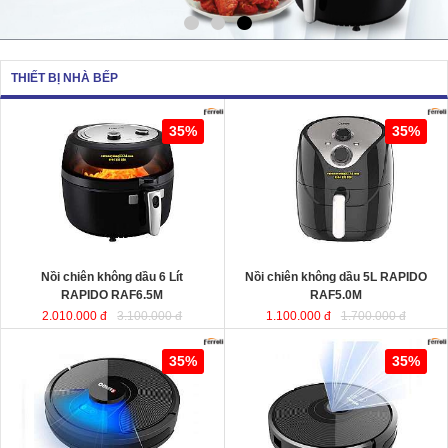
THIẾT BỊ NHÀ BẾP
Nồi chiên không dầu 6 Lít RAPIDO
Nồi chiên không dầu 5L RAPIDO
35%
35%
RAF6.5M
sử dụng chất liệu nhựa
RAF5.0M
ABS an toàn và bền bỉ. Ngoài ra,
lòng nồi được sản xuất từ chất liệu
thép không gỉ phủ men chống dính,
giúp cho thực phẩm không bị dính,
vỡ nát trong quá trình chiên, rán…
Dung tích
: 6 Lít
Dung tích
Công suất
: 1350W
Công suất
Nồi chiên không dầu 6 Lít
Nồi chiên không dầu 5L RAPIDO
RAPIDO RAF6.5M
RAF5.0M
2.010.000 đ
3.100.000 đ
1.100.000 đ
1.700.000 đ
Robot hút bụi lau nhà thông minh
Robot hút bụi và lau nhà thông minh
35%
35%
cao cấp RAPIDO RR8
RAPIDO RR6