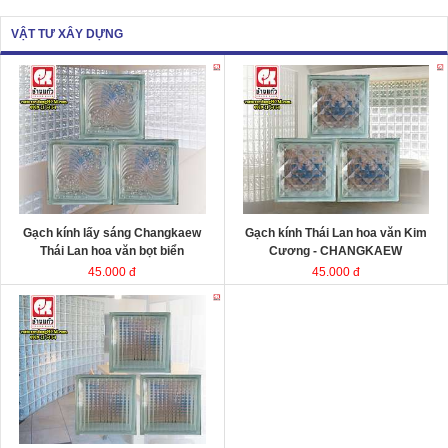
VẬT TƯ XÂY DỰNG
Gạch kính lấy sáng Changkaew
Gạch kính lấy sáng
Changkaew
gạch
gạch
kính Thái Lan
kính Thái Lan
Kích thước
Kích thước
Đóng gói
Đóng gói
Gạch kính lấy sáng Changkaew
Gạch kính Thái Lan hoa văn Kim
Thái Lan hoa văn bọt biển
Cương - CHANGKAEW
45.000 đ
45.000 đ
Gạch kính lấy sáng Changkaew
gạch
kính Thái Lan
Kích thước
Đóng gói