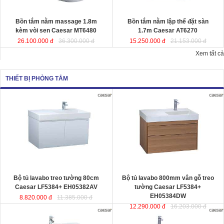
Kích thướ
c: 180x95x65 cm.
Dung tích
: 220 lít
Dung tích
: 180 lít
Bồn tắm nằm massage 1.8m
Bồn tắm nằm lập thể đặt sàn
kèm vòi sen Caesar MT6480
1.7m Caesar AT6270
26.100.000 đ
36.300.000 đ
15.250.000 đ
21.153.000 đ
Xem tất cả
THIẾT BỊ PHÒNG TẮM
Bộ tủ lavabo treo tường 80cm
Bộ tủ lavabo 800mm vân gỗ treo
Caesar LF5384+ EH05382AV
đ
ược
tường Caesar LF5384+
thiết kế đầy cảm hứng và sáng tạo
EH05384DW
đ
ược thiết kế đầy cảm
theo phong cách tối giản hiện đại.
hứng và sáng tạo theo phong cách
Thể hiện chất lượng thẩm mỹ của
tối giản hiện đại. Thể hiện chất
không gian phòng tắm.
lượng thẩm mỹ của không gian
KT lavabo
: 500x800x100 mm.
phòng tắm.
KT tủ treo
: 480x785x450 mm.
KT lavabo
: 500x800x100 mm.
KT tủ treo
: 480x790x500 mm.
Bộ tủ lavabo treo tường 80cm
Bộ tủ lavabo 800mm vân gỗ treo
Caesar LF5384+ EH05382AV
tường Caesar LF5384+
EH05384DW
8.820.000 đ
11.385.000 đ
12.290.000 đ
16.203.000 đ
Bộ tủ lavabo treo tường màu trắng
Bộ tủ lavabo treo tường vân gỗ
Caesar LF5382- EH05382AV
đ
ược
Caesar LF5382-