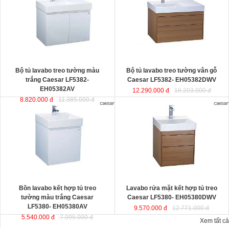
thiết kế đầy cảm hứng và sáng tạo
EH05382DWV
đ
ược thiết kế đầy
theo phong cách tối giản hiện đại.
cảm hứng và sáng tạo theo phong
Thể hiện chất lượng thẩm mỹ của
cách tối giản hiện đại. Thể hiện chất
không gian phòng tắm.
lượng thẩm mỹ của không gian
KT lavabo
: 500x800x100 mm.
phòng tắm.
KT tủ treo
: 480x785x450 mm.
KT lavabo
: 500x800x100 mm.
KT tủ treo
: 480x790x500 mm.
Bộ tủ lavabo treo tường màu
Bộ tủ lavabo treo tường vân gỗ
trắng Caesar LF5382-
Caesar LF5382- EH05382DWV
EH05382AV
12.290.000 đ
16.203.000 đ
8.820.000 đ
11.385.000 đ
Bồn lavabo kết hợp tủ treo tường
Lavabo rửa mặt kết hợp tủ treo
màu trắng Caesar LF5380-
Caesar LF5380- EH05380DWV
EH05380AV
ược thiết kế đầy cảm
ược thiết kế đầy cảm hứng và sáng
hứng và sáng tạo theo phong cách
tạo theo phong cách tối giản hiện
tối giản hiện đại. Thể hiện chất
đại. Thể hiện chất lượng thẩm mỹ
lượng thẩm mỹ của không gian
của không gian phòng tắm.
phòng tắm.
KT lavabo
: 500x500x100 mm.
KT lavabo
: 500x500x100 mm.
KT tủ treo
: 480x490x500 mm.
KT tủ treo
: 480x490x450 mm.
Bồn lavabo kết hợp tủ treo
Lavabo rửa mặt kết hợp tủ treo
tường màu trắng Caesar
Caesar LF5380- EH05380DWV
LF5380- EH05380AV
9.570.000 đ
12.771.000 đ
5.540.000 đ
7.095.000 đ
Xem tất cả