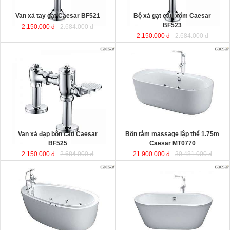
Van xả tay gạt Caesar BF521
Bộ xả gạt cầu xổm Caesar
BF523
2.150.000 đ
2.684.000 đ
2.150.000 đ
2.684.000 đ
Bồn tắm massage lập thể 1.75m
Caesar MT0770
được sản xuất từ
sợi nhựa tổng hợp Acrylic có độ bền
cao, không bị ngả màu, chịu được
mọi nguồn nước, khó bể vỡ. Bề mặt
b
ồn
láng mịn dễ dàng vệ sinh.
Kích thước
: 175x80x60 cm.
Dung tích
: 180 lít
Van xả đạp bồn cầu Caesar
Bồn tắm massage lập thể 1.75m
BF525
Caesar MT0770
2.150.000 đ
2.684.000 đ
21.900.000 đ
30.481.000 đ
Bồn tắm nằm massage 1.8m kèm
Bồn tắm nằm lập thể đặt sàn 1.7m
vòi sen Caesar MT6480
được sản
Caesar AT6270
được sản xuất từ
xuất từ sợi nhựa tổng hợp Acrylic
sợi nhựa tổng hợp Acrylic có độ bền
có độ bền cao, không bị ngả màu,
cao, không bị ngả màu, chịu được
chịu được mọi nguồn nước, khó bể
mọi nguồn nước, khó bể vỡ. Bề mặt
vỡ. Bề mặt b
ồn
láng mịn dễ dàng vệ
b
ồn
láng mịn dễ dàng vệ sinh.
sinh.
Kích thước
: 170x87x60 cm