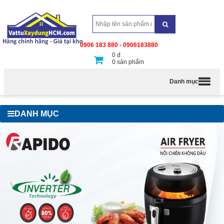
0906 183 880 - 0906183880
0
đ
0
sản phẩm
Danh mục
DANH MỤC