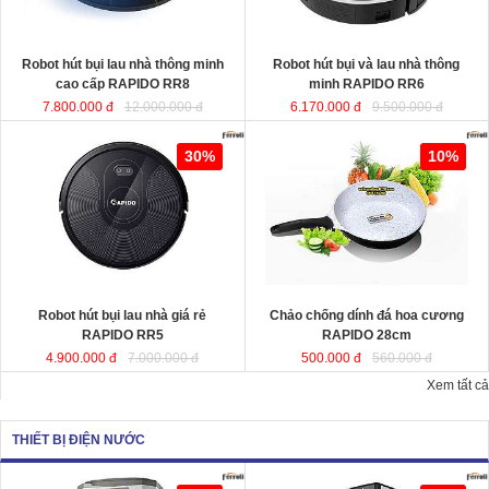
KT
KT
Robot hút bụi lau nhà thông minh
Robot hút bụi và lau nhà thông
cao cấp RAPIDO RR8
minh RAPIDO RR6
7.800.000 đ
12.000.000 đ
6.170.000 đ
9.500.000 đ
Robot hút bụi lau nhà giá rẻ
Chảo chống dính đá hoa cương
30%
10%
RAPIDO RR5
RAPIDO 28cm
chất liệu nhôm đúc
nguyên khối giữ nhiệt tốt, thiết kế
hiện đại tiết kiệt năng lượng giúp
món ăn chín đều và nhanh hơn.
Robot hút bụi lau nhà giá rẻ
Chảo chống dính đá hoa cương
KT
RAPIDO RR5
RAPIDO 28cm
4.900.000 đ
7.000.000 đ
500.000 đ
560.000 đ
Xem tất cả
THIẾT BỊ ĐIỆN NƯỚC
Quạt hơi nước công suất lớn
Quạt làm mát công suất lớn