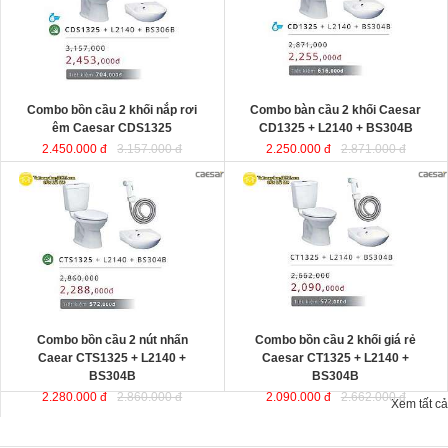
Combo bồn cầu 2 khối nắp rơi
Combo bàn cầu 2 khối Caesar
êm Caesar CDS1325
CD1325 + L2140 + BS304B
2.450.000 đ
3.157.000 đ
2.250.000 đ
2.871.000 đ
Combo bồn cầu 2 nút nhấn
Combo bồn cầu 2 khối giá rẻ
Caear CTS1325 + L2140 +
Caesar CT1325 + L2140 +
BS304B
BS304B
2.280.000 đ
2.860.000 đ
2.090.000 đ
2.662.000 đ
Xem tất cả