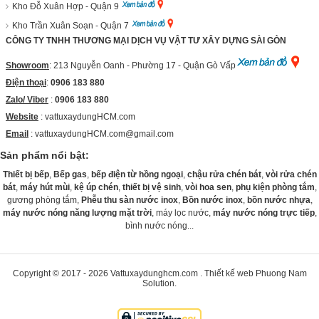
Kho Đỗ Xuân Hợp - Quận 9
Kho Trần Xuân Soạn - Quận 7
CÔNG TY TNHH THƯƠNG MẠI DỊCH VỤ VẬT TƯ XÂY DỰNG SÀI GÒN
Showroom
: 213 Nguyễn Oanh - Phường 17 - Quận Gò Vấp
Điện thoại
:
0906 183 880
Zalo/ Viber
:
0906 183 880
Website
:
vattuxaydungHCM.com
Email
: vattuxaydungHCM.com@gmail.com
Sản phẩm nổi bật:
Thiết bị bếp
,
Bếp gas
,
bếp điện từ hồng ngoại
,
chậu rửa chén bát
,
vòi rửa chén
bát
,
máy hút mùi
,
kệ úp chén
,
thiết bị vệ sinh
,
vòi hoa sen
,
phụ kiện phòng tắm
,
gương phòng tắm,
Phễu thu sàn nước inox
,
Bồn nước inox
,
bồn nước nhựa
,
máy nước nóng năng lượng mặt trời
, máy lọc nước,
máy nước nóng trực tiếp
,
bình nước nóng...
Copyright © 2017 - 2026
Vattuxaydunghcm.com
.
Thiết kế web
Phuong Nam
Solution
.