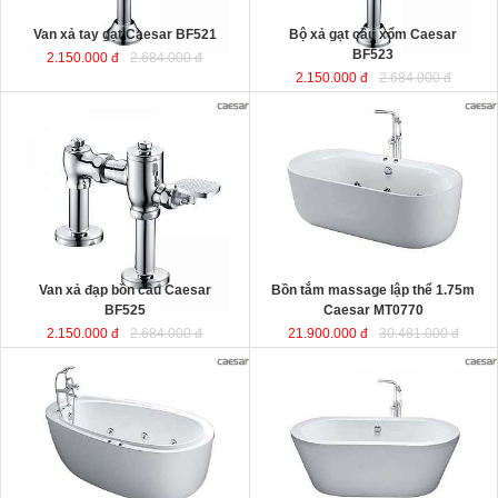
Van xả tay gạt Caesar BF521
Bộ xả gạt cầu xổm Caesar
BF523
2.150.000 đ
2.684.000 đ
2.150.000 đ
2.684.000 đ
Bồn tắm massage lập thể 1.75m
Caesar MT0770
được sản xuất từ
sợi nhựa tổng hợp Acrylic có độ bền
cao, không bị ngả màu, chịu được
mọi nguồn nước, khó bể vỡ. Bề mặt
b
ồn
láng mịn dễ dàng vệ sinh.
Kích thước
: 175x80x60 cm.
Dung tích
: 180 lít
Van xả đạp bồn cầu Caesar
Bồn tắm massage lập thể 1.75m
BF525
Caesar MT0770
2.150.000 đ
2.684.000 đ
21.900.000 đ
30.481.000 đ
Bồn tắm nằm massage 1.8m kèm
Bồn tắm nằm lập thể đặt sàn 1.7m
vòi sen Caesar MT6480
được sản
Caesar AT6270
được sản xuất từ
xuất từ sợi nhựa tổng hợp Acrylic
sợi nhựa tổng hợp Acrylic có độ bền
có độ bền cao, không bị ngả màu,
cao, không bị ngả màu, chịu được
chịu được mọi nguồn nước, khó bể
mọi nguồn nước, khó bể vỡ. Bề mặt
vỡ. Bề mặt b
ồn
láng mịn dễ dàng vệ
b
ồn
láng mịn dễ dàng vệ sinh.
sinh.
Kích thước
: 170x87x60 cm