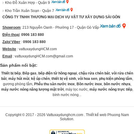
Kho Đỗ Xuân Hợp - Quận 9
Kho Trần Xuân Soạn - Quận 7
CÔNG TY TNHH THƯƠNG MẠI DỊCH VỤ VẬT TƯ XÂY DỰNG SÀI GÒN
Showroom
: 213 Nguyễn Oanh - Phường 17 - Quận Gò Vấp
Điện thoại
:
0906 183 880
Zalo/ Viber
:
0906 183 880
Website
:
vattuxaydungHCM.com
Email
: vattuxaydungHCM.com@gmail.com
Sản phẩm nổi bật:
Thiết bị bếp
,
Bếp gas
,
bếp điện từ hồng ngoại
,
chậu rửa chén bát
,
vòi rửa chén
bát
,
máy hút mùi
,
kệ úp chén
,
thiết bị vệ sinh
,
vòi hoa sen
,
phụ kiện phòng tắm
,
gương phòng tắm,
Phễu thu sàn nước inox
,
Bồn nước inox
,
bồn nước nhựa
,
máy nước nóng năng lượng mặt trời
, máy lọc nước,
máy nước nóng trực tiếp
,
bình nước nóng...
Copyright © 2017 - 2026
Vattuxaydunghcm.com
.
Thiết kế web
Phuong Nam
Solution
.