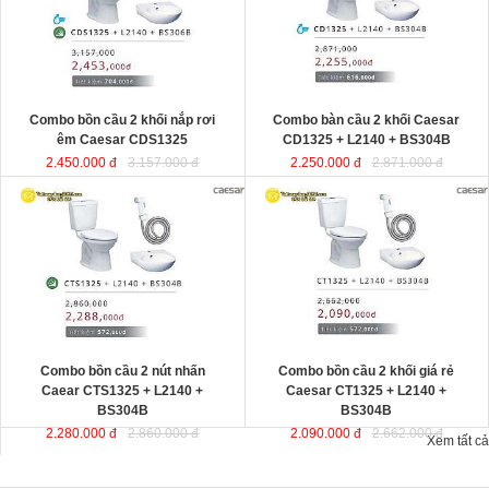
Combo bồn cầu 2 khối nắp rơi
Combo bàn cầu 2 khối Caesar
êm Caesar CDS1325
CD1325 + L2140 + BS304B
2.450.000 đ
3.157.000 đ
2.250.000 đ
2.871.000 đ
Combo bồn cầu 2 nút nhấn
Combo bồn cầu 2 khối giá rẻ
Caear CTS1325 + L2140 +
Caesar CT1325 + L2140 +
BS304B
BS304B
2.280.000 đ
2.860.000 đ
2.090.000 đ
2.662.000 đ
Xem tất cả