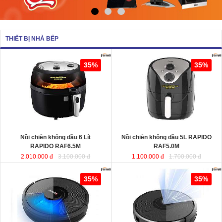
THIẾT BỊ NHÀ BẾP
Nồi chiên không dầu 6 Lít RAPIDO
Nồi chiên không dầu 5L RAPIDO
35%
35%
RAF6.5M
sử dụng chất liệu nhựa
RAF5.0M
ABS an toàn và bền bỉ. Ngoài ra,
lòng nồi được sản xuất từ chất liệu
thép không gỉ phủ men chống dính,
giúp cho thực phẩm không bị dính,
vỡ nát trong quá trình chiên, rán…
Dung tích
: 6 Lít
Dung tích
Công suất
: 1350W
Công suất
Nồi chiên không dầu 6 Lít
Nồi chiên không dầu 5L RAPIDO
RAPIDO RAF6.5M
RAF5.0M
2.010.000 đ
3.100.000 đ
1.100.000 đ
1.700.000 đ
Robot hút bụi lau nhà thông minh
Robot hút bụi và lau nhà thông minh
35%
35%
cao cấp RAPIDO RR8
RAPIDO RR6