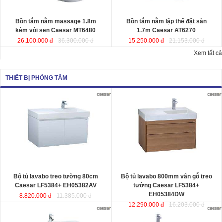
Kích thướ
c: 180x95x65 cm.
Dung tích
: 220 lít
Dung tích
: 180 lít
Bồn tắm nằm massage 1.8m
Bồn tắm nằm lập thể đặt sàn
kèm vòi sen Caesar MT6480
1.7m Caesar AT6270
26.100.000 đ
36.300.000 đ
15.250.000 đ
21.153.000 đ
Xem tất cả
THIẾT BỊ PHÒNG TẮM
Bộ tủ lavabo treo tường 80cm
Bộ tủ lavabo 800mm vân gỗ treo
Caesar LF5384+ EH05382AV
đ
ược
tường Caesar LF5384+
thiết kế đầy cảm hứng và sáng tạo
EH05384DW
đ
ược thiết kế đầy cảm
theo phong cách tối giản hiện đại.
hứng và sáng tạo theo phong cách
Thể hiện chất lượng thẩm mỹ của
tối giản hiện đại. Thể hiện chất
không gian phòng tắm.
lượng thẩm mỹ của không gian
KT lavabo
: 500x800x100 mm.
phòng tắm.
KT tủ treo
: 480x785x450 mm.
KT lavabo
: 500x800x100 mm.
KT tủ treo
: 480x790x500 mm.
Bộ tủ lavabo treo tường 80cm
Bộ tủ lavabo 800mm vân gỗ treo
Caesar LF5384+ EH05382AV
tường Caesar LF5384+
EH05384DW
8.820.000 đ
11.385.000 đ
12.290.000 đ
16.203.000 đ
Bộ tủ lavabo treo tường màu trắng
Bộ tủ lavabo treo tường vân gỗ
Caesar LF5382- EH05382AV
đ
ược
Caesar LF5382-