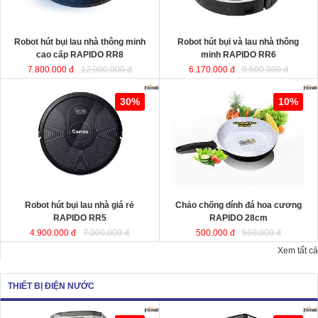
KT
KT
Robot hút bụi lau nhà thông minh
Robot hút bụi và lau nhà thông
cao cấp RAPIDO RR8
minh RAPIDO RR6
7.800.000 đ
12.000.000 đ
6.170.000 đ
9.500.000 đ
Robot hút bụi lau nhà giá rẻ
Chảo chống dính đá hoa cương
30%
10%
RAPIDO RR5
RAPIDO 28cm
chất liệu nhôm đúc
nguyên khối giữ nhiệt tốt, thiết kế
hiện đại tiết kiệt năng lượng giúp
món ăn chín đều và nhanh hơn.
Robot hút bụi lau nhà giá rẻ
Chảo chống dính đá hoa cương
KT
RAPIDO RR5
RAPIDO 28cm
4.900.000 đ
7.000.000 đ
500.000 đ
560.000 đ
Xem tất cả
THIẾT BỊ ĐIỆN NƯỚC
Quạt hơi nước công suất lớn
Quạt làm mát công suất lớn