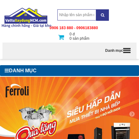
0906 183 880 - 0906183880
0
đ
0
sản phẩm
Danh mục
DANH MỤC