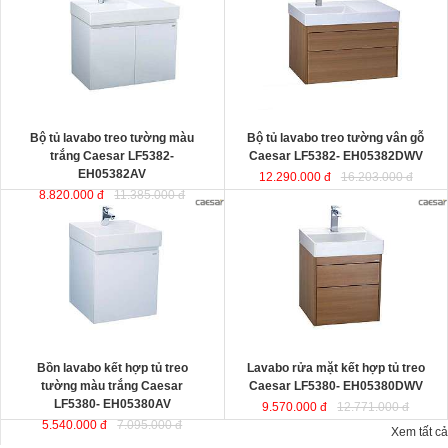
thiết kế đầy cảm hứng và sáng tạo
EH05382DWV
đ
ược thiết kế đầy
theo phong cách tối giản hiện đại.
cảm hứng và sáng tạo theo phong
Thể hiện chất lượng thẩm mỹ của
cách tối giản hiện đại. Thể hiện chất
không gian phòng tắm.
lượng thẩm mỹ của không gian
KT lavabo
: 500x800x100 mm.
phòng tắm.
KT tủ treo
: 480x785x450 mm.
KT lavabo
: 500x800x100 mm.
KT tủ treo
: 480x790x500 mm.
Bộ tủ lavabo treo tường màu
Bộ tủ lavabo treo tường vân gỗ
trắng Caesar LF5382-
Caesar LF5382- EH05382DWV
EH05382AV
12.290.000 đ
16.203.000 đ
8.820.000 đ
11.385.000 đ
Bồn lavabo kết hợp tủ treo tường
Lavabo rửa mặt kết hợp tủ treo
màu trắng Caesar LF5380-
Caesar LF5380- EH05380DWV
EH05380AV
ược thiết kế đầy cảm
ược thiết kế đầy cảm hứng và sáng
hứng và sáng tạo theo phong cách
tạo theo phong cách tối giản hiện
tối giản hiện đại. Thể hiện chất
đại. Thể hiện chất lượng thẩm mỹ
lượng thẩm mỹ của không gian
của không gian phòng tắm.
phòng tắm.
KT lavabo
: 500x500x100 mm.
KT lavabo
: 500x500x100 mm.
KT tủ treo
: 480x490x500 mm.
KT tủ treo
: 480x490x450 mm.
Bồn lavabo kết hợp tủ treo
Lavabo rửa mặt kết hợp tủ treo
tường màu trắng Caesar
Caesar LF5380- EH05380DWV
LF5380- EH05380AV
9.570.000 đ
12.771.000 đ
5.540.000 đ
7.095.000 đ
Xem tất cả