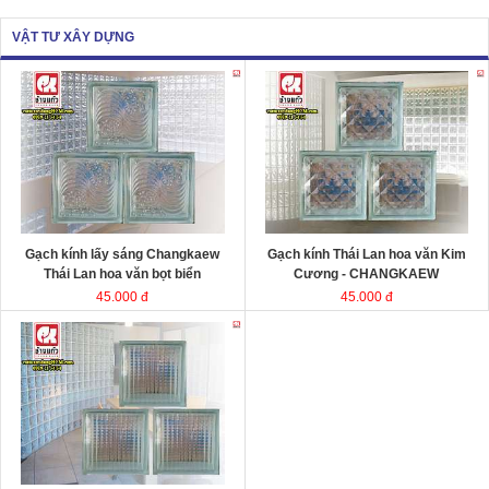
VẬT TƯ XÂY DỰNG
Gạch kính lấy sáng Changkaew
Gạch kính lấy sáng
Changkaew
gạch
gạch
kính Thái Lan
kính Thái Lan
Kích thước
Kích thước
Đóng gói
Đóng gói
Gạch kính lấy sáng Changkaew
Gạch kính Thái Lan hoa văn Kim
Thái Lan hoa văn bọt biển
Cương - CHANGKAEW
45.000 đ
45.000 đ
Gạch kính lấy sáng Changkaew
gạch
kính Thái Lan
Kích thước
Đóng gói