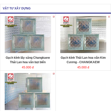
VẬT TƯ XÂY DỰNG
Gạch kính lấy sáng Changkaew
Gạch kính lấy sáng
Changkaew
gạch
gạch
kính Thái Lan
kính Thái Lan
Kích thước
Kích thước
Đóng gói
Đóng gói
Gạch kính lấy sáng Changkaew
Gạch kính Thái Lan hoa văn Kim
Thái Lan hoa văn bọt biển
Cương - CHANGKAEW
45.000 đ
45.000 đ
Gạch kính lấy sáng Changkaew
gạch
kính Thái Lan
Kích thước
Đóng gói