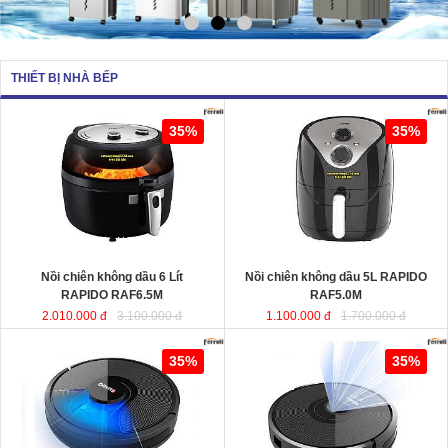
THIẾT BỊ NHÀ BẾP
Nồi chiên không dầu 6 Lít RAPIDO
Nồi chiên không dầu 5L RAPIDO
35%
35%
RAF6.5M
sử dụng chất liệu nhựa
RAF5.0M
ABS an toàn và bền bỉ. Ngoài ra,
lòng nồi được sản xuất từ chất liệu
thép không gỉ phủ men chống dính,
giúp cho thực phẩm không bị dính,
vỡ nát trong quá trình chiên, rán…
Dung tích
: 6 Lít
Dung tích
Công suất
: 1350W
Công suất
Nồi chiên không dầu 6 Lít
Nồi chiên không dầu 5L RAPIDO
RAPIDO RAF6.5M
RAF5.0M
2.010.000 đ
3.100.000 đ
1.100.000 đ
1.700.000 đ
Robot hút bụi lau nhà thông minh
Robot hút bụi và lau nhà thông minh
35%
35%
cao cấp RAPIDO RR8
RAPIDO RR6