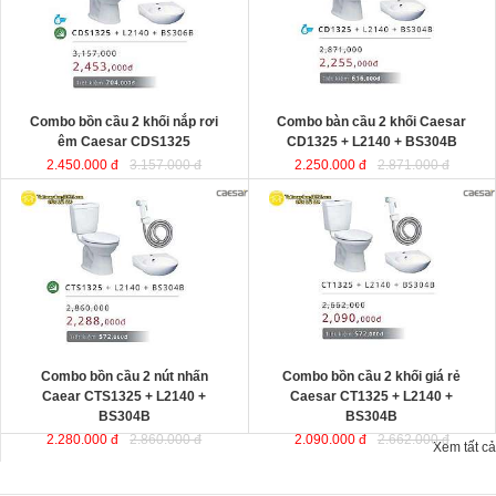
Combo bồn cầu 2 khối nắp rơi
Combo bàn cầu 2 khối Caesar
êm Caesar CDS1325
CD1325 + L2140 + BS304B
2.450.000 đ
3.157.000 đ
2.250.000 đ
2.871.000 đ
Combo bồn cầu 2 nút nhấn
Combo bồn cầu 2 khối giá rẻ
Caear CTS1325 + L2140 +
Caesar CT1325 + L2140 +
BS304B
BS304B
2.280.000 đ
2.860.000 đ
2.090.000 đ
2.662.000 đ
Xem tất cả