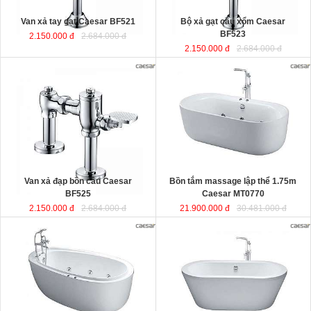
Van xả tay gạt Caesar BF521
Bộ xả gạt cầu xổm Caesar
BF523
2.150.000 đ
2.684.000 đ
2.150.000 đ
2.684.000 đ
Bồn tắm massage lập thể 1.75m
Caesar MT0770
được sản xuất từ
sợi nhựa tổng hợp Acrylic có độ bền
cao, không bị ngả màu, chịu được
mọi nguồn nước, khó bể vỡ. Bề mặt
b
ồn
láng mịn dễ dàng vệ sinh.
Kích thước
: 175x80x60 cm.
Dung tích
: 180 lít
Van xả đạp bồn cầu Caesar
Bồn tắm massage lập thể 1.75m
BF525
Caesar MT0770
2.150.000 đ
2.684.000 đ
21.900.000 đ
30.481.000 đ
Bồn tắm nằm massage 1.8m kèm
Bồn tắm nằm lập thể đặt sàn 1.7m
vòi sen Caesar MT6480
được sản
Caesar AT6270
được sản xuất từ
xuất từ sợi nhựa tổng hợp Acrylic
sợi nhựa tổng hợp Acrylic có độ bền
có độ bền cao, không bị ngả màu,
cao, không bị ngả màu, chịu được
chịu được mọi nguồn nước, khó bể
mọi nguồn nước, khó bể vỡ. Bề mặt
vỡ. Bề mặt b
ồn
láng mịn dễ dàng vệ
b
ồn
láng mịn dễ dàng vệ sinh.
sinh.
Kích thước
: 170x87x60 cm