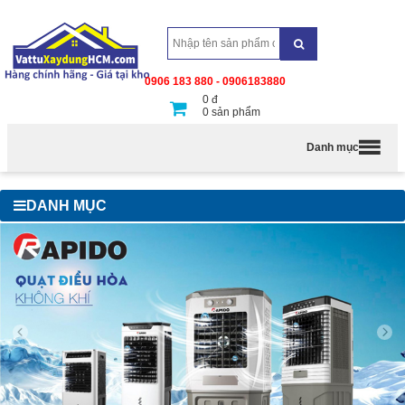
0906 183 880 - 0906183880
0
đ
0
sản phẩm
Danh mục
DANH MỤC