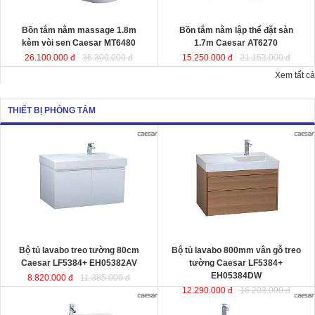
Kích thướ
c: 180x95x65 cm.
Dung tích
: 220 lít
Dung tích
: 180 lít
Bồn tắm nằm massage 1.8m
Bồn tắm nằm lập thể đặt sàn
kèm vòi sen Caesar MT6480
1.7m Caesar AT6270
26.100.000 đ
36.300.000 đ
15.250.000 đ
21.153.000 đ
Xem tất cả
THIẾT BỊ PHÒNG TẮM
Bộ tủ lavabo treo tường 80cm
Bộ tủ lavabo 800mm vân gỗ treo
Caesar LF5384+ EH05382AV
đ
ược
tường Caesar LF5384+
thiết kế đầy cảm hứng và sáng tạo
EH05384DW
đ
ược thiết kế đầy cảm
theo phong cách tối giản hiện đại.
hứng và sáng tạo theo phong cách
Thể hiện chất lượng thẩm mỹ của
tối giản hiện đại. Thể hiện chất
không gian phòng tắm.
lượng thẩm mỹ của không gian
KT lavabo
: 500x800x100 mm.
phòng tắm.
KT tủ treo
: 480x785x450 mm.
KT lavabo
: 500x800x100 mm.
KT tủ treo
: 480x790x500 mm.
Bộ tủ lavabo treo tường 80cm
Bộ tủ lavabo 800mm vân gỗ treo
Caesar LF5384+ EH05382AV
tường Caesar LF5384+
EH05384DW
8.820.000 đ
11.385.000 đ
12.290.000 đ
16.203.000 đ
Bộ tủ lavabo treo tường màu trắng
Bộ tủ lavabo treo tường vân gỗ
Caesar LF5382- EH05382AV
đ
ược
Caesar LF5382-