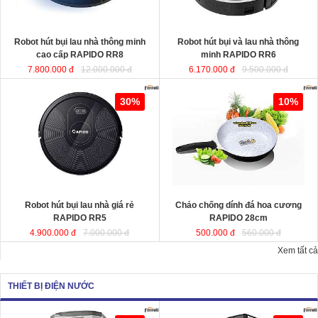
KT
KT
Robot hút bụi lau nhà thông minh
Robot hút bụi và lau nhà thông
cao cấp RAPIDO RR8
minh RAPIDO RR6
7.800.000 đ
12.000.000 đ
6.170.000 đ
9.500.000 đ
Robot hút bụi lau nhà giá rẻ
Chảo chống dính đá hoa cương
30%
10%
RAPIDO RR5
RAPIDO 28cm
chất liệu nhôm đúc
nguyên khối giữ nhiệt tốt, thiết kế
hiện đại tiết kiệt năng lượng giúp
món ăn chín đều và nhanh hơn.
Robot hút bụi lau nhà giá rẻ
Chảo chống dính đá hoa cương
KT
RAPIDO RR5
RAPIDO 28cm
4.900.000 đ
7.000.000 đ
500.000 đ
560.000 đ
Xem tất cả
THIẾT BỊ ĐIỆN NƯỚC
Quạt hơi nước công suất lớn
Quạt làm mát công suất lớn