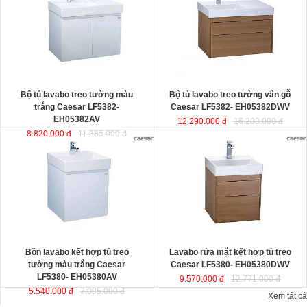
thiết kế đầy cảm hứng và sáng tạo
EH05382DWV
đ
ược thiết kế đầy
theo phong cách tối giản hiện đại.
cảm hứng và sáng tạo theo phong
Thể hiện chất lượng thẩm mỹ của
cách tối giản hiện đại. Thể hiện chất
không gian phòng tắm.
lượng thẩm mỹ của không gian
KT lavabo
: 500x800x100 mm.
phòng tắm.
KT tủ treo
: 480x785x450 mm.
KT lavabo
: 500x800x100 mm.
KT tủ treo
: 480x790x500 mm.
Bộ tủ lavabo treo tường màu
Bộ tủ lavabo treo tường vân gỗ
trắng Caesar LF5382-
Caesar LF5382- EH05382DWV
EH05382AV
12.290.000 đ
16.203.000 đ
8.820.000 đ
11.385.000 đ
Bồn lavabo kết hợp tủ treo tường
Lavabo rửa mặt kết hợp tủ treo
màu trắng Caesar LF5380-
Caesar LF5380- EH05380DWV
EH05380AV
ược thiết kế đầy cảm
ược thiết kế đầy cảm hứng và sáng
hứng và sáng tạo theo phong cách
tạo theo phong cách tối giản hiện
tối giản hiện đại. Thể hiện chất
đại. Thể hiện chất lượng thẩm mỹ
lượng thẩm mỹ của không gian
của không gian phòng tắm.
phòng tắm.
KT lavabo
: 500x500x100 mm.
KT lavabo
: 500x500x100 mm.
KT tủ treo
: 480x490x500 mm.
KT tủ treo
: 480x490x450 mm.
Bồn lavabo kết hợp tủ treo
Lavabo rửa mặt kết hợp tủ treo
tường màu trắng Caesar
Caesar LF5380- EH05380DWV
LF5380- EH05380AV
9.570.000 đ
12.771.000 đ
5.540.000 đ
7.095.000 đ
Xem tất cả