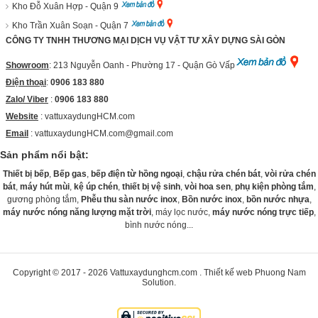
Kho Đỗ Xuân Hợp - Quận 9
Kho Trần Xuân Soạn - Quận 7
CÔNG TY TNHH THƯƠNG MẠI DỊCH VỤ VẬT TƯ XÂY DỰNG SÀI GÒN
Showroom
: 213 Nguyễn Oanh - Phường 17 - Quận Gò Vấp
Điện thoại
:
0906 183 880
Zalo/ Viber
:
0906 183 880
Website
:
vattuxaydungHCM.com
Email
: vattuxaydungHCM.com@gmail.com
Sản phẩm nổi bật:
Thiết bị bếp
,
Bếp gas
,
bếp điện từ hồng ngoại
,
chậu rửa chén bát
,
vòi rửa chén
bát
,
máy hút mùi
,
kệ úp chén
,
thiết bị vệ sinh
,
vòi hoa sen
,
phụ kiện phòng tắm
,
gương phòng tắm,
Phễu thu sàn nước inox
,
Bồn nước inox
,
bồn nước nhựa
,
máy nước nóng năng lượng mặt trời
, máy lọc nước,
máy nước nóng trực tiếp
,
bình nước nóng...
Copyright © 2017 - 2026
Vattuxaydunghcm.com
.
Thiết kế web
Phuong Nam
Solution
.