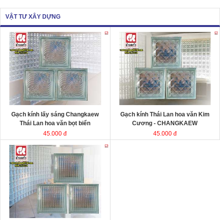
VẬT TƯ XÂY DỰNG
Gạch kính lấy sáng Changkaew
Gạch kính lấy sáng
Changkaew
gạch
gạch
kính Thái Lan
kính Thái Lan
Kích thước
Kích thước
Đóng gói
Đóng gói
Gạch kính lấy sáng Changkaew
Gạch kính Thái Lan hoa văn Kim
Thái Lan hoa văn bọt biển
Cương - CHANGKAEW
45.000 đ
45.000 đ
Gạch kính lấy sáng Changkaew
gạch
kính Thái Lan
Kích thước
Đóng gói