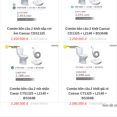
Combo bồn cầu 2 khối nắp rơi
Combo bàn cầu 2 khối Caesar
êm Caesar CDS1325
CD1325 + L2140 + BS304B
2.450.000 đ
3.157.000 đ
2.250.000 đ
2.871.000 đ
Combo bồn cầu 2 nút nhấn
Combo bồn cầu 2 khối giá rẻ
Caear CTS1325 + L2140 +
Caesar CT1325 + L2140 +
BS304B
BS304B
2.280.000 đ
2.860.000 đ
2.090.000 đ
2.662.000 đ
Xem tất cả