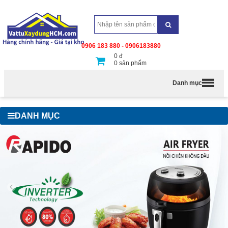
0906 183 880 - 0906183880
0
đ
0
sản phẩm
Danh mục
DANH MỤC