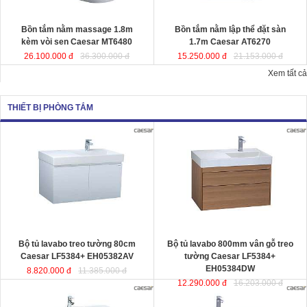
Kích thướ
c: 180x95x65 cm.
Dung tích
: 220 lít
Dung tích
: 180 lít
Bồn tắm nằm massage 1.8m
Bồn tắm nằm lập thể đặt sàn
kèm vòi sen Caesar MT6480
1.7m Caesar AT6270
26.100.000 đ
36.300.000 đ
15.250.000 đ
21.153.000 đ
Xem tất cả
THIẾT BỊ PHÒNG TẮM
Bộ tủ lavabo treo tường 80cm
Bộ tủ lavabo 800mm vân gỗ treo
Caesar LF5384+ EH05382AV
đ
ược
tường Caesar LF5384+
thiết kế đầy cảm hứng và sáng tạo
EH05384DW
đ
ược thiết kế đầy cảm
theo phong cách tối giản hiện đại.
hứng và sáng tạo theo phong cách
Thể hiện chất lượng thẩm mỹ của
tối giản hiện đại. Thể hiện chất
không gian phòng tắm.
lượng thẩm mỹ của không gian
KT lavabo
: 500x800x100 mm.
phòng tắm.
KT tủ treo
: 480x785x450 mm.
KT lavabo
: 500x800x100 mm.
KT tủ treo
: 480x790x500 mm.
Bộ tủ lavabo treo tường 80cm
Bộ tủ lavabo 800mm vân gỗ treo
Caesar LF5384+ EH05382AV
tường Caesar LF5384+
EH05384DW
8.820.000 đ
11.385.000 đ
12.290.000 đ
16.203.000 đ
Bộ tủ lavabo treo tường màu trắng
Bộ tủ lavabo treo tường vân gỗ
Caesar LF5382- EH05382AV
đ
ược
Caesar LF5382-