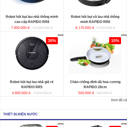
KT
KT
Robot hút bụi lau nhà thông minh
Robot hút bụi và lau nhà thông
cao cấp RAPIDO RR8
minh RAPIDO RR6
7.800.000 đ
12.000.000 đ
6.170.000 đ
9.500.000 đ
Robot hút bụi lau nhà giá rẻ
Chảo chống dính đá hoa cương
30%
10%
RAPIDO RR5
RAPIDO 28cm
chất liệu nhôm đúc
nguyên khối giữ nhiệt tốt, thiết kế
hiện đại tiết kiệt năng lượng giúp
món ăn chín đều và nhanh hơn.
Robot hút bụi lau nhà giá rẻ
Chảo chống dính đá hoa cương
KT
RAPIDO RR5
RAPIDO 28cm
4.900.000 đ
7.000.000 đ
500.000 đ
560.000 đ
Xem tất cả
THIẾT BỊ ĐIỆN NƯỚC
Quạt hơi nước công suất lớn
Quạt làm mát công suất lớn