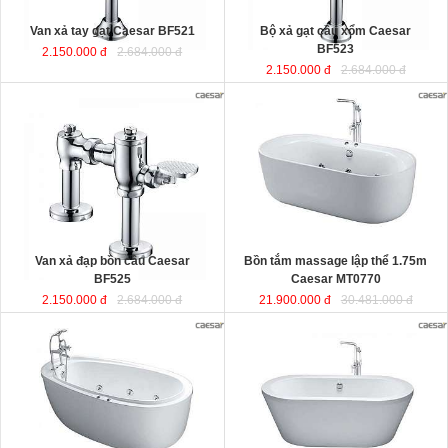
Van xả tay gạt Caesar BF521
Bộ xả gạt cầu xổm Caesar
BF523
2.150.000 đ
2.684.000 đ
2.150.000 đ
2.684.000 đ
Bồn tắm massage lập thể 1.75m
Caesar MT0770
được sản xuất từ
sợi nhựa tổng hợp Acrylic có độ bền
cao, không bị ngả màu, chịu được
mọi nguồn nước, khó bể vỡ. Bề mặt
b
ồn
láng mịn dễ dàng vệ sinh.
Kích thước
: 175x80x60 cm.
Dung tích
: 180 lít
Van xả đạp bồn cầu Caesar
Bồn tắm massage lập thể 1.75m
BF525
Caesar MT0770
2.150.000 đ
2.684.000 đ
21.900.000 đ
30.481.000 đ
Bồn tắm nằm massage 1.8m kèm
Bồn tắm nằm lập thể đặt sàn 1.7m
vòi sen Caesar MT6480
được sản
Caesar AT6270
được sản xuất từ
xuất từ sợi nhựa tổng hợp Acrylic
sợi nhựa tổng hợp Acrylic có độ bền
có độ bền cao, không bị ngả màu,
cao, không bị ngả màu, chịu được
chịu được mọi nguồn nước, khó bể
mọi nguồn nước, khó bể vỡ. Bề mặt
vỡ. Bề mặt b
ồn
láng mịn dễ dàng vệ
b
ồn
láng mịn dễ dàng vệ sinh.
sinh.
Kích thước
: 170x87x60 cm