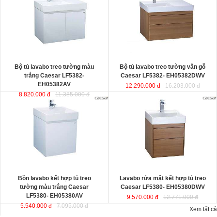
thiết kế đầy cảm hứng và sáng tạo
EH05382DWV
đ
ược thiết kế đầy
theo phong cách tối giản hiện đại.
cảm hứng và sáng tạo theo phong
Thể hiện chất lượng thẩm mỹ của
cách tối giản hiện đại. Thể hiện chất
không gian phòng tắm.
lượng thẩm mỹ của không gian
KT lavabo
: 500x800x100 mm.
phòng tắm.
KT tủ treo
: 480x785x450 mm.
KT lavabo
: 500x800x100 mm.
KT tủ treo
: 480x790x500 mm.
Bộ tủ lavabo treo tường màu
Bộ tủ lavabo treo tường vân gỗ
trắng Caesar LF5382-
Caesar LF5382- EH05382DWV
EH05382AV
12.290.000 đ
16.203.000 đ
8.820.000 đ
11.385.000 đ
Bồn lavabo kết hợp tủ treo tường
Lavabo rửa mặt kết hợp tủ treo
màu trắng Caesar LF5380-
Caesar LF5380- EH05380DWV
EH05380AV
ược thiết kế đầy cảm
ược thiết kế đầy cảm hứng và sáng
hứng và sáng tạo theo phong cách
tạo theo phong cách tối giản hiện
tối giản hiện đại. Thể hiện chất
đại. Thể hiện chất lượng thẩm mỹ
lượng thẩm mỹ của không gian
của không gian phòng tắm.
phòng tắm.
KT lavabo
: 500x500x100 mm.
KT lavabo
: 500x500x100 mm.
KT tủ treo
: 480x490x500 mm.
KT tủ treo
: 480x490x450 mm.
Bồn lavabo kết hợp tủ treo
Lavabo rửa mặt kết hợp tủ treo
tường màu trắng Caesar
Caesar LF5380- EH05380DWV
LF5380- EH05380AV
9.570.000 đ
12.771.000 đ
5.540.000 đ
7.095.000 đ
Xem tất cả