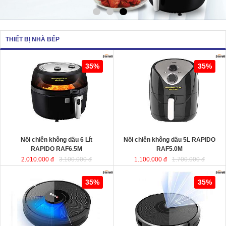
THIẾT BỊ NHÀ BẾP
Nồi chiên không dầu 6 Lít RAPIDO
Nồi chiên không dầu 5L RAPIDO
35%
35%
RAF6.5M
sử dụng chất liệu nhựa
RAF5.0M
ABS an toàn và bền bỉ. Ngoài ra,
lòng nồi được sản xuất từ chất liệu
thép không gỉ phủ men chống dính,
giúp cho thực phẩm không bị dính,
vỡ nát trong quá trình chiên, rán…
Dung tích
: 6 Lít
Dung tích
Công suất
: 1350W
Công suất
Nồi chiên không dầu 6 Lít
Nồi chiên không dầu 5L RAPIDO
RAPIDO RAF6.5M
RAF5.0M
2.010.000 đ
3.100.000 đ
1.100.000 đ
1.700.000 đ
Robot hút bụi lau nhà thông minh
Robot hút bụi và lau nhà thông minh
35%
35%
cao cấp RAPIDO RR8
RAPIDO RR6