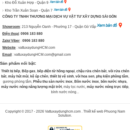
Kho Đỗ Xuân Hợp - Quận 9
Kho Trần Xuân Soạn - Quận 7
CÔNG TY TNHH THƯƠNG MẠI DỊCH VỤ VẬT TƯ XÂY DỰNG SÀI GÒN
Showroom
: 213 Nguyễn Oanh - Phường 17 - Quận Gò Vấp
Điện thoại
:
0906 183 880
Zalo/ Viber
:
0906 183 880
Website
:
vattuxaydungHCM.com
Email
: vattuxaydungHCM.com@gmail.com
Sản phẩm nổi bật:
Thiết bị bếp
,
Bếp gas
,
bếp điện từ hồng ngoại
,
chậu rửa chén bát
,
vòi rửa chén
bát
,
máy hút mùi
,
kệ úp chén
,
thiết bị vệ sinh
,
vòi hoa sen
,
phụ kiện phòng tắm
,
gương phòng tắm,
Phễu thu sàn nước inox
,
Bồn nước inox
,
bồn nước nhựa
,
máy nước nóng năng lượng mặt trời
, máy lọc nước,
máy nước nóng trực tiếp
,
bình nước nóng...
Copyright © 2017 - 2026
Vattuxaydunghcm.com
.
Thiết kế web
Phuong Nam
Solution
.