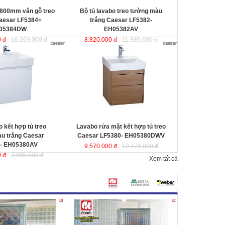
 800mm vân gỗ treo
Bộ tủ lavabo treo tường màu
aesar LF5384+
trắng Caesar LF5382-
05384DW
EH05382AV
 đ
16.203.000 đ
8.820.000 đ
11.385.000 đ
 hợp tủ treo tường
Lavabo rửa mặt kết hợp tủ treo
sar LF5380-
Caesar LF5380- EH05380DWV
ợc thiết kế đầy cảm
ược thiết kế đầy cảm hứng và sáng
ạo theo phong cách
tạo theo phong cách tối giản hiện
ại. Thể hiện chất lượng
đại. Thể hiện chất lượng thẩm mỹ
ông gian phòng tắm.
của không gian phòng tắm.
0x500x100 mm.
KT lavabo
: 500x500x100 mm.
0x490x450 mm.
KT tủ treo
: 480x490x500 mm.
 kết hợp tủ treo
Lavabo rửa mặt kết hợp tủ treo
u trắng Caesar
Caesar LF5380- EH05380DWV
- EH05380AV
9.570.000 đ
12.771.000 đ
 đ
7.095.000 đ
Xem tất cả
 sáng
Changkaew
Gạch kính lấy sáng Changkaew
gạch
gạch