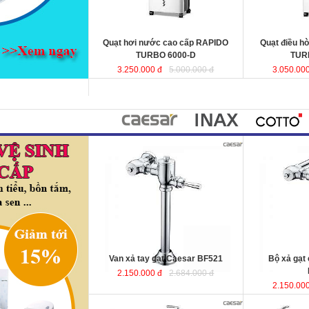
hợp cho phòng ngủ.
KT
: 440x340x970mm
KT
Lưu lượng gió
: 6000 (m3 /h)
Lưu lượng gió
Quạt hơi nước cao cấp RAPIDO
Quạt điều h
TURBO 6000-D
TUR
3.250.000 đ
5.000.000 đ
3.050.000
Van xả tay gạt Caesar BF521
Bộ xả gạt
2.150.000 đ
2.684.000 đ
2.150.000
Bồn tắm massage lập thể 1.75m
Bồn tắm nằm 