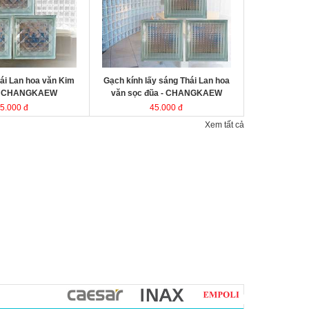
kính Thái Lan
Kích thước
Đóng gói
ái Lan hoa văn Kim
Gạch kính lấy sáng Thái Lan hoa
- CHANGKAEW
văn sọc đũa - CHANGKAEW
5.000 đ
45.000 đ
Xem tất cả