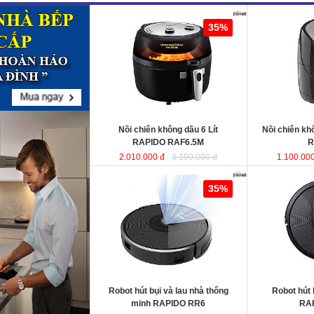
Nồi chiên không dầu 6 Lít RAPIDO
Nồi chiên khô
35%
RAF6.5M
sử dụng chất liệu nhựa
RAF5.0M
ABS an toàn và bền bỉ. Ngoài ra,
lòng nồi được sản xuất từ chất liệu
thép không gỉ phủ men chống dính,
giúp cho thực phẩm không bị dính,
vỡ nát trong quá trình chiên, rán…
Dung tích
: 6 Lít
Dung tích
Công suất
: 1350W
Công suất
Nồi chiên không dầu 6 Lít
Nồi chiên k
RAPIDO RAF6.5M
R
2.010.000 đ
3.100.000 đ
1.100.000
Robot hút bụi và lau nhà thông minh
Robot hút bụi l
35%
RAPIDO RR6
RAPIDO RR5
KT
Robot hút bụi và lau nhà thông
Robot hút 
KT
minh RAPIDO RR6
RA