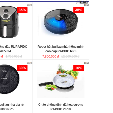
ng dầu 5L RAPIDO
Robot hút bụi lau nhà thông minh
35%
35%
cao cấp RAPIDO RR8
KT
hông dầu 5L RAPIDO
Robot hút bụi lau nhà thông minh
AF5.0M
cao cấp RAPIDO RR8
 đ
1.700.000 đ
7.800.000 đ
12.000.000 đ
au nhà giá rẻ
Chảo chống dính đá hoa cương
30%
10%
RAPIDO 28cm
chất liệu nhôm đúc
nguyên khối giữ nhiệt tốt, thiết kế
hiện đại tiết kiệt năng lượng giúp
món ăn chín đều và nhanh hơn.
bụi lau nhà giá rẻ
Chảo chống dính đá hoa cương
PIDO RR5
RAPIDO 28cm