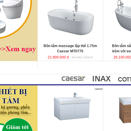
Caesar MT0770
được sản xuất từ
vòi sen Caesa
sợi nhựa tổng hợp Acrylic có độ bền
xuất từ sợi nhự
cao, không bị ngả màu, chịu được
có độ bền cao,
mọi nguồn nước, khó bể vỡ. Bề mặt
chịu được mọi 
b
ồn
láng mịn dễ dàng vệ sinh.
vỡ. Bề mặt b
ồ
Kích thước
: 175x80x60 cm.
sinh.
Dung tích
: 180 lít
Kích thướ
c: 1
Dung tích
: 180 l
Bồn tắm massage lập thể 1.75m
Bồn tắm n
Caesar MT0770
kèm vòi s
21.900.000 đ
30.481.000 đ
26.100.000
Bộ tủ lavabo treo tường 80cm
Bộ tủ lavabo 
Caesar LF5384+ EH05382AV
đ
ược
tường Caesar
thiết kế đầy cảm hứng và sáng tạo
EH05384DW
đ
theo phong cách tối giản hiện đại.
hứng và sáng t
Thể hiện chất lượng thẩm mỹ của
tối giản hiện đ
không gian phòng tắm.
thẩm mỹ của kh
KT lavabo
: 500x800x100 mm.
KT lavabo
: 50
KT tủ treo
: 480x785x450 mm.
KT tủ treo
: 48