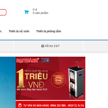
0
đ
0
sản phẩm
ớc
Thiết bị vệ sinh
Thiết bị phòng tắm
Hỗ trợ 24/7