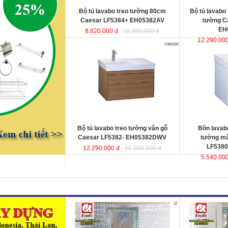
Bộ tủ lavabo treo tường 80cm
Bộ tủ lavabo
Caesar LF5384+ EH05382AV
tường C
EH
8.820.000 đ
11.385.000 đ
12.290.000
Bộ tủ lavabo treo tường vân gỗ
Bồn lavabo kết
Caesar LF5382-
màu trắng Cae
EH05382DWV
đ
ược thiết kế đầy cảm
EH05380AV
ư
hứng và sáng tạo theo phong cách
hứng và sáng t
tối giản hiện đại. Thể hiện chất lượng
tối giản hiện đ
thẩm mỹ của không gian phòng tắm.
thẩm mỹ của kh
KT lavabo
: 500x800x100 mm.
KT lavabo
: 50
KT tủ treo
: 480x790x500 mm.
KT tủ treo
: 48
Bộ tủ lavabo treo tường vân gỗ
Bồn lavabo
Caesar LF5382- EH05382DWV
tường mà
LF5380
12.290.000 đ
16.203.000 đ
5.540.000
Gạch kính lấy sáng Changkaew
Gạch kính lấy
gạch