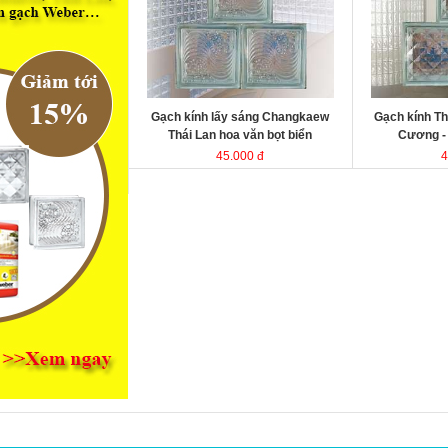
kính Thái Lan
kính Thái Lan
Kích thước
Kích thước
Đóng gói
Đóng gói
Gạch kính lấy sáng Changkaew
Gạch kính Th
Thái Lan hoa văn bọt biển
Cương 
45.000 đ
4