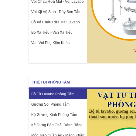
Vòi Chậu Rửa Mặt - Vòi Lavabo
Vòi Xịt Vệ Sinh - Dây Sen Tắm
Bộ Xả Chậu Rửa Mặt Lavabo
Bộ Xả Tiểu - Van Xả Tiểu
Van Vòi Phụ Kiện Khác
THIẾT BỊ PHÒNG TẮM
Bộ Tủ Lavabo Phòng Tắm
Gương Soi Phòng Tắm
Kệ Gương Kính Phòng Tắm
Kệ Đựng Bàn Chải Đánh Răng
Móc Treo Quần Áo - Máng Khăn