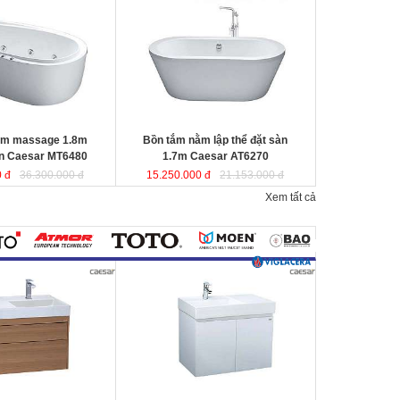
r MT6480
được sản
Caesar AT6270
được sản xuất từ sợi
a tổng hợp Acrylic
nhựa tổng hợp Acrylic có độ bền cao,
 không bị ngả màu,
không bị ngả màu, chịu được mọi
nguồn nước, khó bể
nguồn nước, khó bể vỡ. Bề mặt
n
láng mịn dễ dàng vệ
b
ồn
láng mịn dễ dàng vệ sinh.
Kích thước
: 170x87x60 cm
80x95x65 cm.
Dung tích
: 220 lít
ít
ằm massage 1.8m
Bồn tắm nằm lập thể đặt sàn
en Caesar MT6480
1.7m Caesar AT6270
 đ
36.300.000 đ
15.250.000 đ
21.153.000 đ
Xem tất cả
800mm vân gỗ treo
Bộ tủ lavabo treo tường màu trắng
 LF5384+
Caesar LF5382- EH05382AV
đ
ược
ược thiết kế đầy cảm
thiết kế đầy cảm hứng và sáng tạo
ạo theo phong cách
theo phong cách tối giản hiện đại.
ại. Thể hiện chất lượng
Thể hiện chất lượng thẩm mỹ của
ông gian phòng tắm.
không gian phòng tắm.
0x800x100 mm.
KT lavabo
: 500x800x100 mm.
0x790x500 mm.
KT tủ treo
: 480x785x450 mm.