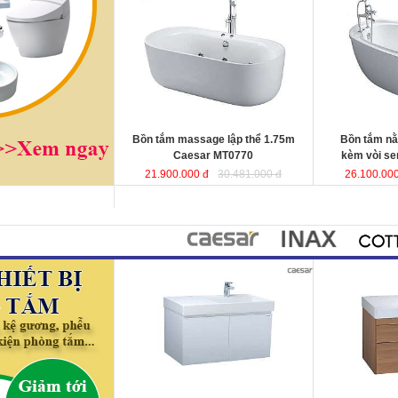
Caesar MT0770
được sản xuất từ
vòi sen Caesa
sợi nhựa tổng hợp Acrylic có độ bền
xuất từ sợi nhự
cao, không bị ngả màu, chịu được
có độ bền cao,
mọi nguồn nước, khó bể vỡ. Bề mặt
chịu được mọi 
b
ồn
láng mịn dễ dàng vệ sinh.
vỡ. Bề mặt b
ồ
Kích thước
: 175x80x60 cm.
sinh.
Dung tích
: 180 lít
Kích thướ
c: 1
Dung tích
: 180 l
Bồn tắm massage lập thể 1.75m
Bồn tắm n
Caesar MT0770
kèm vòi s
21.900.000 đ
30.481.000 đ
26.100.000
Bộ tủ lavabo treo tường 80cm
Bộ tủ lavabo 
Caesar LF5384+ EH05382AV
đ
ược
tường Caesar
thiết kế đầy cảm hứng và sáng tạo
EH05384DW
đ
theo phong cách tối giản hiện đại.
hứng và sáng t
Thể hiện chất lượng thẩm mỹ của
tối giản hiện đ
không gian phòng tắm.
thẩm mỹ của kh
KT lavabo
: 500x800x100 mm.
KT lavabo
: 50
KT tủ treo
: 480x785x450 mm.
KT tủ treo
: 48