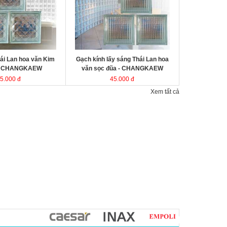
kính Thái Lan
Kích thước
Đóng gói
ái Lan hoa văn Kim
Gạch kính lấy sáng Thái Lan hoa
- CHANGKAEW
văn sọc đũa - CHANGKAEW
5.000 đ
45.000 đ
Xem tất cả