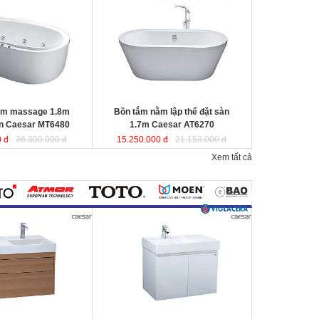
r MT6480
được sản
Caesar AT6270
được sản xuất từ sợi
a tổng hợp Acrylic
nhựa tổng hợp Acrylic có độ bền cao,
 không bị ngả màu,
không bị ngả màu, chịu được mọi
nguồn nước, khó bể
nguồn nước, khó bể vỡ. Bề mặt
n
láng mịn dễ dàng vệ
b
ồn
láng mịn dễ dàng vệ sinh.
Kích thước
: 170x87x60 cm
80x95x65 cm.
Dung tích
: 220 lít
ít
ằm massage 1.8m
Bồn tắm nằm lập thể đặt sàn
en Caesar MT6480
1.7m Caesar AT6270
 đ
36.300.000 đ
15.250.000 đ
21.153.000 đ
Xem tất cả
800mm vân gỗ treo
Bộ tủ lavabo treo tường màu trắng
 LF5384+
Caesar LF5382- EH05382AV
đ
ược
ược thiết kế đầy cảm
thiết kế đầy cảm hứng và sáng tạo
ạo theo phong cách
theo phong cách tối giản hiện đại.
ại. Thể hiện chất lượng
Thể hiện chất lượng thẩm mỹ của
ông gian phòng tắm.
không gian phòng tắm.
0x800x100 mm.
KT lavabo
: 500x800x100 mm.
0x790x500 mm.
KT tủ treo
: 480x785x450 mm.