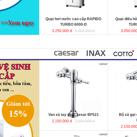
hợp cho phòng ngủ.
KT
: 440x340x970mm
KT
Lưu lượng gió
: 6000 (m3 /h)
Lưu lượng gió
Quạt hơi nước cao cấp RAPIDO
Quạt điều h
TURBO 6000-D
TUR
3.250.000 đ
5.000.000 đ
3.050.000
Van xả tay gạt Caesar BF521
Bộ xả gạt
2.150.000 đ
2.684.000 đ
2.150.000
Bồn tắm massage lập thể 1.75m
Bồn tắm nằm 