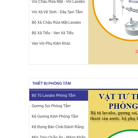
Vòi Chậu Rửa Mặt - Vòi Lavabo
Vòi Xịt Vệ Sinh - Dây Sen Tắm
Bộ Xả Chậu Rửa Mặt Lavabo
Bộ Xả Tiểu - Van Xả Tiểu
Van Vòi Phụ Kiện Khác
THIẾT BỊ PHÒNG TẮM
Bộ Tủ Lavabo Phòng Tắm
Gương Soi Phòng Tắm
Kệ Gương Kính Phòng Tắm
Kệ Đựng Bàn Chải Đánh Răng
Móc Treo Quần Áo - Máng Khăn