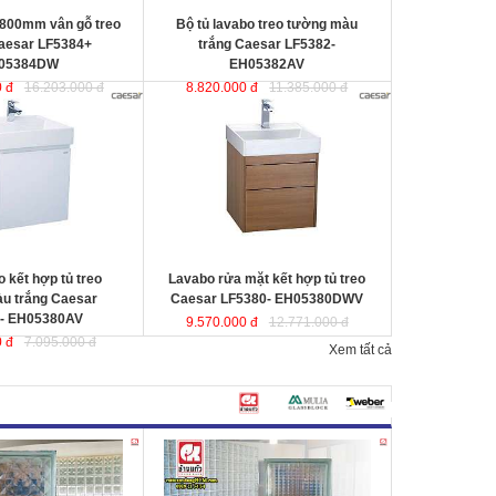
 800mm vân gỗ treo
Bộ tủ lavabo treo tường màu
aesar LF5384+
trắng Caesar LF5382-
05384DW
EH05382AV
 đ
16.203.000 đ
8.820.000 đ
11.385.000 đ
 hợp tủ treo tường
Lavabo rửa mặt kết hợp tủ treo
sar LF5380-
Caesar LF5380- EH05380DWV
ợc thiết kế đầy cảm
ược thiết kế đầy cảm hứng và sáng
ạo theo phong cách
tạo theo phong cách tối giản hiện
ại. Thể hiện chất lượng
đại. Thể hiện chất lượng thẩm mỹ
ông gian phòng tắm.
của không gian phòng tắm.
0x500x100 mm.
KT lavabo
: 500x500x100 mm.
0x490x450 mm.
KT tủ treo
: 480x490x500 mm.
 kết hợp tủ treo
Lavabo rửa mặt kết hợp tủ treo
u trắng Caesar
Caesar LF5380- EH05380DWV
- EH05380AV
9.570.000 đ
12.771.000 đ
 đ
7.095.000 đ
Xem tất cả
 sáng
Changkaew
Gạch kính lấy sáng Changkaew
gạch
gạch