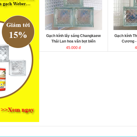
kính Thái Lan
kính Thái Lan
Kích thước
Kích thước
Đóng gói
Đóng gói
Gạch kính lấy sáng Changkaew
Gạch kính Th
Thái Lan hoa văn bọt biển
Cương 
45.000 đ
4