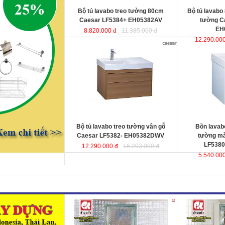
Bộ tủ lavabo treo tường 80cm
Bộ tủ lavabo
Caesar LF5384+ EH05382AV
tường C
EH
8.820.000 đ
11.385.000 đ
12.290.000
Bộ tủ lavabo treo tường vân gỗ
Bồn lavabo kết
Caesar LF5382-
màu trắng Cae
EH05382DWV
đ
ược thiết kế đầy cảm
EH05380AV
ư
hứng và sáng tạo theo phong cách
hứng và sáng t
tối giản hiện đại. Thể hiện chất lượng
tối giản hiện đ
thẩm mỹ của không gian phòng tắm.
thẩm mỹ của kh
KT lavabo
: 500x800x100 mm.
KT lavabo
: 50
KT tủ treo
: 480x790x500 mm.
KT tủ treo
: 48
Bộ tủ lavabo treo tường vân gỗ
Bồn lavabo
Caesar LF5382- EH05382DWV
tường mà
LF5380
12.290.000 đ
16.203.000 đ
5.540.000
Gạch kính lấy sáng Changkaew
Gạch kính lấy
gạch