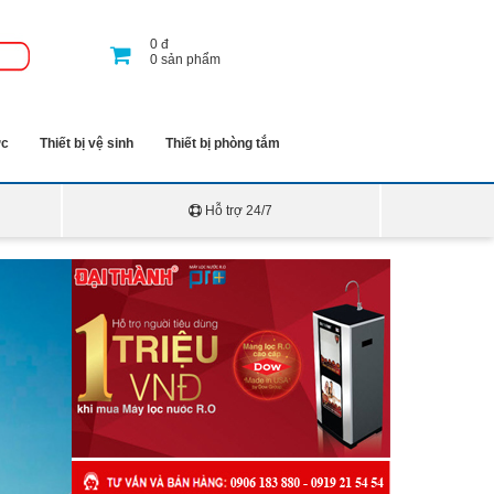
0
đ
0
sản phẩm
ớc
Thiết bị vệ sinh
Thiết bị phòng tắm
Hỗ trợ 24/7