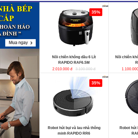
Nồi chiên không dầu 6 Lít RAPIDO
Nồi chiên khô
35%
RAF6.5M
sử dụng chất liệu nhựa
RAF5.0M
ABS an toàn và bền bỉ. Ngoài ra,
lòng nồi được sản xuất từ chất liệu
thép không gỉ phủ men chống dính,
giúp cho thực phẩm không bị dính,
vỡ nát trong quá trình chiên, rán…
Dung tích
: 6 Lít
Dung tích
Công suất
: 1350W
Công suất
Nồi chiên không dầu 6 Lít
Nồi chiên k
RAPIDO RAF6.5M
R
2.010.000 đ
3.100.000 đ
1.100.000
Robot hút bụi và lau nhà thông minh
Robot hút bụi l
35%
RAPIDO RR6
RAPIDO RR5
KT
Robot hút bụi và lau nhà thông
Robot hút 
KT
minh RAPIDO RR6
RA