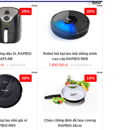
ng dầu 5L RAPIDO
Robot hút bụi lau nhà thông minh
35%
35%
cao cấp RAPIDO RR8
KT
hông dầu 5L RAPIDO
Robot hút bụi lau nhà thông minh
AF5.0M
cao cấp RAPIDO RR8
 đ
1.700.000 đ
7.800.000 đ
12.000.000 đ
au nhà giá rẻ
Chảo chống dính đá hoa cương
30%
10%
RAPIDO 28cm
chất liệu nhôm đúc
nguyên khối giữ nhiệt tốt, thiết kế
hiện đại tiết kiệt năng lượng giúp
món ăn chín đều và nhanh hơn.
bụi lau nhà giá rẻ
Chảo chống dính đá hoa cương
PIDO RR5
RAPIDO 28cm