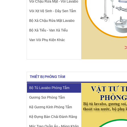
Vòi Chậu Rửa Mặt - Vòi Lavabo
Vòi Xịt Vệ Sinh - Dây Sen Tắm
Bộ Xả Chậu Rửa Mặt Lavabo
Bộ Xả Tiểu - Van Xả Tiểu
Van Vòi Phụ Kiện Khác
THIẾT BỊ PHÒNG TẮM
Bộ Tủ Lavabo Phòng Tắm
Gương Soi Phòng Tắm
Kệ Gương Kính Phòng Tắm
Kệ Đựng Bàn Chải Đánh Răng
Móc Treo Quần Áo - Máng Khăn