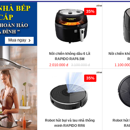
Nồi chiên không dầu 6 Lít RAPIDO
Nồi chiên khô
35%
RAF6.5M
sử dụng chất liệu nhựa
RAF5.0M
ABS an toàn và bền bỉ. Ngoài ra,
lòng nồi được sản xuất từ chất liệu
thép không gỉ phủ men chống dính,
giúp cho thực phẩm không bị dính,
vỡ nát trong quá trình chiên, rán…
Dung tích
: 6 Lít
Dung tích
Công suất
: 1350W
Công suất
Nồi chiên không dầu 6 Lít
Nồi chiên k
RAPIDO RAF6.5M
R
2.010.000 đ
3.100.000 đ
1.100.000
Robot hút bụi và lau nhà thông minh
Robot hút bụi l
35%
RAPIDO RR6
RAPIDO RR5
KT
Robot hút bụi và lau nhà thông
Robot hút 
KT
minh RAPIDO RR6
RA