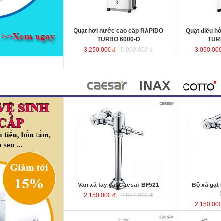
hợp cho phòng ngủ.
KT
: 440x340x970mm
KT
Lưu lượng gió
: 6000 (m3 /h)
Lưu lượng gió
Quạt hơi nước cao cấp RAPIDO
Quạt điều h
TURBO 6000-D
TUR
3.250.000 đ
5.000.000 đ
3.050.000
Van xả tay gạt Caesar BF521
Bộ xả gạt
2.150.000 đ
2.684.000 đ
2.150.000
Bồn tắm massage lập thể 1.75m
Bồn tắm nằm 