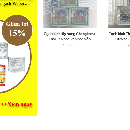
kính Thái Lan
kính Thái Lan
Kích thước
Kích thước
Đóng gói
Đóng gói
Gạch kính lấy sáng Changkaew
Gạch kính Th
Thái Lan hoa văn bọt biển
Cương 
45.000 đ
4