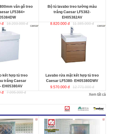
 800mm vân gỗ treo
Bộ tủ lavabo treo tường màu
aesar LF5384+
trắng Caesar LF5382-
05384DW
EH05382AV
 đ
16.203.000 đ
8.820.000 đ
11.385.000 đ
 hợp tủ treo tường
Lavabo rửa mặt kết hợp tủ treo
sar LF5380-
Caesar LF5380- EH05380DWV
ợc thiết kế đầy cảm
ược thiết kế đầy cảm hứng và sáng
ạo theo phong cách
tạo theo phong cách tối giản hiện
ại. Thể hiện chất lượng
đại. Thể hiện chất lượng thẩm mỹ
ông gian phòng tắm.
của không gian phòng tắm.
0x500x100 mm.
KT lavabo
: 500x500x100 mm.
0x490x450 mm.
KT tủ treo
: 480x490x500 mm.
 kết hợp tủ treo
Lavabo rửa mặt kết hợp tủ treo
u trắng Caesar
Caesar LF5380- EH05380DWV
- EH05380AV
9.570.000 đ
12.771.000 đ
 đ
7.095.000 đ
Xem tất cả
 sáng
Changkaew
Gạch kính lấy sáng Changkaew
gạch
gạch