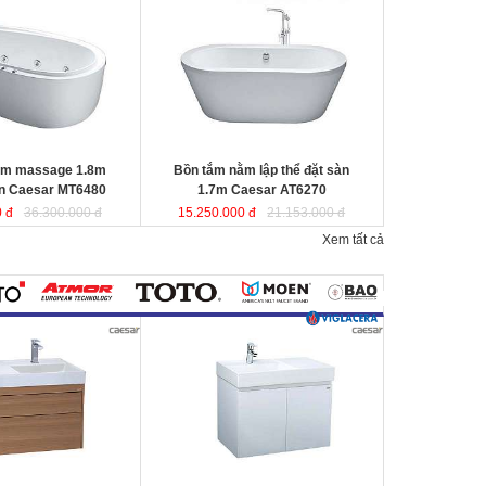
r MT6480
được sản
Caesar AT6270
được sản xuất từ sợi
a tổng hợp Acrylic
nhựa tổng hợp Acrylic có độ bền cao,
 không bị ngả màu,
không bị ngả màu, chịu được mọi
nguồn nước, khó bể
nguồn nước, khó bể vỡ. Bề mặt
n
láng mịn dễ dàng vệ
b
ồn
láng mịn dễ dàng vệ sinh.
Kích thước
: 170x87x60 cm
80x95x65 cm.
Dung tích
: 220 lít
ít
ằm massage 1.8m
Bồn tắm nằm lập thể đặt sàn
en Caesar MT6480
1.7m Caesar AT6270
 đ
36.300.000 đ
15.250.000 đ
21.153.000 đ
Xem tất cả
800mm vân gỗ treo
Bộ tủ lavabo treo tường màu trắng
 LF5384+
Caesar LF5382- EH05382AV
đ
ược
ược thiết kế đầy cảm
thiết kế đầy cảm hứng và sáng tạo
ạo theo phong cách
theo phong cách tối giản hiện đại.
ại. Thể hiện chất lượng
Thể hiện chất lượng thẩm mỹ của
ông gian phòng tắm.
không gian phòng tắm.
0x800x100 mm.
KT lavabo
: 500x800x100 mm.
0x790x500 mm.
KT tủ treo
: 480x785x450 mm.