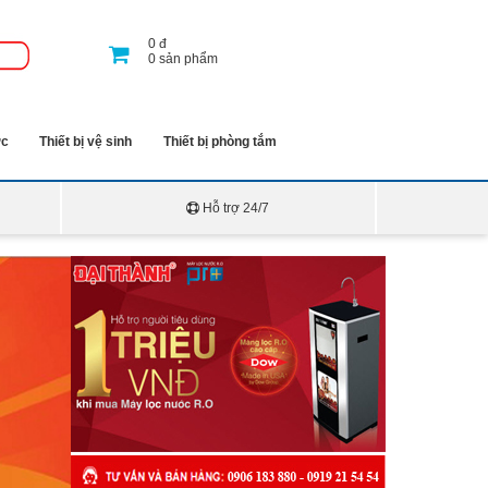
0
đ
0
sản phẩm
ớc
Thiết bị vệ sinh
Thiết bị phòng tắm
Hỗ trợ 24/7