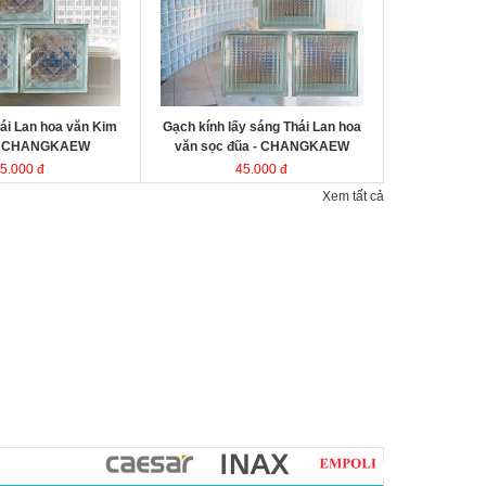
kính Thái Lan
Kích thước
Đóng gói
ái Lan hoa văn Kim
Gạch kính lấy sáng Thái Lan hoa
- CHANGKAEW
văn sọc đũa - CHANGKAEW
5.000 đ
45.000 đ
Xem tất cả