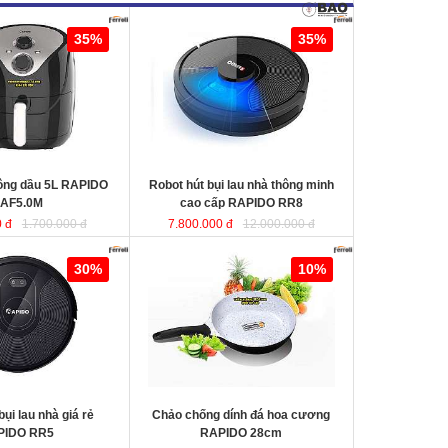
ng dầu 5L RAPIDO
Robot hút bụi lau nhà thông minh
35%
35%
cao cấp RAPIDO RR8
KT
hông dầu 5L RAPIDO
Robot hút bụi lau nhà thông minh
AF5.0M
cao cấp RAPIDO RR8
 đ
1.700.000 đ
7.800.000 đ
12.000.000 đ
au nhà giá rẻ
Chảo chống dính đá hoa cương
30%
10%
RAPIDO 28cm
chất liệu nhôm đúc
nguyên khối giữ nhiệt tốt, thiết kế
hiện đại tiết kiệt năng lượng giúp
món ăn chín đều và nhanh hơn.
bụi lau nhà giá rẻ
Chảo chống dính đá hoa cương
PIDO RR5
RAPIDO 28cm