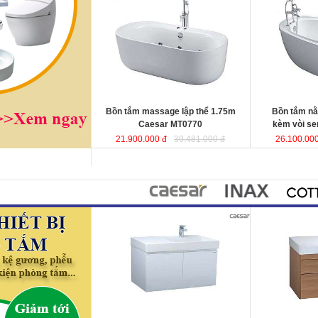
Caesar MT0770
được sản xuất từ
vòi sen Caesa
sợi nhựa tổng hợp Acrylic có độ bền
xuất từ sợi nhự
cao, không bị ngả màu, chịu được
có độ bền cao,
mọi nguồn nước, khó bể vỡ. Bề mặt
chịu được mọi 
b
ồn
láng mịn dễ dàng vệ sinh.
vỡ. Bề mặt b
ồ
Kích thước
: 175x80x60 cm.
sinh.
Dung tích
: 180 lít
Kích thướ
c: 1
Dung tích
: 180 l
Bồn tắm massage lập thể 1.75m
Bồn tắm n
Caesar MT0770
kèm vòi s
21.900.000 đ
30.481.000 đ
26.100.000
Bộ tủ lavabo treo tường 80cm
Bộ tủ lavabo 
Caesar LF5384+ EH05382AV
đ
ược
tường Caesar
thiết kế đầy cảm hứng và sáng tạo
EH05384DW
đ
theo phong cách tối giản hiện đại.
hứng và sáng t
Thể hiện chất lượng thẩm mỹ của
tối giản hiện đ
không gian phòng tắm.
thẩm mỹ của kh
KT lavabo
: 500x800x100 mm.
KT lavabo
: 50
KT tủ treo
: 480x785x450 mm.
KT tủ treo
: 48