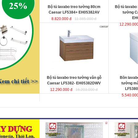
Bộ tủ lavabo treo tường 80cm
Bộ tủ lavabo
Caesar LF5384+ EH05382AV
tường C
EH
8.820.000 đ
11.385.000 đ
12.290.000
Bộ tủ lavabo treo tường vân gỗ
Bồn lavabo kết
Caesar LF5382-
màu trắng Cae
EH05382DWV
đ
ược thiết kế đầy cảm
EH05380AV
ư
hứng và sáng tạo theo phong cách
hứng và sáng t
tối giản hiện đại. Thể hiện chất lượng
tối giản hiện đ
thẩm mỹ của không gian phòng tắm.
thẩm mỹ của kh
KT lavabo
: 500x800x100 mm.
KT lavabo
: 50
KT tủ treo
: 480x790x500 mm.
KT tủ treo
: 48
Bộ tủ lavabo treo tường vân gỗ
Bồn lavabo
Caesar LF5382- EH05382DWV
tường mà
LF5380
12.290.000 đ
16.203.000 đ
5.540.000
Gạch kính lấy sáng Changkaew
Gạch kính lấy
gạch