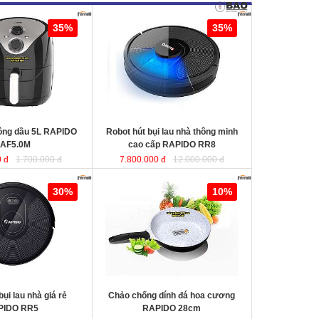
ng dầu 5L RAPIDO
Robot hút bụi lau nhà thông minh
35%
35%
cao cấp RAPIDO RR8
KT
hông dầu 5L RAPIDO
Robot hút bụi lau nhà thông minh
AF5.0M
cao cấp RAPIDO RR8
 đ
1.700.000 đ
7.800.000 đ
12.000.000 đ
au nhà giá rẻ
Chảo chống dính đá hoa cương
30%
10%
RAPIDO 28cm
chất liệu nhôm đúc
nguyên khối giữ nhiệt tốt, thiết kế
hiện đại tiết kiệt năng lượng giúp
món ăn chín đều và nhanh hơn.
bụi lau nhà giá rẻ
Chảo chống dính đá hoa cương
PIDO RR5
RAPIDO 28cm