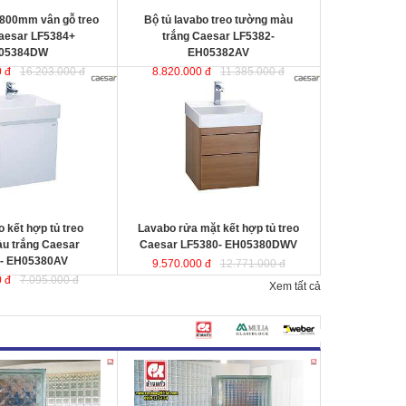
 800mm vân gỗ treo
Bộ tủ lavabo treo tường màu
aesar LF5384+
trắng Caesar LF5382-
05384DW
EH05382AV
 đ
16.203.000 đ
8.820.000 đ
11.385.000 đ
 hợp tủ treo tường
Lavabo rửa mặt kết hợp tủ treo
sar LF5380-
Caesar LF5380- EH05380DWV
ợc thiết kế đầy cảm
ược thiết kế đầy cảm hứng và sáng
ạo theo phong cách
tạo theo phong cách tối giản hiện
ại. Thể hiện chất lượng
đại. Thể hiện chất lượng thẩm mỹ
ông gian phòng tắm.
của không gian phòng tắm.
0x500x100 mm.
KT lavabo
: 500x500x100 mm.
0x490x450 mm.
KT tủ treo
: 480x490x500 mm.
 kết hợp tủ treo
Lavabo rửa mặt kết hợp tủ treo
u trắng Caesar
Caesar LF5380- EH05380DWV
- EH05380AV
9.570.000 đ
12.771.000 đ
 đ
7.095.000 đ
Xem tất cả
 sáng
Changkaew
Gạch kính lấy sáng Changkaew
gạch
gạch