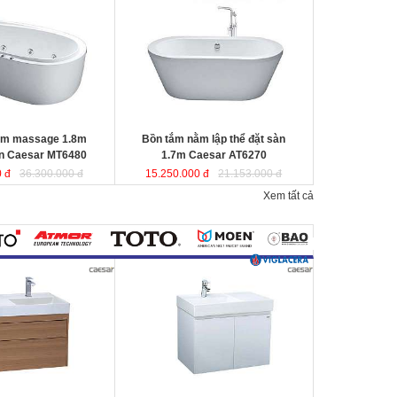
r MT6480
được sản
Caesar AT6270
được sản xuất từ sợi
a tổng hợp Acrylic
nhựa tổng hợp Acrylic có độ bền cao,
 không bị ngả màu,
không bị ngả màu, chịu được mọi
nguồn nước, khó bể
nguồn nước, khó bể vỡ. Bề mặt
n
láng mịn dễ dàng vệ
b
ồn
láng mịn dễ dàng vệ sinh.
Kích thước
: 170x87x60 cm
80x95x65 cm.
Dung tích
: 220 lít
ít
ằm massage 1.8m
Bồn tắm nằm lập thể đặt sàn
en Caesar MT6480
1.7m Caesar AT6270
 đ
36.300.000 đ
15.250.000 đ
21.153.000 đ
Xem tất cả
800mm vân gỗ treo
Bộ tủ lavabo treo tường màu trắng
 LF5384+
Caesar LF5382- EH05382AV
đ
ược
ược thiết kế đầy cảm
thiết kế đầy cảm hứng và sáng tạo
ạo theo phong cách
theo phong cách tối giản hiện đại.
ại. Thể hiện chất lượng
Thể hiện chất lượng thẩm mỹ của
ông gian phòng tắm.
không gian phòng tắm.
0x800x100 mm.
KT lavabo
: 500x800x100 mm.
0x790x500 mm.
KT tủ treo
: 480x785x450 mm.