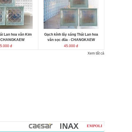
kính Thái Lan
Kích thước
Đóng gói
ái Lan hoa văn Kim
Gạch kính lấy sáng Thái Lan hoa
- CHANGKAEW
văn sọc đũa - CHANGKAEW
5.000 đ
45.000 đ
Xem tất cả