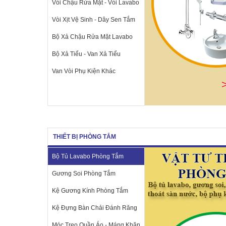
Vòi Chậu Rửa Mặt - Vòi Lavabo
Vòi Xịt Vệ Sinh - Dây Sen Tắm
Bộ Xả Chậu Rửa Mặt Lavabo
Bộ Xả Tiểu - Van Xả Tiểu
Van Vòi Phụ Kiện Khác
THIẾT BỊ PHÒNG TẮM
Bộ Tủ Lavabo Phòng Tắm
Gương Soi Phòng Tắm
Kệ Gương Kính Phòng Tắm
Kệ Đựng Bàn Chải Đánh Răng
Móc Treo Quần Áo - Máng Khăn