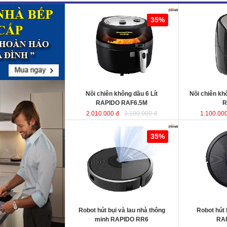
Nồi chiên không dầu 6 Lít RAPIDO
Nồi chiên khô
35%
RAF6.5M
sử dụng chất liệu nhựa
RAF5.0M
ABS an toàn và bền bỉ. Ngoài ra,
lòng nồi được sản xuất từ chất liệu
thép không gỉ phủ men chống dính,
giúp cho thực phẩm không bị dính,
vỡ nát trong quá trình chiên, rán…
Dung tích
: 6 Lít
Dung tích
Công suất
: 1350W
Công suất
Nồi chiên không dầu 6 Lít
Nồi chiên k
RAPIDO RAF6.5M
R
2.010.000 đ
3.100.000 đ
1.100.000
Robot hút bụi và lau nhà thông minh
Robot hút bụi l
35%
RAPIDO RR6
RAPIDO RR5
KT
Robot hút bụi và lau nhà thông
Robot hút 
KT
minh RAPIDO RR6
RA