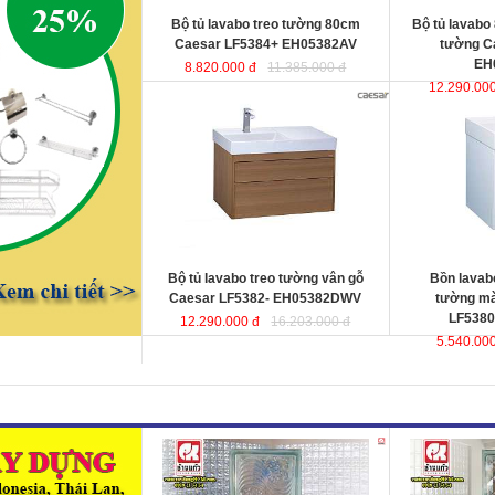
Bộ tủ lavabo treo tường 80cm
Bộ tủ lavabo
Caesar LF5384+ EH05382AV
tường C
EH
8.820.000 đ
11.385.000 đ
12.290.000
Bộ tủ lavabo treo tường vân gỗ
Bồn lavabo kết
Caesar LF5382-
màu trắng Cae
EH05382DWV
đ
ược thiết kế đầy cảm
EH05380AV
ư
hứng và sáng tạo theo phong cách
hứng và sáng t
tối giản hiện đại. Thể hiện chất lượng
tối giản hiện đ
thẩm mỹ của không gian phòng tắm.
thẩm mỹ của kh
KT lavabo
: 500x800x100 mm.
KT lavabo
: 50
KT tủ treo
: 480x790x500 mm.
KT tủ treo
: 48
Bộ tủ lavabo treo tường vân gỗ
Bồn lavabo
Caesar LF5382- EH05382DWV
tường mà
LF5380
12.290.000 đ
16.203.000 đ
5.540.000
Gạch kính lấy sáng Changkaew
Gạch kính lấy
gạch