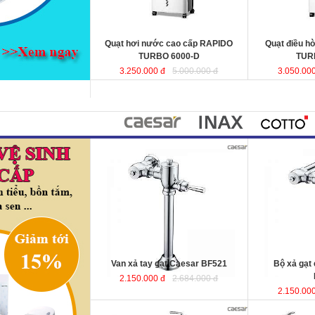
hợp cho phòng ngủ.
KT
: 440x340x970mm
KT
Lưu lượng gió
: 6000 (m3 /h)
Lưu lượng gió
Quạt hơi nước cao cấp RAPIDO
Quạt điều h
TURBO 6000-D
TUR
3.250.000 đ
5.000.000 đ
3.050.000
Van xả tay gạt Caesar BF521
Bộ xả gạt
2.150.000 đ
2.684.000 đ
2.150.000
Bồn tắm massage lập thể 1.75m
Bồn tắm nằm 