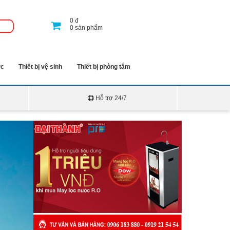
0
đ
0
sản phẩm
ớc
Thiết bị vệ sinh
Thiết bị phòng tắm
Hỗ trợ 24/7