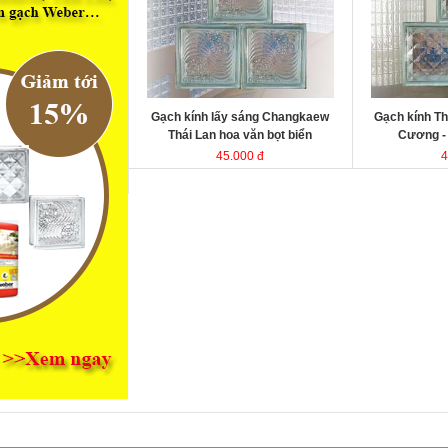
kính Thái Lan
kính Thái Lan
Kích thước
Kích thước
Đóng gói
Đóng gói
Gạch kính lấy sáng Changkaew
Gạch kính Th
Thái Lan hoa văn bọt biển
Cương 
45.000 đ
4