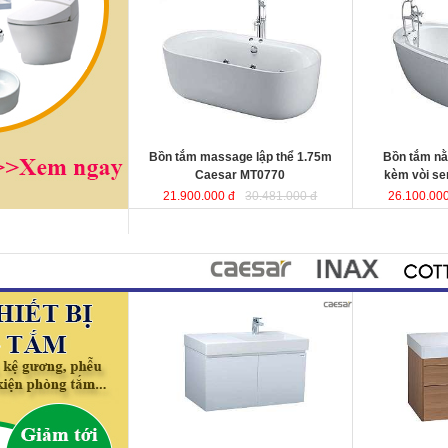
Caesar MT0770
được sản xuất từ
vòi sen Caesa
sợi nhựa tổng hợp Acrylic có độ bền
xuất từ sợi nhự
cao, không bị ngả màu, chịu được
có độ bền cao,
mọi nguồn nước, khó bể vỡ. Bề mặt
chịu được mọi 
b
ồn
láng mịn dễ dàng vệ sinh.
vỡ. Bề mặt b
ồ
Kích thước
: 175x80x60 cm.
sinh.
Dung tích
: 180 lít
Kích thướ
c: 1
Dung tích
: 180 l
Bồn tắm massage lập thể 1.75m
Bồn tắm n
Caesar MT0770
kèm vòi s
21.900.000 đ
30.481.000 đ
26.100.000
Bộ tủ lavabo treo tường 80cm
Bộ tủ lavabo 
Caesar LF5384+ EH05382AV
đ
ược
tường Caesar
thiết kế đầy cảm hứng và sáng tạo
EH05384DW
đ
theo phong cách tối giản hiện đại.
hứng và sáng t
Thể hiện chất lượng thẩm mỹ của
tối giản hiện đ
không gian phòng tắm.
thẩm mỹ của kh
KT lavabo
: 500x800x100 mm.
KT lavabo
: 50
KT tủ treo
: 480x785x450 mm.
KT tủ treo
: 48