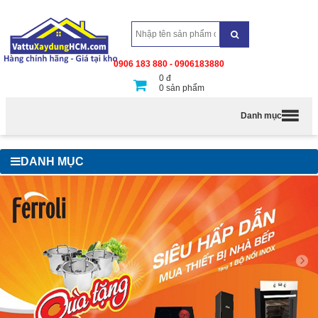
0906 183 880 - 0906183880
0
đ
0
sản phẩm
Danh mục
DANH MỤC