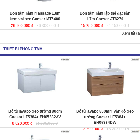
Kích thướ
c: 180x95x65 cm.
Dung tích
: 220 lít
Dung tích
: 180 lít
Bồn tắm nằm massage 1.8m
Bồn tắm nằm lập thể đặt sàn
kèm vòi sen Caesar MT6480
1.7m Caesar AT6270
26.100.000 đ
36.300.000 đ
15.250.000 đ
21.153.000 đ
Xem tất cả
THIẾT BỊ PHÒNG TẮM
Bộ tủ lavabo treo tường 80cm
Bộ tủ lavabo 800mm vân gỗ treo
Caesar LF5384+ EH05382AV
đ
ược
tường Caesar LF5384+
thiết kế đầy cảm hứng và sáng tạo
EH05384DW
đ
ược thiết kế đầy cảm
theo phong cách tối giản hiện đại.
hứng và sáng tạo theo phong cách
Thể hiện chất lượng thẩm mỹ của
tối giản hiện đại. Thể hiện chất
không gian phòng tắm.
lượng thẩm mỹ của không gian
KT lavabo
: 500x800x100 mm.
phòng tắm.
KT tủ treo
: 480x785x450 mm.
KT lavabo
: 500x800x100 mm.
KT tủ treo
: 480x790x500 mm.
Bộ tủ lavabo treo tường 80cm
Bộ tủ lavabo 800mm vân gỗ treo
Caesar LF5384+ EH05382AV
tường Caesar LF5384+
EH05384DW
8.820.000 đ
11.385.000 đ
12.290.000 đ
16.203.000 đ
Bộ tủ lavabo treo tường màu trắng
Bộ tủ lavabo treo tường vân gỗ
Caesar LF5382- EH05382AV
đ
ược
Caesar LF5382-