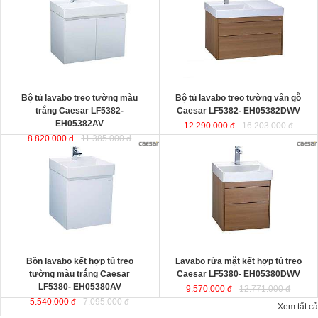
thiết kế đầy cảm hứng và sáng tạo
EH05382DWV
đ
ược thiết kế đầy
theo phong cách tối giản hiện đại.
cảm hứng và sáng tạo theo phong
Thể hiện chất lượng thẩm mỹ của
cách tối giản hiện đại. Thể hiện chất
không gian phòng tắm.
lượng thẩm mỹ của không gian
KT lavabo
: 500x800x100 mm.
phòng tắm.
KT tủ treo
: 480x785x450 mm.
KT lavabo
: 500x800x100 mm.
KT tủ treo
: 480x790x500 mm.
Bộ tủ lavabo treo tường màu
Bộ tủ lavabo treo tường vân gỗ
trắng Caesar LF5382-
Caesar LF5382- EH05382DWV
EH05382AV
12.290.000 đ
16.203.000 đ
8.820.000 đ
11.385.000 đ
Bồn lavabo kết hợp tủ treo tường
Lavabo rửa mặt kết hợp tủ treo
màu trắng Caesar LF5380-
Caesar LF5380- EH05380DWV
EH05380AV
ược thiết kế đầy cảm
ược thiết kế đầy cảm hứng và sáng
hứng và sáng tạo theo phong cách
tạo theo phong cách tối giản hiện
tối giản hiện đại. Thể hiện chất
đại. Thể hiện chất lượng thẩm mỹ
lượng thẩm mỹ của không gian
của không gian phòng tắm.
phòng tắm.
KT lavabo
: 500x500x100 mm.
KT lavabo
: 500x500x100 mm.
KT tủ treo
: 480x490x500 mm.
KT tủ treo
: 480x490x450 mm.
Bồn lavabo kết hợp tủ treo
Lavabo rửa mặt kết hợp tủ treo
tường màu trắng Caesar
Caesar LF5380- EH05380DWV
LF5380- EH05380AV
9.570.000 đ
12.771.000 đ
5.540.000 đ
7.095.000 đ
Xem tất cả