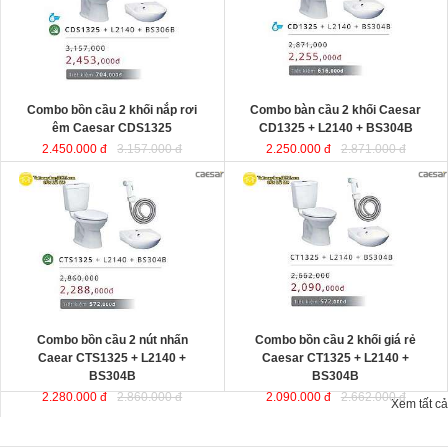
Combo bồn cầu 2 khối nắp rơi
Combo bàn cầu 2 khối Caesar
êm Caesar CDS1325
CD1325 + L2140 + BS304B
2.450.000 đ
3.157.000 đ
2.250.000 đ
2.871.000 đ
Combo bồn cầu 2 nút nhấn
Combo bồn cầu 2 khối giá rẻ
Caear CTS1325 + L2140 +
Caesar CT1325 + L2140 +
BS304B
BS304B
2.280.000 đ
2.860.000 đ
2.090.000 đ
2.662.000 đ
Xem tất cả