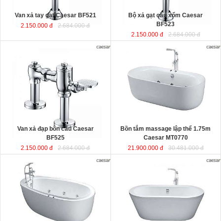
Van xả tay gạt Caesar BF521
Bộ xả gạt cầu xổm Caesar
BF523
2.150.000 đ
2.684.000 đ
2.150.000 đ
2.684.000 đ
Bồn tắm massage lập thể 1.75m
Caesar MT0770
được sản xuất từ
sợi nhựa tổng hợp Acrylic có độ bền
cao, không bị ngả màu, chịu được
mọi nguồn nước, khó bể vỡ. Bề mặt
b
ồn
láng mịn dễ dàng vệ sinh.
Kích thước
: 175x80x60 cm.
Dung tích
: 180 lít
Van xả đạp bồn cầu Caesar
Bồn tắm massage lập thể 1.75m
BF525
Caesar MT0770
2.150.000 đ
2.684.000 đ
21.900.000 đ
30.481.000 đ
Bồn tắm nằm massage 1.8m kèm
Bồn tắm nằm lập thể đặt sàn 1.7m
vòi sen Caesar MT6480
được sản
Caesar AT6270
được sản xuất từ
xuất từ sợi nhựa tổng hợp Acrylic
sợi nhựa tổng hợp Acrylic có độ bền
có độ bền cao, không bị ngả màu,
cao, không bị ngả màu, chịu được
chịu được mọi nguồn nước, khó bể
mọi nguồn nước, khó bể vỡ. Bề mặt
vỡ. Bề mặt b
ồn
láng mịn dễ dàng vệ
b
ồn
láng mịn dễ dàng vệ sinh.
sinh.
Kích thước
: 170x87x60 cm