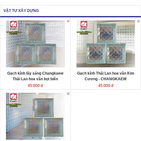
VẬT TƯ XÂY DỰNG
Gạch kính lấy sáng Changkaew
Gạch kính lấy sáng
Changkaew
gạch
gạch
kính Thái Lan
kính Thái Lan
Kích thước
Kích thước
Đóng gói
Đóng gói
Gạch kính lấy sáng Changkaew
Gạch kính Thái Lan hoa văn Kim
Thái Lan hoa văn bọt biển
Cương - CHANGKAEW
45.000 đ
45.000 đ
Gạch kính lấy sáng Changkaew
gạch
kính Thái Lan
Kích thước
Đóng gói