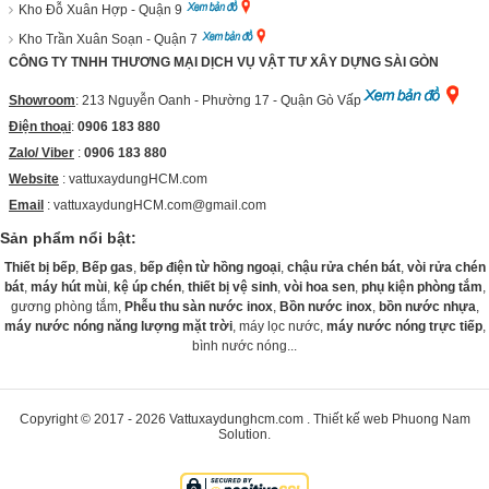
Kho Đỗ Xuân Hợp - Quận 9
Kho Trần Xuân Soạn - Quận 7
CÔNG TY TNHH THƯƠNG MẠI DỊCH VỤ VẬT TƯ XÂY DỰNG SÀI GÒN
Showroom
: 213 Nguyễn Oanh - Phường 17 - Quận Gò Vấp
Điện thoại
:
0906 183 880
Zalo/ Viber
:
0906 183 880
Website
:
vattuxaydungHCM.com
Email
: vattuxaydungHCM.com@gmail.com
Sản phẩm nổi bật:
Thiết bị bếp
,
Bếp gas
,
bếp điện từ hồng ngoại
,
chậu rửa chén bát
,
vòi rửa chén
bát
,
máy hút mùi
,
kệ úp chén
,
thiết bị vệ sinh
,
vòi hoa sen
,
phụ kiện phòng tắm
,
gương phòng tắm,
Phễu thu sàn nước inox
,
Bồn nước inox
,
bồn nước nhựa
,
máy nước nóng năng lượng mặt trời
, máy lọc nước,
máy nước nóng trực tiếp
,
bình nước nóng...
Copyright © 2017 - 2026
Vattuxaydunghcm.com
.
Thiết kế web
Phuong Nam
Solution
.