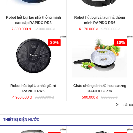
KT
KT
Robot hút bụi lau nhà thông minh
Robot hút bụi và lau nhà thông
cao cấp RAPIDO RR8
minh RAPIDO RR6
7.800.000 đ
12.000.000 đ
6.170.000 đ
9.500.000 đ
Robot hút bụi lau nhà giá rẻ
Chảo chống dính đá hoa cương
30%
10%
RAPIDO RR5
RAPIDO 28cm
chất liệu nhôm đúc
nguyên khối giữ nhiệt tốt, thiết kế
hiện đại tiết kiệt năng lượng giúp
món ăn chín đều và nhanh hơn.
Robot hút bụi lau nhà giá rẻ
Chảo chống dính đá hoa cương
KT
RAPIDO RR5
RAPIDO 28cm
4.900.000 đ
7.000.000 đ
500.000 đ
560.000 đ
Xem tất cả
THIẾT BỊ ĐIỆN NƯỚC
Quạt hơi nước công suất lớn
Quạt làm mát công suất lớn