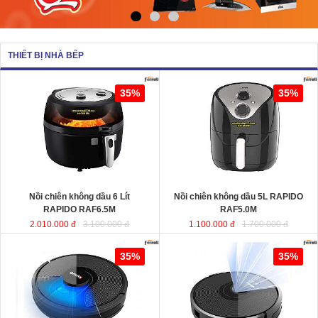
THIẾT BỊ NHÀ BẾP
Nồi chiên không dầu 6 Lít RAPIDO
Nồi chiên không dầu 5L RAPIDO
35%
35%
RAF6.5M
sử dụng chất liệu nhựa
RAF5.0M
ABS an toàn và bền bỉ. Ngoài ra,
lòng nồi được sản xuất từ chất liệu
thép không gỉ phủ men chống dính,
giúp cho thực phẩm không bị dính,
vỡ nát trong quá trình chiên, rán…
Dung tích
: 6 Lít
Dung tích
Công suất
: 1350W
Công suất
Nồi chiên không dầu 6 Lít
Nồi chiên không dầu 5L RAPIDO
RAPIDO RAF6.5M
RAF5.0M
2.010.000 đ
3.100.000 đ
1.100.000 đ
1.700.000 đ
Robot hút bụi lau nhà thông minh
Robot hút bụi và lau nhà thông minh
35%
35%
cao cấp RAPIDO RR8
RAPIDO RR6