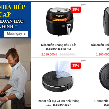
Nồi chiên không dầu 6 Lít RAPIDO
Nồi chiên khô
35%
RAF6.5M
sử dụng chất liệu nhựa
RAF5.0M
ABS an toàn và bền bỉ. Ngoài ra,
lòng nồi được sản xuất từ chất liệu
thép không gỉ phủ men chống dính,
giúp cho thực phẩm không bị dính,
vỡ nát trong quá trình chiên, rán…
Dung tích
: 6 Lít
Dung tích
Công suất
: 1350W
Công suất
Nồi chiên không dầu 6 Lít
Nồi chiên k
RAPIDO RAF6.5M
R
2.010.000 đ
3.100.000 đ
1.100.000
Robot hút bụi và lau nhà thông minh
Robot hút bụi l
35%
RAPIDO RR6
RAPIDO RR5
KT
Robot hút bụi và lau nhà thông
Robot hút 
KT
minh RAPIDO RR6
RA