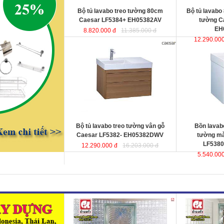
Bộ tủ lavabo treo tường 80cm
Bộ tủ lavabo
Caesar LF5384+ EH05382AV
tường C
EH
8.820.000 đ
11.385.000 đ
12.290.000
Bộ tủ lavabo treo tường vân gỗ
Bồn lavabo kết
Caesar LF5382-
màu trắng Cae
EH05382DWV
đ
ược thiết kế đầy cảm
EH05380AV
ư
hứng và sáng tạo theo phong cách
hứng và sáng t
tối giản hiện đại. Thể hiện chất lượng
tối giản hiện đ
thẩm mỹ của không gian phòng tắm.
thẩm mỹ của kh
KT lavabo
: 500x800x100 mm.
KT lavabo
: 50
KT tủ treo
: 480x790x500 mm.
KT tủ treo
: 48
Bộ tủ lavabo treo tường vân gỗ
Bồn lavabo
Caesar LF5382- EH05382DWV
tường mà
LF5380
12.290.000 đ
16.203.000 đ
5.540.000
Gạch kính lấy sáng Changkaew
Gạch kính lấy
gạch