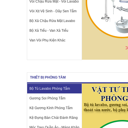
Vòi Chậu Rửa Mặt - Vòi Lavabo
Vòi Xịt Vệ Sinh - Dây Sen Tắm
Bộ Xả Chậu Rửa Mặt Lavabo
Bộ Xả Tiểu - Van Xả Tiểu
Van Vòi Phụ Kiện Khác
THIẾT BỊ PHÒNG TẮM
Bộ Tủ Lavabo Phòng Tắm
Gương Soi Phòng Tắm
Kệ Gương Kính Phòng Tắm
Kệ Đựng Bàn Chải Đánh Răng
Móc Treo Quần Áo - Máng Khăn