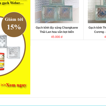
kính Thái Lan
kính Thái Lan
Kích thước
Kích thước
Đóng gói
Đóng gói
Gạch kính lấy sáng Changkaew
Gạch kính Th
Thái Lan hoa văn bọt biển
Cương 
45.000 đ
4