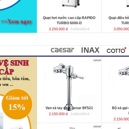
hợp cho phòng ngủ.
KT
: 440x340x970mm
KT
Lưu lượng gió
: 6000 (m3 /h)
Lưu lượng gió
Quạt hơi nước cao cấp RAPIDO
Quạt điều h
TURBO 6000-D
TUR
3.250.000 đ
5.000.000 đ
3.050.000
Van xả tay gạt Caesar BF521
Bộ xả gạt
2.150.000 đ
2.684.000 đ
2.150.000
Bồn tắm massage lập thể 1.75m
Bồn tắm nằm 