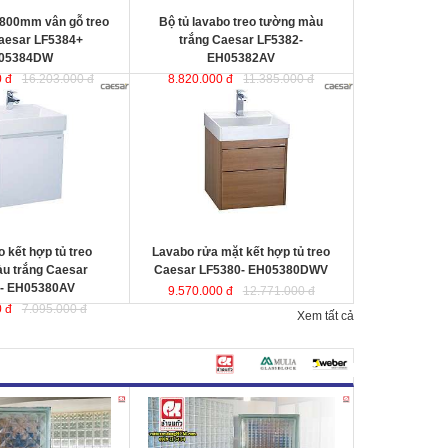
 800mm vân gỗ treo
Bộ tủ lavabo treo tường màu
aesar LF5384+
trắng Caesar LF5382-
05384DW
EH05382AV
 đ
16.203.000 đ
8.820.000 đ
11.385.000 đ
 hợp tủ treo tường
Lavabo rửa mặt kết hợp tủ treo
sar LF5380-
Caesar LF5380- EH05380DWV
ợc thiết kế đầy cảm
ược thiết kế đầy cảm hứng và sáng
ạo theo phong cách
tạo theo phong cách tối giản hiện
ại. Thể hiện chất lượng
đại. Thể hiện chất lượng thẩm mỹ
ông gian phòng tắm.
của không gian phòng tắm.
0x500x100 mm.
KT lavabo
: 500x500x100 mm.
0x490x450 mm.
KT tủ treo
: 480x490x500 mm.
 kết hợp tủ treo
Lavabo rửa mặt kết hợp tủ treo
u trắng Caesar
Caesar LF5380- EH05380DWV
- EH05380AV
9.570.000 đ
12.771.000 đ
 đ
7.095.000 đ
Xem tất cả
 sáng
Changkaew
Gạch kính lấy sáng Changkaew
gạch
gạch