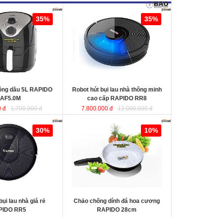
ng dầu 5L RAPIDO
Robot hút bụi lau nhà thông minh
35%
35%
cao cấp RAPIDO RR8
KT
hông dầu 5L RAPIDO
Robot hút bụi lau nhà thông minh
AF5.0M
cao cấp RAPIDO RR8
 đ
1.700.000 đ
7.800.000 đ
12.000.000 đ
au nhà giá rẻ
Chảo chống dính đá hoa cương
30%
10%
RAPIDO 28cm
chất liệu nhôm đúc
nguyên khối giữ nhiệt tốt, thiết kế
hiện đại tiết kiệt năng lượng giúp
món ăn chín đều và nhanh hơn.
bụi lau nhà giá rẻ
Chảo chống dính đá hoa cương
PIDO RR5
RAPIDO 28cm