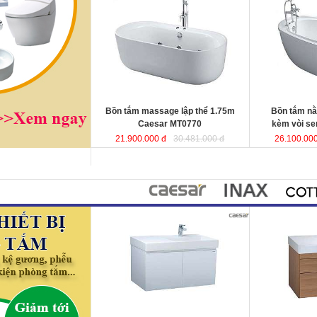
Caesar MT0770
được sản xuất từ
vòi sen Caesa
sợi nhựa tổng hợp Acrylic có độ bền
xuất từ sợi nhự
cao, không bị ngả màu, chịu được
có độ bền cao,
mọi nguồn nước, khó bể vỡ. Bề mặt
chịu được mọi 
b
ồn
láng mịn dễ dàng vệ sinh.
vỡ. Bề mặt b
ồ
Kích thước
: 175x80x60 cm.
sinh.
Dung tích
: 180 lít
Kích thướ
c: 1
Dung tích
: 180 l
Bồn tắm massage lập thể 1.75m
Bồn tắm n
Caesar MT0770
kèm vòi s
21.900.000 đ
30.481.000 đ
26.100.000
Bộ tủ lavabo treo tường 80cm
Bộ tủ lavabo 
Caesar LF5384+ EH05382AV
đ
ược
tường Caesar
thiết kế đầy cảm hứng và sáng tạo
EH05384DW
đ
theo phong cách tối giản hiện đại.
hứng và sáng t
Thể hiện chất lượng thẩm mỹ của
tối giản hiện đ
không gian phòng tắm.
thẩm mỹ của kh
KT lavabo
: 500x800x100 mm.
KT lavabo
: 50
KT tủ treo
: 480x785x450 mm.
KT tủ treo
: 48