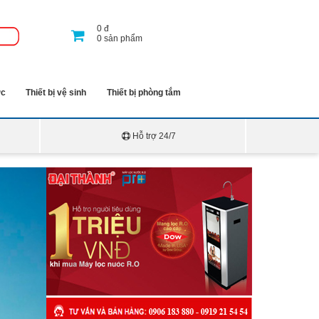
0
đ
0
sản phẩm
ớc
Thiết bị vệ sinh
Thiết bị phòng tắm
Hỗ trợ 24/7