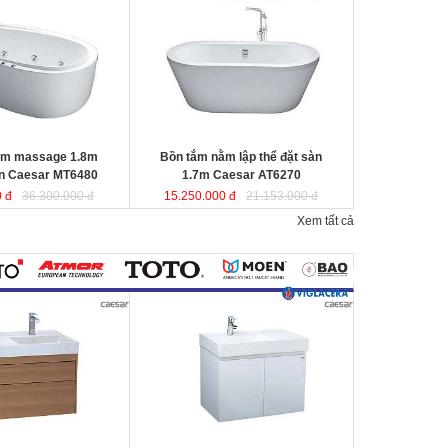
r MT6480
được sản
Caesar AT6270
được sản xuất từ sợi
a tổng hợp Acrylic
nhựa tổng hợp Acrylic có độ bền cao,
 không bị ngả màu,
không bị ngả màu, chịu được mọi
nguồn nước, khó bể
nguồn nước, khó bể vỡ. Bề mặt
n
láng mịn dễ dàng vệ
b
ồn
láng mịn dễ dàng vệ sinh.
Kích thước
: 170x87x60 cm
80x95x65 cm.
Dung tích
: 220 lít
ít
ằm massage 1.8m
Bồn tắm nằm lập thể đặt sàn
en Caesar MT6480
1.7m Caesar AT6270
 đ
36.300.000 đ
15.250.000 đ
21.153.000 đ
Xem tất cả
800mm vân gỗ treo
Bộ tủ lavabo treo tường màu trắng
 LF5384+
Caesar LF5382- EH05382AV
đ
ược
ược thiết kế đầy cảm
thiết kế đầy cảm hứng và sáng tạo
ạo theo phong cách
theo phong cách tối giản hiện đại.
ại. Thể hiện chất lượng
Thể hiện chất lượng thẩm mỹ của
ông gian phòng tắm.
không gian phòng tắm.
0x800x100 mm.
KT lavabo
: 500x800x100 mm.
0x790x500 mm.
KT tủ treo
: 480x785x450 mm.