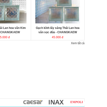
kính Thái Lan
Kích thước
Đóng gói
ái Lan hoa văn Kim
Gạch kính lấy sáng Thái Lan hoa
- CHANGKAEW
văn sọc đũa - CHANGKAEW
5.000 đ
45.000 đ
Xem tất cả