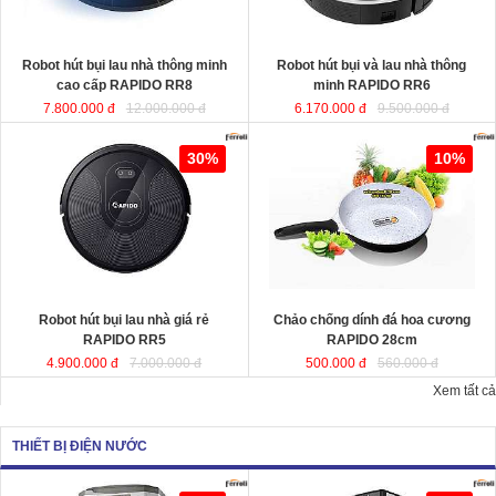
KT
KT
Robot hút bụi lau nhà thông minh
Robot hút bụi và lau nhà thông
cao cấp RAPIDO RR8
minh RAPIDO RR6
7.800.000 đ
12.000.000 đ
6.170.000 đ
9.500.000 đ
Robot hút bụi lau nhà giá rẻ
Chảo chống dính đá hoa cương
30%
10%
RAPIDO RR5
RAPIDO 28cm
chất liệu nhôm đúc
nguyên khối giữ nhiệt tốt, thiết kế
hiện đại tiết kiệt năng lượng giúp
món ăn chín đều và nhanh hơn.
Robot hút bụi lau nhà giá rẻ
Chảo chống dính đá hoa cương
KT
RAPIDO RR5
RAPIDO 28cm
4.900.000 đ
7.000.000 đ
500.000 đ
560.000 đ
Xem tất cả
THIẾT BỊ ĐIỆN NƯỚC
Quạt hơi nước công suất lớn
Quạt làm mát công suất lớn