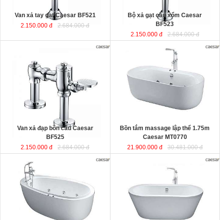
Van xả tay gạt Caesar BF521
Bộ xả gạt cầu xổm Caesar
BF523
2.150.000 đ
2.684.000 đ
2.150.000 đ
2.684.000 đ
Bồn tắm massage lập thể 1.75m
Caesar MT0770
được sản xuất từ
sợi nhựa tổng hợp Acrylic có độ bền
cao, không bị ngả màu, chịu được
mọi nguồn nước, khó bể vỡ. Bề mặt
b
ồn
láng mịn dễ dàng vệ sinh.
Kích thước
: 175x80x60 cm.
Dung tích
: 180 lít
Van xả đạp bồn cầu Caesar
Bồn tắm massage lập thể 1.75m
BF525
Caesar MT0770
2.150.000 đ
2.684.000 đ
21.900.000 đ
30.481.000 đ
Bồn tắm nằm massage 1.8m kèm
Bồn tắm nằm lập thể đặt sàn 1.7m
vòi sen Caesar MT6480
được sản
Caesar AT6270
được sản xuất từ
xuất từ sợi nhựa tổng hợp Acrylic
sợi nhựa tổng hợp Acrylic có độ bền
có độ bền cao, không bị ngả màu,
cao, không bị ngả màu, chịu được
chịu được mọi nguồn nước, khó bể
mọi nguồn nước, khó bể vỡ. Bề mặt
vỡ. Bề mặt b
ồn
láng mịn dễ dàng vệ
b
ồn
láng mịn dễ dàng vệ sinh.
sinh.
Kích thước
: 170x87x60 cm