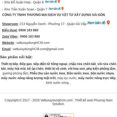
Kho Đỗ Xuân Hợp - Quận 9
Kho Trần Xuân Soạn - Quận 7
CÔNG TY TNHH THƯƠNG MẠI DỊCH VỤ VẬT TƯ XÂY DỰNG SÀI GÒN
Showroom
: 213 Nguyễn Oanh - Phường 17 - Quận Gò Vấp
Điện thoại
:
0906 183 880
Zalo/ Viber
:
0906 183 880
Website
:
vattuxaydungHCM.com
Email
: vattuxaydungHCM.com@gmail.com
Sản phẩm nổi bật:
Thiết bị bếp
,
Bếp gas
,
bếp điện từ hồng ngoại
,
chậu rửa chén bát
,
vòi rửa chén
bát
,
máy hút mùi
,
kệ úp chén
,
thiết bị vệ sinh
,
vòi hoa sen
,
phụ kiện phòng tắm
,
gương phòng tắm,
Phễu thu sàn nước inox
,
Bồn nước inox
,
bồn nước nhựa
,
máy nước nóng năng lượng mặt trời
, máy lọc nước,
máy nước nóng trực tiếp
,
bình nước nóng...
Copyright © 2017 - 2026
Vattuxaydunghcm.com
.
Thiết kế web
Phuong Nam
Solution
.