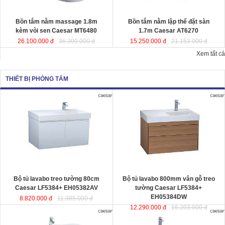
Kích thướ
c: 180x95x65 cm.
Dung tích
: 220 lít
Dung tích
: 180 lít
Bồn tắm nằm massage 1.8m
Bồn tắm nằm lập thể đặt sàn
kèm vòi sen Caesar MT6480
1.7m Caesar AT6270
26.100.000 đ
36.300.000 đ
15.250.000 đ
21.153.000 đ
Xem tất cả
THIẾT BỊ PHÒNG TẮM
Bộ tủ lavabo treo tường 80cm
Bộ tủ lavabo 800mm vân gỗ treo
Caesar LF5384+ EH05382AV
đ
ược
tường Caesar LF5384+
thiết kế đầy cảm hứng và sáng tạo
EH05384DW
đ
ược thiết kế đầy cảm
theo phong cách tối giản hiện đại.
hứng và sáng tạo theo phong cách
Thể hiện chất lượng thẩm mỹ của
tối giản hiện đại. Thể hiện chất
không gian phòng tắm.
lượng thẩm mỹ của không gian
KT lavabo
: 500x800x100 mm.
phòng tắm.
KT tủ treo
: 480x785x450 mm.
KT lavabo
: 500x800x100 mm.
KT tủ treo
: 480x790x500 mm.
Bộ tủ lavabo treo tường 80cm
Bộ tủ lavabo 800mm vân gỗ treo
Caesar LF5384+ EH05382AV
tường Caesar LF5384+
EH05384DW
8.820.000 đ
11.385.000 đ
12.290.000 đ
16.203.000 đ
Bộ tủ lavabo treo tường màu trắng
Bộ tủ lavabo treo tường vân gỗ
Caesar LF5382- EH05382AV
đ
ược
Caesar LF5382-