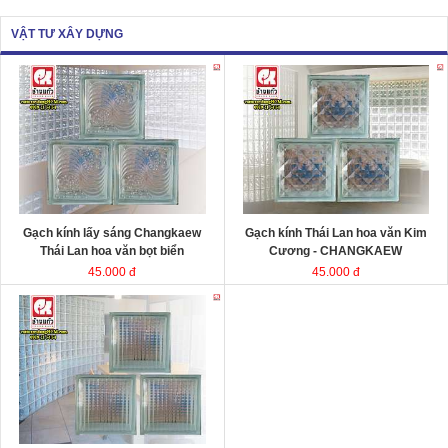
VẬT TƯ XÂY DỰNG
Gạch kính lấy sáng Changkaew
Gạch kính lấy sáng
Changkaew
gạch
gạch
kính Thái Lan
kính Thái Lan
Kích thước
Kích thước
Đóng gói
Đóng gói
Gạch kính lấy sáng Changkaew
Gạch kính Thái Lan hoa văn Kim
Thái Lan hoa văn bọt biển
Cương - CHANGKAEW
45.000 đ
45.000 đ
Gạch kính lấy sáng Changkaew
gạch
kính Thái Lan
Kích thước
Đóng gói