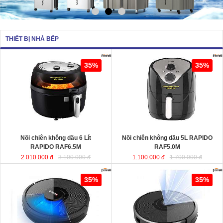
THIẾT BỊ NHÀ BẾP
Nồi chiên không dầu 6 Lít RAPIDO
Nồi chiên không dầu 5L RAPIDO
35%
35%
RAF6.5M
sử dụng chất liệu nhựa
RAF5.0M
ABS an toàn và bền bỉ. Ngoài ra,
lòng nồi được sản xuất từ chất liệu
thép không gỉ phủ men chống dính,
giúp cho thực phẩm không bị dính,
vỡ nát trong quá trình chiên, rán…
Dung tích
: 6 Lít
Dung tích
Công suất
: 1350W
Công suất
Nồi chiên không dầu 6 Lít
Nồi chiên không dầu 5L RAPIDO
RAPIDO RAF6.5M
RAF5.0M
2.010.000 đ
3.100.000 đ
1.100.000 đ
1.700.000 đ
Robot hút bụi lau nhà thông minh
Robot hút bụi và lau nhà thông minh
35%
35%
cao cấp RAPIDO RR8
RAPIDO RR6