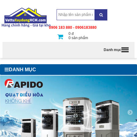
0906 183 880 - 0906183880
0
đ
0
sản phẩm
Danh mục
DANH MỤC