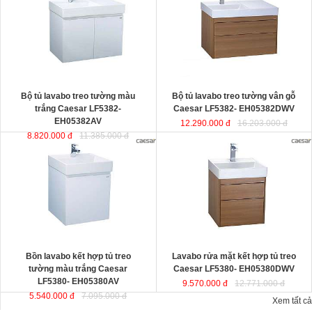
thiết kế đầy cảm hứng và sáng tạo
EH05382DWV
đ
ược thiết kế đầy
theo phong cách tối giản hiện đại.
cảm hứng và sáng tạo theo phong
Thể hiện chất lượng thẩm mỹ của
cách tối giản hiện đại. Thể hiện chất
không gian phòng tắm.
lượng thẩm mỹ của không gian
KT lavabo
: 500x800x100 mm.
phòng tắm.
KT tủ treo
: 480x785x450 mm.
KT lavabo
: 500x800x100 mm.
KT tủ treo
: 480x790x500 mm.
Bộ tủ lavabo treo tường màu
Bộ tủ lavabo treo tường vân gỗ
trắng Caesar LF5382-
Caesar LF5382- EH05382DWV
EH05382AV
12.290.000 đ
16.203.000 đ
8.820.000 đ
11.385.000 đ
Bồn lavabo kết hợp tủ treo tường
Lavabo rửa mặt kết hợp tủ treo
màu trắng Caesar LF5380-
Caesar LF5380- EH05380DWV
EH05380AV
ược thiết kế đầy cảm
ược thiết kế đầy cảm hứng và sáng
hứng và sáng tạo theo phong cách
tạo theo phong cách tối giản hiện
tối giản hiện đại. Thể hiện chất
đại. Thể hiện chất lượng thẩm mỹ
lượng thẩm mỹ của không gian
của không gian phòng tắm.
phòng tắm.
KT lavabo
: 500x500x100 mm.
KT lavabo
: 500x500x100 mm.
KT tủ treo
: 480x490x500 mm.
KT tủ treo
: 480x490x450 mm.
Bồn lavabo kết hợp tủ treo
Lavabo rửa mặt kết hợp tủ treo
tường màu trắng Caesar
Caesar LF5380- EH05380DWV
LF5380- EH05380AV
9.570.000 đ
12.771.000 đ
5.540.000 đ
7.095.000 đ
Xem tất cả