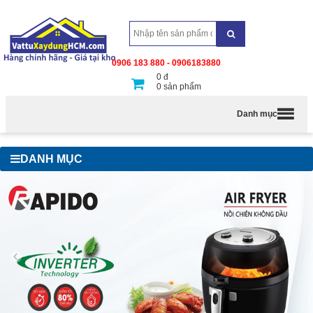
0906 183 880 - 0906183880
0
đ
0
sản phẩm
Danh mục
DANH MỤC