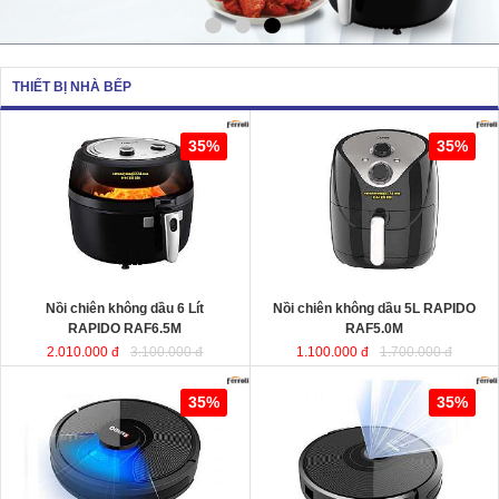
THIẾT BỊ NHÀ BẾP
Nồi chiên không dầu 6 Lít RAPIDO
Nồi chiên không dầu 5L RAPIDO
35%
35%
RAF6.5M
sử dụng chất liệu nhựa
RAF5.0M
ABS an toàn và bền bỉ. Ngoài ra,
lòng nồi được sản xuất từ chất liệu
thép không gỉ phủ men chống dính,
giúp cho thực phẩm không bị dính,
vỡ nát trong quá trình chiên, rán…
Dung tích
: 6 Lít
Dung tích
Công suất
: 1350W
Công suất
Nồi chiên không dầu 6 Lít
Nồi chiên không dầu 5L RAPIDO
RAPIDO RAF6.5M
RAF5.0M
2.010.000 đ
3.100.000 đ
1.100.000 đ
1.700.000 đ
Robot hút bụi lau nhà thông minh
Robot hút bụi và lau nhà thông minh
35%
35%
cao cấp RAPIDO RR8
RAPIDO RR6