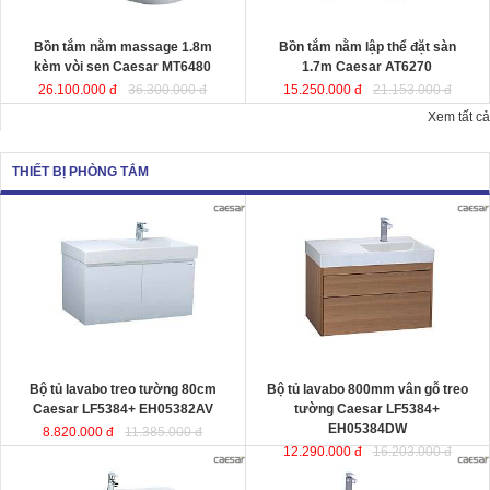
Kích thướ
c: 180x95x65 cm.
Dung tích
: 220 lít
Dung tích
: 180 lít
Bồn tắm nằm massage 1.8m
Bồn tắm nằm lập thể đặt sàn
kèm vòi sen Caesar MT6480
1.7m Caesar AT6270
26.100.000 đ
36.300.000 đ
15.250.000 đ
21.153.000 đ
Xem tất cả
THIẾT BỊ PHÒNG TẮM
Bộ tủ lavabo treo tường 80cm
Bộ tủ lavabo 800mm vân gỗ treo
Caesar LF5384+ EH05382AV
đ
ược
tường Caesar LF5384+
thiết kế đầy cảm hứng và sáng tạo
EH05384DW
đ
ược thiết kế đầy cảm
theo phong cách tối giản hiện đại.
hứng và sáng tạo theo phong cách
Thể hiện chất lượng thẩm mỹ của
tối giản hiện đại. Thể hiện chất
không gian phòng tắm.
lượng thẩm mỹ của không gian
KT lavabo
: 500x800x100 mm.
phòng tắm.
KT tủ treo
: 480x785x450 mm.
KT lavabo
: 500x800x100 mm.
KT tủ treo
: 480x790x500 mm.
Bộ tủ lavabo treo tường 80cm
Bộ tủ lavabo 800mm vân gỗ treo
Caesar LF5384+ EH05382AV
tường Caesar LF5384+
EH05384DW
8.820.000 đ
11.385.000 đ
12.290.000 đ
16.203.000 đ
Bộ tủ lavabo treo tường màu trắng
Bộ tủ lavabo treo tường vân gỗ
Caesar LF5382- EH05382AV
đ
ược
Caesar LF5382-