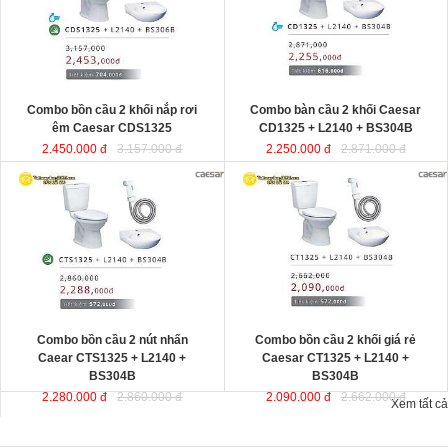
Combo bồn cầu 2 khối nắp rơi
Combo bàn cầu 2 khối Caesar
êm Caesar CDS1325
CD1325 + L2140 + BS304B
2.450.000 đ
3.157.000 đ
2.250.000 đ
2.871.000 đ
Combo bồn cầu 2 nút nhấn
Combo bồn cầu 2 khối giá rẻ
Caear CTS1325 + L2140 +
Caesar CT1325 + L2140 +
BS304B
BS304B
2.280.000 đ
2.860.000 đ
2.090.000 đ
2.662.000 đ
Xem tất cả