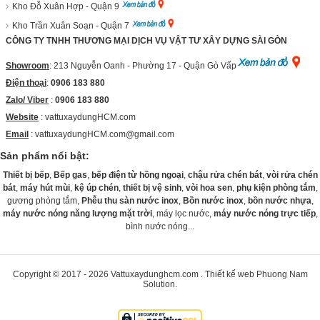
Kho Đỗ Xuân Hợp - Quận 9
Kho Trần Xuân Soạn - Quận 7
CÔNG TY TNHH THƯƠNG MẠI DỊCH VỤ VẬT TƯ XÂY DỰNG SÀI GÒN
Showroom
: 213 Nguyễn Oanh - Phường 17 - Quận Gò Vấp
Điện thoại
:
0906 183 880
Zalo/ Viber
:
0906 183 880
Website
:
vattuxaydungHCM.com
Email
: vattuxaydungHCM.com@gmail.com
Sản phẩm nổi bật:
Thiết bị bếp
,
Bếp gas
,
bếp điện từ hồng ngoại
,
chậu rửa chén bát
,
vòi rửa chén
bát
,
máy hút mùi
,
kệ úp chén
,
thiết bị vệ sinh
,
vòi hoa sen
,
phụ kiện phòng tắm
,
gương phòng tắm,
Phễu thu sàn nước inox
,
Bồn nước inox
,
bồn nước nhựa
,
máy nước nóng năng lượng mặt trời
, máy lọc nước,
máy nước nóng trực tiếp
,
bình nước nóng...
Copyright © 2017 - 2026
Vattuxaydunghcm.com
.
Thiết kế web
Phuong Nam
Solution
.