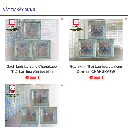
VẬT TƯ XÂY DỰNG
Gạch kính lấy sáng Changkaew
Gạch kính lấy sáng
Changkaew
gạch
gạch
kính Thái Lan
kính Thái Lan
Kích thước
Kích thước
Đóng gói
Đóng gói
Gạch kính lấy sáng Changkaew
Gạch kính Thái Lan hoa văn Kim
Thái Lan hoa văn bọt biển
Cương - CHANGKAEW
45.000 đ
45.000 đ
Gạch kính lấy sáng Changkaew
gạch
kính Thái Lan
Kích thước
Đóng gói