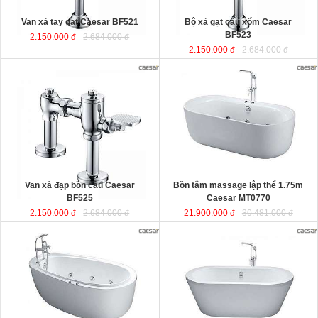
Van xả tay gạt Caesar BF521
Bộ xả gạt cầu xổm Caesar
BF523
2.150.000 đ
2.684.000 đ
2.150.000 đ
2.684.000 đ
Bồn tắm massage lập thể 1.75m
Caesar MT0770
được sản xuất từ
sợi nhựa tổng hợp Acrylic có độ bền
cao, không bị ngả màu, chịu được
mọi nguồn nước, khó bể vỡ. Bề mặt
b
ồn
láng mịn dễ dàng vệ sinh.
Kích thước
: 175x80x60 cm.
Dung tích
: 180 lít
Van xả đạp bồn cầu Caesar
Bồn tắm massage lập thể 1.75m
BF525
Caesar MT0770
2.150.000 đ
2.684.000 đ
21.900.000 đ
30.481.000 đ
Bồn tắm nằm massage 1.8m kèm
Bồn tắm nằm lập thể đặt sàn 1.7m
vòi sen Caesar MT6480
được sản
Caesar AT6270
được sản xuất từ
xuất từ sợi nhựa tổng hợp Acrylic
sợi nhựa tổng hợp Acrylic có độ bền
có độ bền cao, không bị ngả màu,
cao, không bị ngả màu, chịu được
chịu được mọi nguồn nước, khó bể
mọi nguồn nước, khó bể vỡ. Bề mặt
vỡ. Bề mặt b
ồn
láng mịn dễ dàng vệ
b
ồn
láng mịn dễ dàng vệ sinh.
sinh.
Kích thước
: 170x87x60 cm