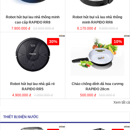
KT
KT
Robot hút bụi lau nhà thông minh
Robot hút bụi và lau nhà thông
cao cấp RAPIDO RR8
minh RAPIDO RR6
7.800.000 đ
12.000.000 đ
6.170.000 đ
9.500.000 đ
Robot hút bụi lau nhà giá rẻ
Chảo chống dính đá hoa cương
30%
10%
RAPIDO RR5
RAPIDO 28cm
chất liệu nhôm đúc
nguyên khối giữ nhiệt tốt, thiết kế
hiện đại tiết kiệt năng lượng giúp
món ăn chín đều và nhanh hơn.
Robot hút bụi lau nhà giá rẻ
Chảo chống dính đá hoa cương
KT
RAPIDO RR5
RAPIDO 28cm
4.900.000 đ
7.000.000 đ
500.000 đ
560.000 đ
Xem tất cả
THIẾT BỊ ĐIỆN NƯỚC
Quạt hơi nước công suất lớn
Quạt làm mát công suất lớn