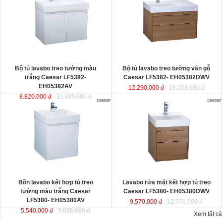
thiết kế đầy cảm hứng và sáng tạo
EH05382DWV
đ
ược thiết kế đầy
theo phong cách tối giản hiện đại.
cảm hứng và sáng tạo theo phong
Thể hiện chất lượng thẩm mỹ của
cách tối giản hiện đại. Thể hiện chất
không gian phòng tắm.
lượng thẩm mỹ của không gian
KT lavabo
: 500x800x100 mm.
phòng tắm.
KT tủ treo
: 480x785x450 mm.
KT lavabo
: 500x800x100 mm.
KT tủ treo
: 480x790x500 mm.
Bộ tủ lavabo treo tường màu
Bộ tủ lavabo treo tường vân gỗ
trắng Caesar LF5382-
Caesar LF5382- EH05382DWV
EH05382AV
12.290.000 đ
16.203.000 đ
8.820.000 đ
11.385.000 đ
Bồn lavabo kết hợp tủ treo tường
Lavabo rửa mặt kết hợp tủ treo
màu trắng Caesar LF5380-
Caesar LF5380- EH05380DWV
EH05380AV
ược thiết kế đầy cảm
ược thiết kế đầy cảm hứng và sáng
hứng và sáng tạo theo phong cách
tạo theo phong cách tối giản hiện
tối giản hiện đại. Thể hiện chất
đại. Thể hiện chất lượng thẩm mỹ
lượng thẩm mỹ của không gian
của không gian phòng tắm.
phòng tắm.
KT lavabo
: 500x500x100 mm.
KT lavabo
: 500x500x100 mm.
KT tủ treo
: 480x490x500 mm.
KT tủ treo
: 480x490x450 mm.
Bồn lavabo kết hợp tủ treo
Lavabo rửa mặt kết hợp tủ treo
tường màu trắng Caesar
Caesar LF5380- EH05380DWV
LF5380- EH05380AV
9.570.000 đ
12.771.000 đ
5.540.000 đ
7.095.000 đ
Xem tất cả