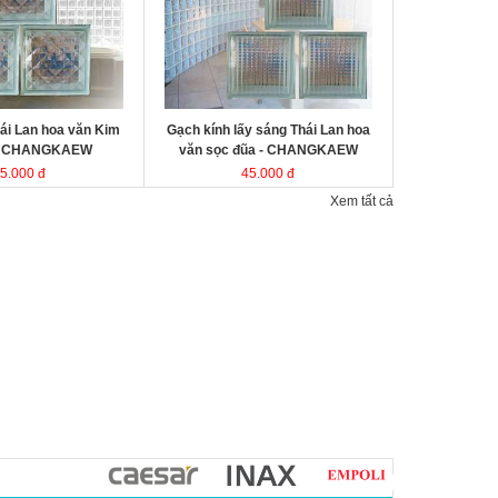
kính Thái Lan
Kích thước
Đóng gói
ái Lan hoa văn Kim
Gạch kính lấy sáng Thái Lan hoa
- CHANGKAEW
văn sọc đũa - CHANGKAEW
5.000 đ
45.000 đ
Xem tất cả