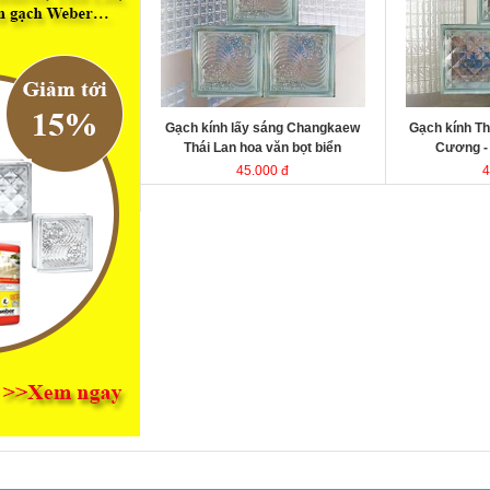
kính Thái Lan
kính Thái Lan
Kích thước
Kích thước
Đóng gói
Đóng gói
Gạch kính lấy sáng Changkaew
Gạch kính Th
Thái Lan hoa văn bọt biển
Cương 
45.000 đ
4