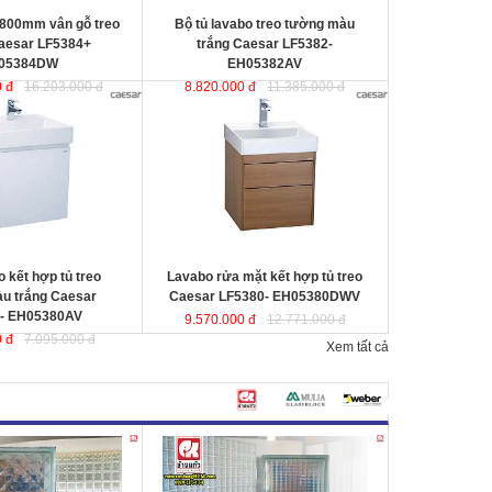
 800mm vân gỗ treo
Bộ tủ lavabo treo tường màu
aesar LF5384+
trắng Caesar LF5382-
05384DW
EH05382AV
 đ
16.203.000 đ
8.820.000 đ
11.385.000 đ
 hợp tủ treo tường
Lavabo rửa mặt kết hợp tủ treo
sar LF5380-
Caesar LF5380- EH05380DWV
ợc thiết kế đầy cảm
ược thiết kế đầy cảm hứng và sáng
ạo theo phong cách
tạo theo phong cách tối giản hiện
ại. Thể hiện chất lượng
đại. Thể hiện chất lượng thẩm mỹ
ông gian phòng tắm.
của không gian phòng tắm.
0x500x100 mm.
KT lavabo
: 500x500x100 mm.
0x490x450 mm.
KT tủ treo
: 480x490x500 mm.
 kết hợp tủ treo
Lavabo rửa mặt kết hợp tủ treo
u trắng Caesar
Caesar LF5380- EH05380DWV
- EH05380AV
9.570.000 đ
12.771.000 đ
 đ
7.095.000 đ
Xem tất cả
 sáng
Changkaew
Gạch kính lấy sáng Changkaew
gạch
gạch