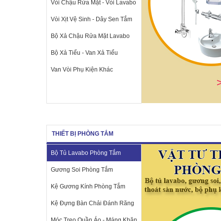
Vòi Chậu Rửa Mặt - Vòi Lavabo
Vòi Xịt Vệ Sinh - Dây Sen Tắm
Bộ Xả Chậu Rửa Mặt Lavabo
Bộ Xả Tiểu - Van Xả Tiểu
Van Vòi Phụ Kiện Khác
THIẾT BỊ PHÒNG TẮM
Bộ Tủ Lavabo Phòng Tắm
Gương Soi Phòng Tắm
Kệ Gương Kính Phòng Tắm
Kệ Đựng Bàn Chải Đánh Răng
Móc Treo Quần Áo - Máng Khăn