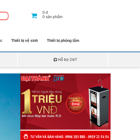
0
đ
0
sản phẩm
ớc
Thiết bị vệ sinh
Thiết bị phòng tắm
Hỗ trợ 24/7