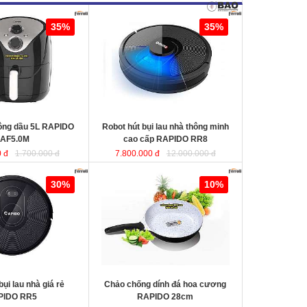
ng dầu 5L RAPIDO
Robot hút bụi lau nhà thông minh
35%
35%
cao cấp RAPIDO RR8
KT
hông dầu 5L RAPIDO
Robot hút bụi lau nhà thông minh
AF5.0M
cao cấp RAPIDO RR8
 đ
1.700.000 đ
7.800.000 đ
12.000.000 đ
au nhà giá rẻ
Chảo chống dính đá hoa cương
30%
10%
RAPIDO 28cm
chất liệu nhôm đúc
nguyên khối giữ nhiệt tốt, thiết kế
hiện đại tiết kiệt năng lượng giúp
món ăn chín đều và nhanh hơn.
bụi lau nhà giá rẻ
Chảo chống dính đá hoa cương
PIDO RR5
RAPIDO 28cm