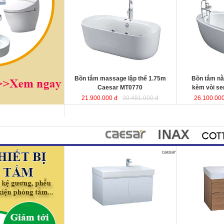
Caesar MT0770
được sản xuất từ
vòi sen Caesa
sợi nhựa tổng hợp Acrylic có độ bền
xuất từ sợi nhự
cao, không bị ngả màu, chịu được
có độ bền cao,
mọi nguồn nước, khó bể vỡ. Bề mặt
chịu được mọi 
b
ồn
láng mịn dễ dàng vệ sinh.
vỡ. Bề mặt b
ồ
Kích thước
: 175x80x60 cm.
sinh.
Dung tích
: 180 lít
Kích thướ
c: 1
Dung tích
: 180 l
Bồn tắm massage lập thể 1.75m
Bồn tắm n
Caesar MT0770
kèm vòi s
21.900.000 đ
30.481.000 đ
26.100.000
Bộ tủ lavabo treo tường 80cm
Bộ tủ lavabo 
Caesar LF5384+ EH05382AV
đ
ược
tường Caesar
thiết kế đầy cảm hứng và sáng tạo
EH05384DW
đ
theo phong cách tối giản hiện đại.
hứng và sáng t
Thể hiện chất lượng thẩm mỹ của
tối giản hiện đ
không gian phòng tắm.
thẩm mỹ của kh
KT lavabo
: 500x800x100 mm.
KT lavabo
: 50
KT tủ treo
: 480x785x450 mm.
KT tủ treo
: 48