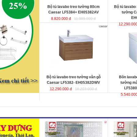
Bộ tủ lavabo treo tường 80cm
Bộ tủ lavabo
Caesar LF5384+ EH05382AV
tường C
EH
8.820.000 đ
11.385.000 đ
12.290.000
Bộ tủ lavabo treo tường vân gỗ
Bồn lavabo kết
Caesar LF5382-
màu trắng Cae
EH05382DWV
đ
ược thiết kế đầy cảm
EH05380AV
ư
hứng và sáng tạo theo phong cách
hứng và sáng t
tối giản hiện đại. Thể hiện chất lượng
tối giản hiện đ
thẩm mỹ của không gian phòng tắm.
thẩm mỹ của kh
KT lavabo
: 500x800x100 mm.
KT lavabo
: 50
KT tủ treo
: 480x790x500 mm.
KT tủ treo
: 48
Bộ tủ lavabo treo tường vân gỗ
Bồn lavabo
Caesar LF5382- EH05382DWV
tường mà
LF5380
12.290.000 đ
16.203.000 đ
5.540.000
Gạch kính lấy sáng Changkaew
Gạch kính lấy
gạch