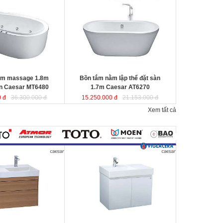
r MT6480
được sản
Caesar AT6270
được sản xuất từ sợi
a tổng hợp Acrylic
nhựa tổng hợp Acrylic có độ bền cao,
 không bị ngả màu,
không bị ngả màu, chịu được mọi
nguồn nước, khó bể
nguồn nước, khó bể vỡ. Bề mặt
n
láng mịn dễ dàng vệ
b
ồn
láng mịn dễ dàng vệ sinh.
Kích thước
: 170x87x60 cm
80x95x65 cm.
Dung tích
: 220 lít
ít
ằm massage 1.8m
Bồn tắm nằm lập thể đặt sàn
en Caesar MT6480
1.7m Caesar AT6270
 đ
36.300.000 đ
15.250.000 đ
21.153.000 đ
Xem tất cả
800mm vân gỗ treo
Bộ tủ lavabo treo tường màu trắng
 LF5384+
Caesar LF5382- EH05382AV
đ
ược
ược thiết kế đầy cảm
thiết kế đầy cảm hứng và sáng tạo
ạo theo phong cách
theo phong cách tối giản hiện đại.
ại. Thể hiện chất lượng
Thể hiện chất lượng thẩm mỹ của
ông gian phòng tắm.
không gian phòng tắm.
0x800x100 mm.
KT lavabo
: 500x800x100 mm.
0x790x500 mm.
KT tủ treo
: 480x785x450 mm.