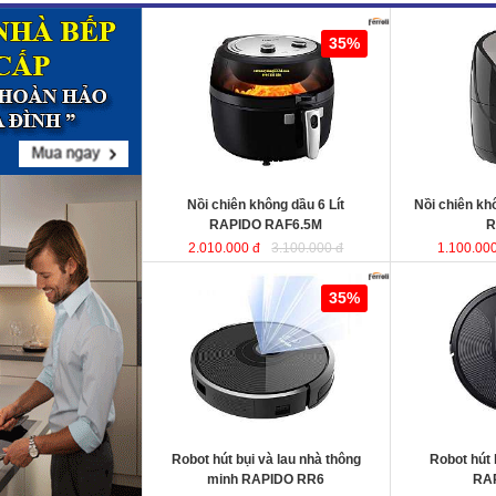
Nồi chiên không dầu 6 Lít RAPIDO
Nồi chiên khô
35%
RAF6.5M
sử dụng chất liệu nhựa
RAF5.0M
ABS an toàn và bền bỉ. Ngoài ra,
lòng nồi được sản xuất từ chất liệu
thép không gỉ phủ men chống dính,
giúp cho thực phẩm không bị dính,
vỡ nát trong quá trình chiên, rán…
Dung tích
: 6 Lít
Dung tích
Công suất
: 1350W
Công suất
Nồi chiên không dầu 6 Lít
Nồi chiên k
RAPIDO RAF6.5M
R
2.010.000 đ
3.100.000 đ
1.100.000
Robot hút bụi và lau nhà thông minh
Robot hút bụi l
35%
RAPIDO RR6
RAPIDO RR5
KT
Robot hút bụi và lau nhà thông
Robot hút 
KT
minh RAPIDO RR6
RA