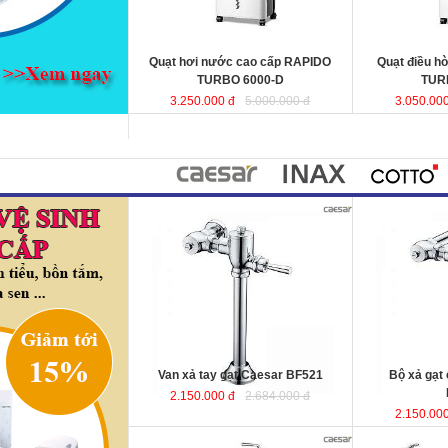
hợp cho phòng ngủ.
KT
: 440x340x970mm
KT
Lưu lượng gió
: 6000 (m3 /h)
Lưu lượng gió
Quạt hơi nước cao cấp RAPIDO
Quạt điều h
TURBO 6000-D
TUR
3.250.000 đ
5.000.000 đ
3.050.000
Van xả tay gạt Caesar BF521
Bộ xả gạt
2.150.000 đ
2.684.000 đ
2.150.000
Bồn tắm massage lập thể 1.75m
Bồn tắm nằm 