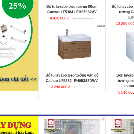
Bộ tủ lavabo treo tường 80cm
Bộ tủ lavabo
Caesar LF5384+ EH05382AV
tường C
EH
8.820.000 đ
11.385.000 đ
12.290.000
Bộ tủ lavabo treo tường vân gỗ
Bồn lavabo kết
Caesar LF5382-
màu trắng Cae
EH05382DWV
đ
ược thiết kế đầy cảm
EH05380AV
ư
hứng và sáng tạo theo phong cách
hứng và sáng t
tối giản hiện đại. Thể hiện chất lượng
tối giản hiện đ
thẩm mỹ của không gian phòng tắm.
thẩm mỹ của kh
KT lavabo
: 500x800x100 mm.
KT lavabo
: 50
KT tủ treo
: 480x790x500 mm.
KT tủ treo
: 48
Bộ tủ lavabo treo tường vân gỗ
Bồn lavabo
Caesar LF5382- EH05382DWV
tường mà
LF5380
12.290.000 đ
16.203.000 đ
5.540.000
Gạch kính lấy sáng Changkaew
Gạch kính lấy
gạch