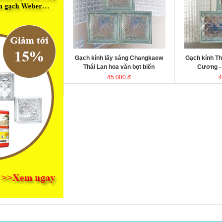
kính Thái Lan
kính Thái Lan
Kích thước
Kích thước
Đóng gói
Đóng gói
Gạch kính lấy sáng Changkaew
Gạch kính Th
Thái Lan hoa văn bọt biển
Cương 
45.000 đ
4