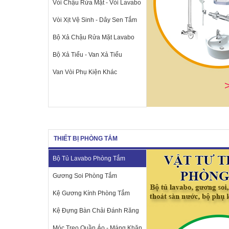
Vòi Chậu Rửa Mặt - Vòi Lavabo
Vòi Xịt Vệ Sinh - Dây Sen Tắm
Bộ Xả Chậu Rửa Mặt Lavabo
Bộ Xả Tiểu - Van Xả Tiểu
Van Vòi Phụ Kiện Khác
THIẾT BỊ PHÒNG TẮM
Bộ Tủ Lavabo Phòng Tắm
Gương Soi Phòng Tắm
Kệ Gương Kính Phòng Tắm
Kệ Đựng Bàn Chải Đánh Răng
Móc Treo Quần Áo - Máng Khăn