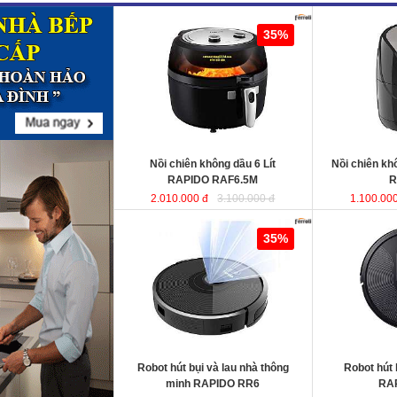
Nồi chiên không dầu 6 Lít RAPIDO
Nồi chiên khô
35%
RAF6.5M
sử dụng chất liệu nhựa
RAF5.0M
ABS an toàn và bền bỉ. Ngoài ra,
lòng nồi được sản xuất từ chất liệu
thép không gỉ phủ men chống dính,
giúp cho thực phẩm không bị dính,
vỡ nát trong quá trình chiên, rán…
Dung tích
: 6 Lít
Dung tích
Công suất
: 1350W
Công suất
Nồi chiên không dầu 6 Lít
Nồi chiên k
RAPIDO RAF6.5M
R
2.010.000 đ
3.100.000 đ
1.100.000
Robot hút bụi và lau nhà thông minh
Robot hút bụi l
35%
RAPIDO RR6
RAPIDO RR5
KT
Robot hút bụi và lau nhà thông
Robot hút 
KT
minh RAPIDO RR6
RA