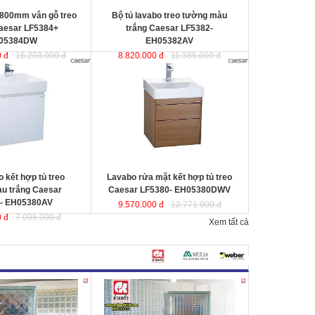
 800mm vân gỗ treo
Bộ tủ lavabo treo tường màu
aesar LF5384+
trắng Caesar LF5382-
05384DW
EH05382AV
 đ
16.203.000 đ
8.820.000 đ
11.385.000 đ
 hợp tủ treo tường
Lavabo rửa mặt kết hợp tủ treo
sar LF5380-
Caesar LF5380- EH05380DWV
ợc thiết kế đầy cảm
ược thiết kế đầy cảm hứng và sáng
ạo theo phong cách
tạo theo phong cách tối giản hiện
ại. Thể hiện chất lượng
đại. Thể hiện chất lượng thẩm mỹ
ông gian phòng tắm.
của không gian phòng tắm.
0x500x100 mm.
KT lavabo
: 500x500x100 mm.
0x490x450 mm.
KT tủ treo
: 480x490x500 mm.
 kết hợp tủ treo
Lavabo rửa mặt kết hợp tủ treo
u trắng Caesar
Caesar LF5380- EH05380DWV
- EH05380AV
9.570.000 đ
12.771.000 đ
 đ
7.095.000 đ
Xem tất cả
 sáng
Changkaew
Gạch kính lấy sáng Changkaew
gạch
gạch