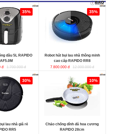
ng dầu 5L RAPIDO
Robot hút bụi lau nhà thông minh
35%
35%
cao cấp RAPIDO RR8
KT
hông dầu 5L RAPIDO
Robot hút bụi lau nhà thông minh
AF5.0M
cao cấp RAPIDO RR8
 đ
1.700.000 đ
7.800.000 đ
12.000.000 đ
au nhà giá rẻ
Chảo chống dính đá hoa cương
30%
10%
RAPIDO 28cm
chất liệu nhôm đúc
nguyên khối giữ nhiệt tốt, thiết kế
hiện đại tiết kiệt năng lượng giúp
món ăn chín đều và nhanh hơn.
bụi lau nhà giá rẻ
Chảo chống dính đá hoa cương
PIDO RR5
RAPIDO 28cm