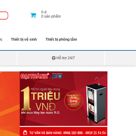
0
đ
0
sản phẩm
ớc
Thiết bị vệ sinh
Thiết bị phòng tắm
Hỗ trợ 24/7