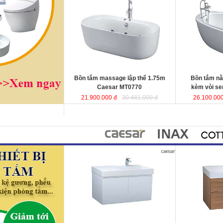
Caesar MT0770
được sản xuất từ
vòi sen Caesa
sợi nhựa tổng hợp Acrylic có độ bền
xuất từ sợi nhự
cao, không bị ngả màu, chịu được
có độ bền cao,
mọi nguồn nước, khó bể vỡ. Bề mặt
chịu được mọi 
b
ồn
láng mịn dễ dàng vệ sinh.
vỡ. Bề mặt b
ồ
Kích thước
: 175x80x60 cm.
sinh.
Dung tích
: 180 lít
Kích thướ
c: 1
Dung tích
: 180 l
Bồn tắm massage lập thể 1.75m
Bồn tắm n
Caesar MT0770
kèm vòi s
21.900.000 đ
30.481.000 đ
26.100.000
Bộ tủ lavabo treo tường 80cm
Bộ tủ lavabo 
Caesar LF5384+ EH05382AV
đ
ược
tường Caesar
thiết kế đầy cảm hứng và sáng tạo
EH05384DW
đ
theo phong cách tối giản hiện đại.
hứng và sáng t
Thể hiện chất lượng thẩm mỹ của
tối giản hiện đ
không gian phòng tắm.
thẩm mỹ của kh
KT lavabo
: 500x800x100 mm.
KT lavabo
: 50
KT tủ treo
: 480x785x450 mm.
KT tủ treo
: 48