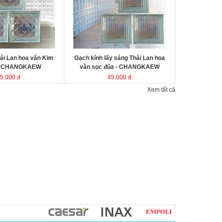
kính Thái Lan
Kích thước
Đóng gói
ái Lan hoa văn Kim
Gạch kính lấy sáng Thái Lan hoa
- CHANGKAEW
văn sọc đũa - CHANGKAEW
5.000 đ
45.000 đ
Xem tất cả