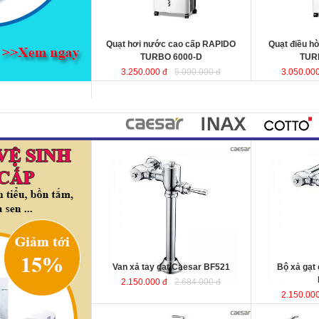
hợp cho phòng ngủ.
KT
: 440x340x970mm
KT
Lưu lượng gió
: 6000 (m3 /h)
Lưu lượng gió
Quạt hơi nước cao cấp RAPIDO
Quạt điều h
TURBO 6000-D
TUR
3.250.000 đ
5.000.000 đ
3.050.000
Van xả tay gạt Caesar BF521
Bộ xả gạt
2.150.000 đ
2.684.000 đ
2.150.000
Bồn tắm massage lập thể 1.75m
Bồn tắm nằm 