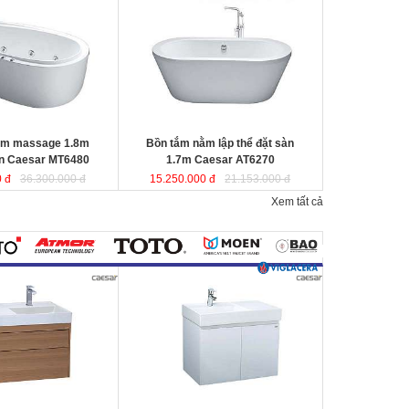
r MT6480
được sản
Caesar AT6270
được sản xuất từ sợi
a tổng hợp Acrylic
nhựa tổng hợp Acrylic có độ bền cao,
 không bị ngả màu,
không bị ngả màu, chịu được mọi
nguồn nước, khó bể
nguồn nước, khó bể vỡ. Bề mặt
n
láng mịn dễ dàng vệ
b
ồn
láng mịn dễ dàng vệ sinh.
Kích thước
: 170x87x60 cm
80x95x65 cm.
Dung tích
: 220 lít
ít
ằm massage 1.8m
Bồn tắm nằm lập thể đặt sàn
en Caesar MT6480
1.7m Caesar AT6270
 đ
36.300.000 đ
15.250.000 đ
21.153.000 đ
Xem tất cả
800mm vân gỗ treo
Bộ tủ lavabo treo tường màu trắng
 LF5384+
Caesar LF5382- EH05382AV
đ
ược
ược thiết kế đầy cảm
thiết kế đầy cảm hứng và sáng tạo
ạo theo phong cách
theo phong cách tối giản hiện đại.
ại. Thể hiện chất lượng
Thể hiện chất lượng thẩm mỹ của
ông gian phòng tắm.
không gian phòng tắm.
0x800x100 mm.
KT lavabo
: 500x800x100 mm.
0x790x500 mm.
KT tủ treo
: 480x785x450 mm.