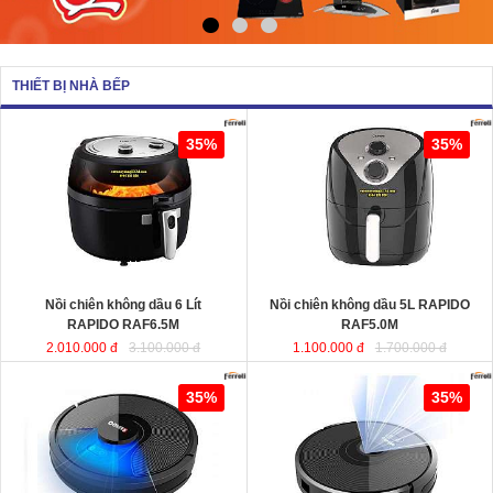
THIẾT BỊ NHÀ BẾP
Nồi chiên không dầu 6 Lít RAPIDO
Nồi chiên không dầu 5L RAPIDO
35%
35%
RAF6.5M
sử dụng chất liệu nhựa
RAF5.0M
ABS an toàn và bền bỉ. Ngoài ra,
lòng nồi được sản xuất từ chất liệu
thép không gỉ phủ men chống dính,
giúp cho thực phẩm không bị dính,
vỡ nát trong quá trình chiên, rán…
Dung tích
: 6 Lít
Dung tích
Công suất
: 1350W
Công suất
Nồi chiên không dầu 6 Lít
Nồi chiên không dầu 5L RAPIDO
RAPIDO RAF6.5M
RAF5.0M
2.010.000 đ
3.100.000 đ
1.100.000 đ
1.700.000 đ
Robot hút bụi lau nhà thông minh
Robot hút bụi và lau nhà thông minh
35%
35%
cao cấp RAPIDO RR8
RAPIDO RR6