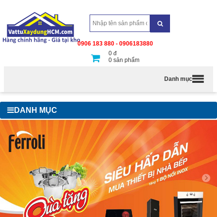
0906 183 880 - 0906183880
0
đ
0
sản phẩm
Danh mục
DANH MỤC