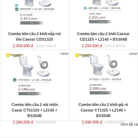
Combo bồn cầu 2 khối nắp rơi
Combo bàn cầu 2 khối Caesar
êm Caesar CDS1325
CD1325 + L2140 + BS304B
2.450.000 đ
3.157.000 đ
2.250.000 đ
2.871.000 đ
Combo bồn cầu 2 nút nhấn
Combo bồn cầu 2 khối giá rẻ
Caear CTS1325 + L2140 +
Caesar CT1325 + L2140 +
BS304B
BS304B
2.280.000 đ
2.860.000 đ
2.090.000 đ
2.662.000 đ
Xem tất cả