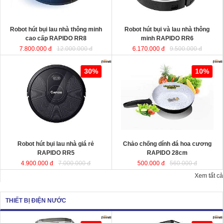
KT
KT
Robot hút bụi lau nhà thông minh
Robot hút bụi và lau nhà thông
cao cấp RAPIDO RR8
minh RAPIDO RR6
7.800.000 đ
12.000.000 đ
6.170.000 đ
9.500.000 đ
Robot hút bụi lau nhà giá rẻ
Chảo chống dính đá hoa cương
30%
10%
RAPIDO RR5
RAPIDO 28cm
chất liệu nhôm đúc
nguyên khối giữ nhiệt tốt, thiết kế
hiện đại tiết kiệt năng lượng giúp
món ăn chín đều và nhanh hơn.
Robot hút bụi lau nhà giá rẻ
Chảo chống dính đá hoa cương
KT
RAPIDO RR5
RAPIDO 28cm
4.900.000 đ
7.000.000 đ
500.000 đ
560.000 đ
Xem tất cả
THIẾT BỊ ĐIỆN NƯỚC
Quạt hơi nước công suất lớn
Quạt làm mát công suất lớn