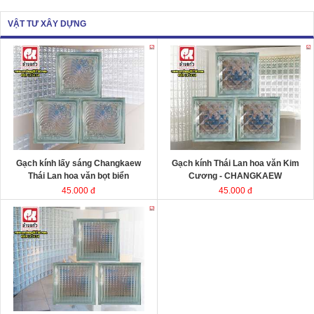
VẬT TƯ XÂY DỰNG
Gạch kính lấy sáng Changkaew
Gạch kính lấy sáng
Changkaew
gạch
gạch
kính Thái Lan
kính Thái Lan
Kích thước
Kích thước
Đóng gói
Đóng gói
Gạch kính lấy sáng Changkaew
Gạch kính Thái Lan hoa văn Kim
Thái Lan hoa văn bọt biển
Cương - CHANGKAEW
45.000 đ
45.000 đ
Gạch kính lấy sáng Changkaew
gạch
kính Thái Lan
Kích thước
Đóng gói