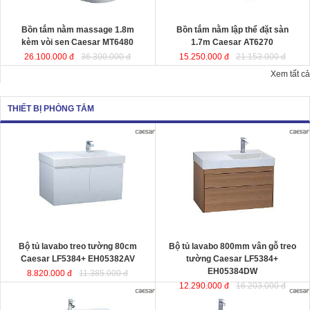
Kích thướ
c: 180x95x65 cm.
Dung tích
: 220 lít
Dung tích
: 180 lít
Bồn tắm nằm massage 1.8m
Bồn tắm nằm lập thể đặt sàn
kèm vòi sen Caesar MT6480
1.7m Caesar AT6270
26.100.000 đ
36.300.000 đ
15.250.000 đ
21.153.000 đ
Xem tất cả
THIẾT BỊ PHÒNG TẮM
Bộ tủ lavabo treo tường 80cm
Bộ tủ lavabo 800mm vân gỗ treo
Caesar LF5384+ EH05382AV
đ
ược
tường Caesar LF5384+
thiết kế đầy cảm hứng và sáng tạo
EH05384DW
đ
ược thiết kế đầy cảm
theo phong cách tối giản hiện đại.
hứng và sáng tạo theo phong cách
Thể hiện chất lượng thẩm mỹ của
tối giản hiện đại. Thể hiện chất
không gian phòng tắm.
lượng thẩm mỹ của không gian
KT lavabo
: 500x800x100 mm.
phòng tắm.
KT tủ treo
: 480x785x450 mm.
KT lavabo
: 500x800x100 mm.
KT tủ treo
: 480x790x500 mm.
Bộ tủ lavabo treo tường 80cm
Bộ tủ lavabo 800mm vân gỗ treo
Caesar LF5384+ EH05382AV
tường Caesar LF5384+
EH05384DW
8.820.000 đ
11.385.000 đ
12.290.000 đ
16.203.000 đ
Bộ tủ lavabo treo tường màu trắng
Bộ tủ lavabo treo tường vân gỗ
Caesar LF5382- EH05382AV
đ
ược
Caesar LF5382-