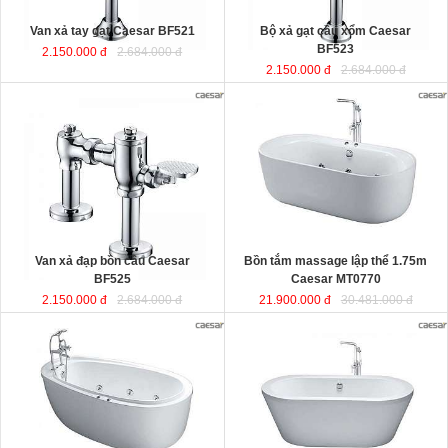
Van xả tay gạt Caesar BF521
Bộ xả gạt cầu xổm Caesar
BF523
2.150.000 đ
2.684.000 đ
2.150.000 đ
2.684.000 đ
Bồn tắm massage lập thể 1.75m
Caesar MT0770
được sản xuất từ
sợi nhựa tổng hợp Acrylic có độ bền
cao, không bị ngả màu, chịu được
mọi nguồn nước, khó bể vỡ. Bề mặt
b
ồn
láng mịn dễ dàng vệ sinh.
Kích thước
: 175x80x60 cm.
Dung tích
: 180 lít
Van xả đạp bồn cầu Caesar
Bồn tắm massage lập thể 1.75m
BF525
Caesar MT0770
2.150.000 đ
2.684.000 đ
21.900.000 đ
30.481.000 đ
Bồn tắm nằm massage 1.8m kèm
Bồn tắm nằm lập thể đặt sàn 1.7m
vòi sen Caesar MT6480
được sản
Caesar AT6270
được sản xuất từ
xuất từ sợi nhựa tổng hợp Acrylic
sợi nhựa tổng hợp Acrylic có độ bền
có độ bền cao, không bị ngả màu,
cao, không bị ngả màu, chịu được
chịu được mọi nguồn nước, khó bể
mọi nguồn nước, khó bể vỡ. Bề mặt
vỡ. Bề mặt b
ồn
láng mịn dễ dàng vệ
b
ồn
láng mịn dễ dàng vệ sinh.
sinh.
Kích thước
: 170x87x60 cm