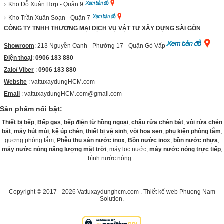
Kho Đỗ Xuân Hợp - Quận 9
Kho Trần Xuân Soạn - Quận 7
CÔNG TY TNHH THƯƠNG MẠI DỊCH VỤ VẬT TƯ XÂY DỰNG SÀI GÒN
Showroom
: 213 Nguyễn Oanh - Phường 17 - Quận Gò Vấp
Điện thoại
:
0906 183 880
Zalo/ Viber
:
0906 183 880
Website
:
vattuxaydungHCM.com
Email
: vattuxaydungHCM.com@gmail.com
Sản phẩm nổi bật:
Thiết bị bếp
,
Bếp gas
,
bếp điện từ hồng ngoại
,
chậu rửa chén bát
,
vòi rửa chén
bát
,
máy hút mùi
,
kệ úp chén
,
thiết bị vệ sinh
,
vòi hoa sen
,
phụ kiện phòng tắm
,
gương phòng tắm,
Phễu thu sàn nước inox
,
Bồn nước inox
,
bồn nước nhựa
,
máy nước nóng năng lượng mặt trời
, máy lọc nước,
máy nước nóng trực tiếp
,
bình nước nóng...
Copyright © 2017 - 2026
Vattuxaydunghcm.com
.
Thiết kế web
Phuong Nam
Solution
.