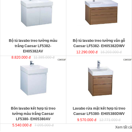
thiết kế đầy cảm hứng và sáng tạo
EH05382DWV
đ
ược thiết kế đầy
theo phong cách tối giản hiện đại.
cảm hứng và sáng tạo theo phong
Thể hiện chất lượng thẩm mỹ của
cách tối giản hiện đại. Thể hiện chất
không gian phòng tắm.
lượng thẩm mỹ của không gian
KT lavabo
: 500x800x100 mm.
phòng tắm.
KT tủ treo
: 480x785x450 mm.
KT lavabo
: 500x800x100 mm.
KT tủ treo
: 480x790x500 mm.
Bộ tủ lavabo treo tường màu
Bộ tủ lavabo treo tường vân gỗ
trắng Caesar LF5382-
Caesar LF5382- EH05382DWV
EH05382AV
12.290.000 đ
16.203.000 đ
8.820.000 đ
11.385.000 đ
Bồn lavabo kết hợp tủ treo tường
Lavabo rửa mặt kết hợp tủ treo
màu trắng Caesar LF5380-
Caesar LF5380- EH05380DWV
EH05380AV
ược thiết kế đầy cảm
ược thiết kế đầy cảm hứng và sáng
hứng và sáng tạo theo phong cách
tạo theo phong cách tối giản hiện
tối giản hiện đại. Thể hiện chất
đại. Thể hiện chất lượng thẩm mỹ
lượng thẩm mỹ của không gian
của không gian phòng tắm.
phòng tắm.
KT lavabo
: 500x500x100 mm.
KT lavabo
: 500x500x100 mm.
KT tủ treo
: 480x490x500 mm.
KT tủ treo
: 480x490x450 mm.
Bồn lavabo kết hợp tủ treo
Lavabo rửa mặt kết hợp tủ treo
tường màu trắng Caesar
Caesar LF5380- EH05380DWV
LF5380- EH05380AV
9.570.000 đ
12.771.000 đ
5.540.000 đ
7.095.000 đ
Xem tất cả